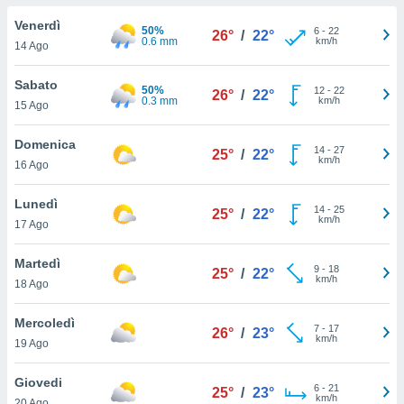
a", è
Venerdì
50%
6
-
22
26°
/
22°
al sito
0.6 mm
km/h
14 Ago
ettando
zione di
Sabato
50%
12
-
22
okie,
26°
/
22°
0.3 mm
km/h
15 Ago
dei nostri
che ci
no di
Domenica
14
-
27
25°
/
22°
 e
km/h
16 Ago
e il
amento
Lunedì
14
-
25
 Web,
25°
/
22°
km/h
17 Ago
i
re un
Martedì
pecifico
9
-
18
25°
/
22°
km/h
arti la
18 Ago
à o
i
Mercoledì
7
-
17
zzati
26°
/
23°
km/h
19 Ago
 di esso.
sultare
Giovedi
6
-
21
25°
/
23°
km/h
oni nella
20 Ago