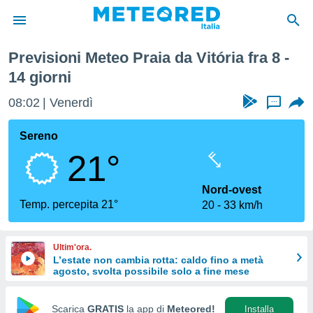
ttimana
Previsioni Meteo Praia da Vitória fra 8 -
tiva
14 giorni
rivacy
ti di
08:02
Venerdì
...
net
net)
Sereno
i
 da
21°
nisti per
 che le
Nord-ovest
ioni
Temp. percepita 21°
iano di
20
33 km/h
È
 a
Ultim'ora.
ito Web
L’estate non cambia rotta: caldo fino a metà
do le
agosto, svolta possibile solo a fine mese
opzioni:
Scarica
GRATIS
la app di
Meteored!
Installa
 i