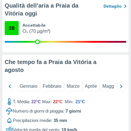
ioni
Qualità dell'aria a Praia da
Dettaglio
e
à non
Vitória oggi
izzata.
utare
Accettabile
28
zione dei
O₃ (70 µg/m³)
 al
ito Web
questo
ento
Che tempo fa a Praia da Vitória a
 il
agosto
o
Gennaio
Febbraio
Marzo
Aprile
Maggio
Giu
, noi e i
rtner
mo
T. Media:
22°C
Max:
22°C
Min:
21°C
tori
Numero di giorni di pioggia:
7
giorni
o
Precipitazioni medie:
35 mm
e simili
viare,
Velocità media del vento:
19 km/h