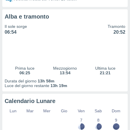
 e
ati
 quali la
Alba e tramonto
a su
ito web,
Il sole sorge
Tramonto
IP e
06:54
20:52
tori di
Alcuni
ro
 tuoi dati
 sulla
un
Prima luce
Mezzogiorno
Ultima luce
e
06:25
13:54
21:21
, al quale
Durata del giorno
13h 58m
rti. Per
Luce del giorno restante
13h 19m
puoi
il tuo
Calendario Lunare
o o
l
Lun
Mar
Mer
Gio
Ven
Sab
Dom
nto dei
ualsiasi
7
8
9
 facendo