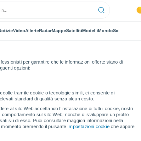
Notizie
Video
Allerte
Radar
Mappe
Satelliti
Modelli
Mondo
Sci
fessionisti per garantire che le informazioni offerte siano di
guenti opzioni:
ccolte tramite cookie o tecnologie simili, ci consente di
n elevati standard di qualità senza alcun costo.
lan (Giura)
re al sito Web accettando l'installazione di tutti i cookie, nostri
 il comportamento sul sito Web, nonché di sviluppare un profilo
...
asati su di esso. Puoi consultare maggiori informazioni nella
si momento premendo il pulsante
Impostazioni cookie
che appare
Per ora
Intervalli nuvolosi nelle prossime
ore