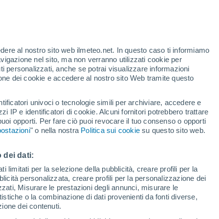
edere al nostro sito web ilmeteo.net. In questo caso ti informiamo
h
avigazione nel sito, ma non verranno utilizzati cookie per
i personalizzati, anche se potrai visualizzare informazioni
azione dei cookie e accedere al nostro sito Web tramite questo
tificatori univoci o tecnologie simili per archiviare, accedere e
e?
zzi IP e identificatori di cookie. Alcuni fornitori potrebbero trattare
 puoi opporti. Per fare ciò puoi revocare il tuo consenso o opporti
di pioggia
Satelliti
Modelli
ostazioni
" o nella nostra
Politica sui cookie
su questo sito web.
 dei dati:
Martedì
Mercoledì
Giovedi
Venerdì
 limitati per la selezione della pubblicità, creare profili per la
bblicità personalizzata, creare profili per la personalizzazione dei
11 Ago
12 Ago
13 Ago
14 Ago
izzati, Misurare le prestazioni degli annunci, misurare le
istiche o la combinazione di dati provenienti da fonti diverse,
ezione dei contenuti.
50%