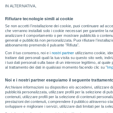
21°
IN ALTERNATIVA,
Rifiutare tecnologie simili ai cookie
Nord
Se non accetti l'installazione dei cookie, puoi continuare ad acc
Temp. percepita 21°
4
-
12 km/
che verranno installati solo i cookie necessari per garantire la n
analizzare il comportamento o per mostrare pubblicità o contenut
generali e pubblicità non personalizzata. Puoi rifiutare l'install
abbonamento premendo il pulsante "Rifiuta".
Ultim'ora.
Ondata di calore fino a Ferragosto: rischia di
Con il tuo consenso, noi e i
nostri partner
utilizziamo cookie, iden
diventare eccezionale. Svolta solo a fine mes
trattare dati personali quali la tua visita su questo sito web, indiri
i tuoi dati personali sulla base di un interesse legittimo, al quale
Il Meteo 1 - 7
Attualità
Mappa di nuvolosità
Radar 
al trattamento dei dati in qualsiasi momento facendo clic su "
Imp
Noi e i nostri partner eseguiamo il seguente trattamento
Domani
Lunedì
Oggi
Archiviare informazioni su dispositivo e/o accedervi, utilizzare dati
pubblicità personalizzata, utilizzare profili per la selezione di pu
9 Ago
10 Ago
8 Ago
contenuti, utilizzare profili per la selezione di contenuti personal
prestazioni dei contenuti, comprendere il pubblico attraverso stat
sviluppare e migliorare i servizi, utilizzare dati limitati per la sel
60%
60%