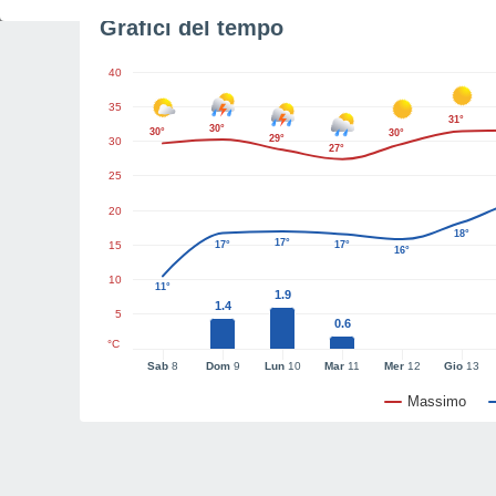
Grafici del tempo
40
35
31°
30°
30°
30°
29°
30
27°
25
20
18°
17°
15
17°
17°
16°
10
11°
1.9
1.4
5
0.6
°C
Sab
8
Dom
9
Lun
10
Mar
11
Mer
12
Gio
13
Massimo