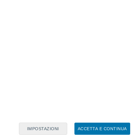
Calendario Lunare
Lun
Mar
Mer
Gio
Ven
Sab
Dom
8
9
10
11
12
13
14
15
16
17
18
19
20
21
IMPOSTAZIONI
ACCETTA E CONTINUA