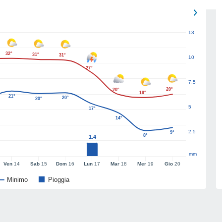
13
32°
31°
31°
10
27°
7.5
20°
20°
19°
21°
20°
20°
5
17°
14°
2.5
9°
8°
1.4
mm
Ven
14
Sab
15
Dom
16
Lun
17
Mar
18
Mer
19
Gio
20
Minimo
Pioggia