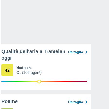
Qualità dell'aria a Tramelan
Dettaglio
oggi
Mediocre
42
O₃ (106 µg/m³)
Polline
Dettaglio