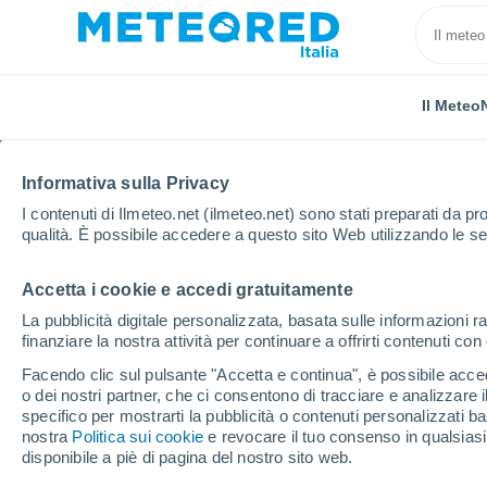
Il Meteo
Informativa sulla Privacy
I contenuti di Ilmeteo.net (ilmeteo.net) sono stati preparati da pro
qualità. È possibile accedere a questo sito Web utilizzando le se
Accetta i cookie e accedi gratuitamente
Home
Svizzera
Giura
Tramelan
La pubblicità digitale personalizzata, basata sulle informazioni ra
finanziare la nostra attività per continuare a offrirti contenuti co
Previsioni Meteo Trame
Facendo clic sul pulsante "Accetta e continua", è possibile accede
o dei nostri partner, che ci consentono di tracciare e analizzare
20:45
Sabato
specifico per mostrarti la pubblicità o contenuti personalizzati b
nostra
Politica sui cookie
e revocare il tuo consenso in qualsia
disponibile a piè di pagina del nostro sito web.
Sereno