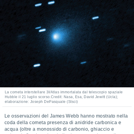
 e
ati
 quali la
a su
ito web,
IP e
tori di
Alcuni
ro
 tuoi dati
 sulla
un
e
, al quale
rti. Per
puoi
La cometa interstellare 3I/Atlas immortalata dal telescopio spaziale
Hubble il 21 luglio scorso.Credit: Nasa, Esa, David Jewitt (Ucla);
il tuo
elaborazione: Joseph DePasquale (Stsci)
o o
l
nto dei
Le osservazioni del James Webb hanno mostrato nella
ualsiasi
coda della cometa presenza di anidride carbonica e
 facendo
acqua (oltre a monossido di carbonio, ghiaccio e