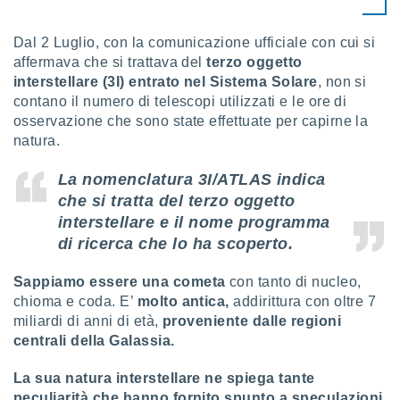
puoi
re ad
Dal 2 Luglio, con la comunicazione ufficiale con cui si
 al
affermava che si trattava del
terzo oggetto
ito web
et. In
interstellare (3I) entrato nel Sistema Solare
, non si
aso ti
contano il numero di telescopi utilizzati e le ore di
mo che
osservazione che sono state effettuate per capirne la
installati
natura.
okie
i per
La nomenclatura 3I/ATLAS indica
 la
one nel
che si tratta del terzo oggetto
 non
interstellare e il nome programma
utilizzati
di ricerca che lo ha scoperto.
er
e il
Sappiamo essere una cometa
con tanto di nucleo,
amento o
rare
chioma e coda. E’
molto antica,
addirittura con oltre 7
à o
miliardi di anni di età,
proveniente dalle regioni
i
centrali della Galassia.
zzati,
 potrai
La sua natura interstellare ne spiega tante
are
peculiarità che hanno fornito spunto a speculazioni