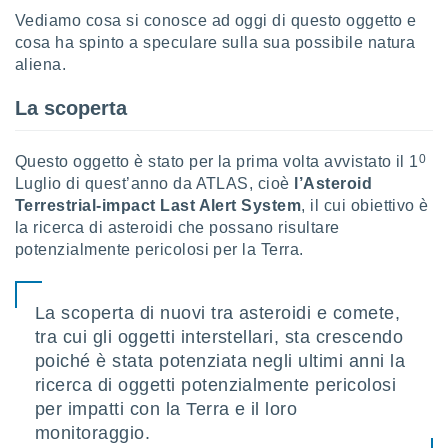
Vediamo cosa si conosce ad oggi di questo oggetto e
sui cookie
cosa ha spinto a speculare sulla sua possibile natura
e il tuo
aliena.
 in
La scoperta
o
 il
0
Questo oggetto è stato per la prima volta avvistato il 1
azioni
Luglio di quest’anno da ATLAS, cioè
l’Asteroid
kie
re
Terrestrial-impact Last Alert System
, il cui obiettivo è
le a piè
la ricerca di asteroidi che possano risultare
 del
potenzialmente pericolosi per la Terra.
to web.
La scoperta di nuovi tra asteroidi e comete,
ATIVA,
tra cui gli oggetti interstellari, sta crescendo
e
poiché è stata potenziata negli ultimi anni la
gie
ricerca di oggetti potenzialmente pericolosi
i cookie
per impatti con la Terra e il loro
ccetti
monitoraggio.
zione dei