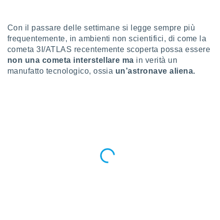
a", è
al sito
Con il passare delle settimane si legge sempre più
ettando
frequentemente, in ambienti non scientifici, di come la
zione di
cometa 3I/ATLAS recentemente scoperta possa essere
okie,
dei nostri
non una cometa interstellare ma
in verità un
che ci
manufatto tecnologico, ossia
un’astronave aliena.
no di
 e
e il
amento
 Web,
i
re un
pecifico
arti la
à o
i
zzati
 di esso.
sultare
oni nella