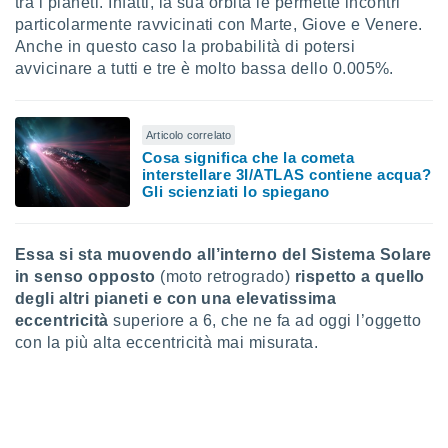
tra i pianeti. Infatti, la sua orbita le permette incontri
 profili
particolarmente ravvicinati con Marte, Giove e Venere.
lezione
Anche in questo caso la probabilità di potersi
cità
izzata,
avvicinare a tutti e tre è molto bassa dello 0.005%.
fili per
izzazione
Articolo correlato
nuti,
Cosa significa che la cometa
 profili
interstellare 3I/ATLAS contiene acqua?
lezione
Gli scienziati lo spiegano
uti
zzati,
 le
Essa si sta muovendo all’interno del Sistema Solare
ni degli
 misurare
in senso opposto
(moto retrogrado)
rispetto a quello
zioni dei
degli altri pianeti
e con una elevatissima
,
eccentricità
superiore a 6, che ne fa ad oggi l’oggetto
ere il
con la più alta eccentricità mai misurata.
so
he o la
ione di
enienti
diverse,