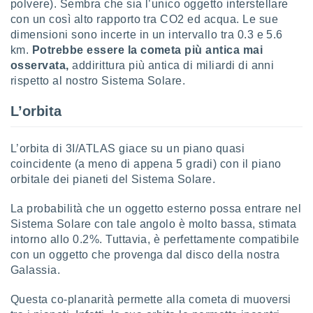
polvere). Sembra che sia l’unico oggetto interstellare
ioni
" o
con un così alto rapporto tra CO2 ed acqua. Le sue
tra
dimensioni sono incerte in un intervallo tra 0.3 e 5.6
sui cookie
o sito
km.
Potrebbe essere la cometa più antica mai
osservata,
addirittura più antica di miliardi di anni
rispetto al nostro Sistema Solare.
nostri
L’orbita
mo il
te
ento dei
L’orbita di 3I/ATLAS giace su un piano quasi
coincidente (a meno di appena 5 gradi) con il piano
re
orbitale dei pianeti del Sistema Solare.
ioni su
vo e/o
La probabilità che un oggetto esterno possa entrare nel
i,
Sistema Solare con tale angolo è molto bassa, stimata
 dati
intorno allo 0.2%. Tuttavia, è perfettamente compatibile
er la
 della
con un oggetto che provenga dal disco della nostra
à, creare
Galassia.
r la
à
Questa co-planarità permette alla cometa di muoversi
izzata,