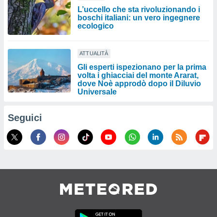
L’uccello che sta rivoluzionando i
boschi italiani: un vero ingegnere
ecologico
ATTUALITÀ
Gli esperti ispezionano per la prima
volta i ghiacciai del monte Ararat,
dove Noè approdò dopo il Diluvio
Universale
Seguici