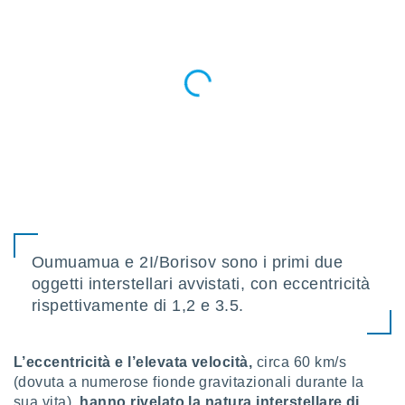
re e
e i
tilizzare
ati per la
e dei
.
izzazione
azione
o la
e del
vo,
à e
Oumuamua e 2I/Borisov sono i primi due
i
oggetti interstellari avvistati, con eccentricità
zzati,
one delle
rispettivamente di 1,2 e 3.5.
ni dei
 e degli
 ricerche
L’eccentricità e l’elevata velocità,
circa 60 km/s
ico,
(dovuta a numerose fionde gravitazionali durante la
di
sua vita),
hanno rivelato la natura interstellare di