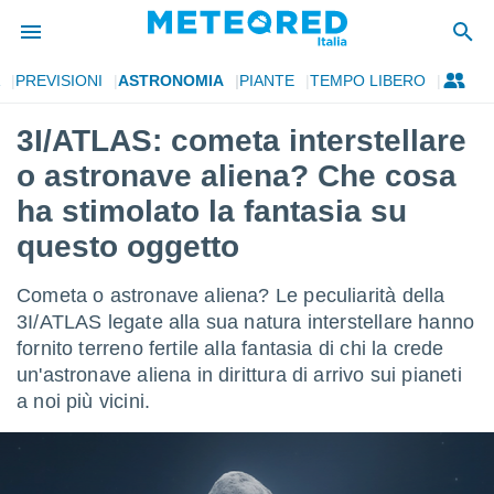
PREVISIONI
ASTRONOMIA
PIANTE
TEMPO LIBERO
tiva
rivacy
3I/ATLAS: cometa interstellare
ti di
o astronave aliena? Che cosa
net
net)
ha stimolato la fantasia su
i
questo oggetto
 da
nisti per
 che le
Cometa o astronave aliena? Le peculiarità della
ioni
3I/ATLAS legate alla sua natura interstellare hanno
iano di
È
fornito terreno fertile alla fantasia di chi la crede
un'astronave aliena in dirittura di arrivo sui pianeti
 a
a noi più vicini.
ito Web
do le
opzioni:
 i