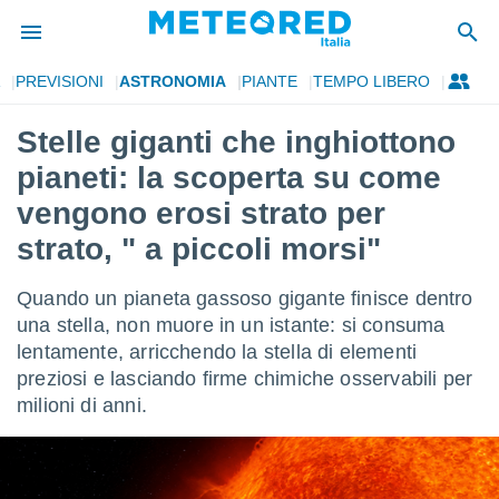
PREVISIONI
ASTRONOMIA
PIANTE
TEMPO LIBERO
tiva
rivacy
Stelle giganti che inghiottono
ti di
pianeti: la scoperta su come
net
net)
vengono erosi strato per
i
strato, " a piccoli morsi"
 da
nisti per
 che le
Quando un pianeta gassoso gigante finisce dentro
ioni
una stella, non muore in un istante: si consuma
iano di
È
lentamente, arricchendo la stella di elementi
preziosi e lasciando firme chimiche osservabili per
 a
milioni di anni.
ito Web
do le
opzioni:
 i