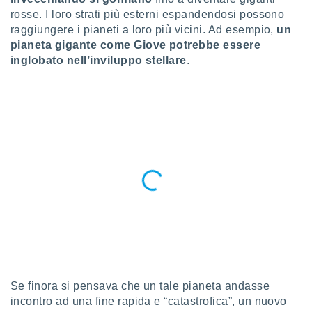
a", è
rosse. I loro strati più esterni espandendosi possono
raggiungere i pianeti a loro più vicini. Ad esempio,
un
al sito
ettando
pianeta gigante come Giove potrebbe essere
zione di
inglobato nell’inviluppo stellare
.
okie,
dei nostri
che ci
no di
 e
e il
amento
 Web,
i
re un
pecifico
arti la
à o
i
zzati
 di esso.
sultare
Se finora si pensava che un tale pianeta andasse
incontro ad una fine rapida e “catastrofica”, un nuovo
oni nella