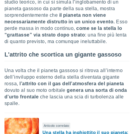
studio teorico, in cui si simula l’inglobamento di un
pianeta gassoso da parte della sua stella, mostra
sui cookie
sorprendentemente che
il pianeta non viene
e il tuo
 in
necessariamente distrutto in un unico evento.
Esso
perde massa in modo continuo,
come se la stella lo
o
“grattasse” via strato dopo strato
: una fine più lenta
 il
di quanto previsto, ma comunque ineluttabile.
azioni
L'attrito che scortica un gigante gassoso
kie
re
le a piè
Una volta che il pianeta gassoso si ritrova all’interno
 del
dell’inviluppo esterno della stella diventata gigante
to web.
rossa,
l’attrito con il gas dell’atmosfera del pianeta
dovuto al suo moto orbitale
genera una sorta di onda
ATIVA,
d’urto frontale
che lascia una scia di turbolenza alle
spalle.
e
gie
i cookie
Articolo correlato
ccetti
Una stella ha inghiottito il suo pianeta:
zione dei