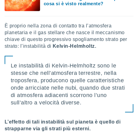
cosa si è visto realmente?
puoi
re ad
 al
ito web
È proprio nella zona di contatto tra l’atmosfera
et. In
planetaria e il gas stellare che nasce il meccanismo
aso ti
chiave di questo progressivo spogliamento strato per
mo che
installati
strato: l’instabilità di
Kelvin-Helmholtz.
okie
i per
 la
Le instabilità di Kelvin-Helmholtz sono le
one nel
stesse che nell’atmosfera terrestre, nella
 non
troposfera, producono quelle caratteristiche
utilizzati
er
onde arricciate nelle nubi, quando due strati
e il
di atmosfera adiacenti scorrono l’uno
amento o
sull’altro a velocità diverse.
rare
à o
i
zzati,
L’effetto di tali instabilità sul pianeta è quello di
 potrai
strapparne via gli strati più esterni.
are