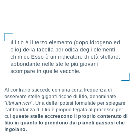
 profili
lezione
cità
izzata,
fili per
izzazione
Il litio è il terzo elemento (dopo idrogeno ed
nuti,
 profili
elio) della tabella periodica degli elementi
lezione
chimici. Esso è un indicatore di età stellare:
uti
abbondante nelle stelle più giovani
zzati,
scompare in quelle vecchie.
 le
ni degli
 misurare
zioni dei
Al contrario succede con una certa frequenza di
,
osservare stelle giganti ricche di litio, denominate
ere il
“
lithium rich
”. Una delle ipotesi formulate per spiegare
l’abbondanza di litio è proprio legata al processo per
so
cui
q
ueste stelle accrescono il proprio contenuto di
he o la
ione di
litio in quanto lo prendono dai pianeti gassosi che
enienti
ingoiano.
diverse,