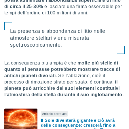
possa aumentare l’abbondanza superficiale di litio
di circa il 25-30%
e lasciare una firma osservabile per
i nostri
tempi dell’ordine di 100 milioni di anni.
artner
La presenza e abbondanza di litio nelle
atmosfere stellari viene misurata
spettroscopicamente.
La conseguenza più ampia è che
molte più stelle di
quanto si pensasse potrebbero mostrare tracce di
antichi pianeti divorati.
Se l’ablazione, cioè il
processo di rimozione strato per strato, è continua,
il
pianeta può arricchire dei suoi elementi costitutivi
l’atmosfera della stella durante il suo inglobamento.
Articolo correlato
Il Sole diventerà gigante e ciò avrà
delle conseguenze: crescerà fino a