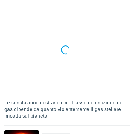
ioni
e
à non
izzata.
utare
zione dei
 al
ito Web
questo
ento
 il
o
, noi e i
rtner
mo
Le simulazioni mostrano che il tasso di rimozione di
gas dipende da quanto violentemente il gas stellare
tori
impatta sul pianeta.
o
e simili
viare,