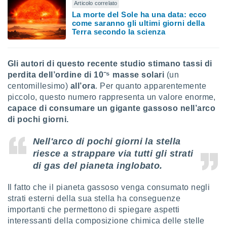
 e
Articolo correlato
ati
La morte del Sole ha una data: ecco
 quali la
come saranno gli ultimi giorni della
a su
Terra secondo la scienza
ito web,
IP e
tori di
Gli autori di questo recente studio stimano tassi di
Alcuni
perdita dell’ordine di 10⁻⁵ masse solari
(un
centomillesimo)
all’ora
. Per quanto apparentemente
ro
piccolo, questo numero rappresenta un valore enorme,
 tuoi dati
 sulla
capace di consumare un gigante gassoso nell’arco
un
di pochi giorni.
e
, al quale
Nell'arco di pochi giorni la stella
rti. Per
riesce a strappare via tutti gli strati
puoi
di gas del pianeta inglobato.
il tuo
o o
l
Il fatto che il pianeta gassoso venga consumato negli
nto dei
strati esterni della sua stella ha conseguenze
ualsiasi
importanti che permettono di spiegare aspetti
 facendo
interessanti della composizione chimica delle stelle