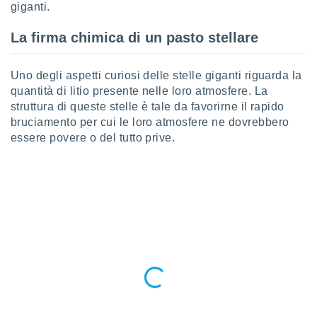
giganti.
ioni
" o
tra
sui cookie
La firma chimica di un pasto stellare
o sito
Uno degli aspetti curiosi delle stelle giganti riguarda la
nostri
quantità di litio presente nelle loro atmosfere. La
struttura di queste stelle è tale da favorirne il rapido
mo il
bruciamento per cui le loro atmosfere ne dovrebbero
te
essere povere o del tutto prive.
ento dei
re
ioni su
vo e/o
i,
 dati
er la
 della
à, creare
r la
à
izzata,