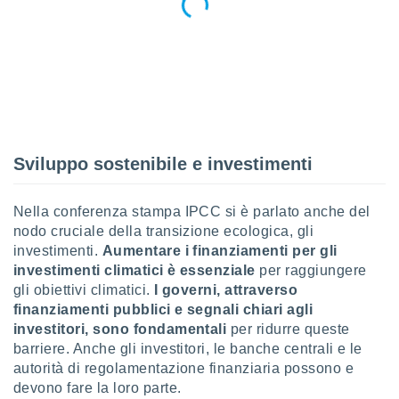
re e
e i
tilizzare
ati per la
e dei
.
izzazione
Sviluppo sostenibile e investimenti
azione
o la
Nella conferenza stampa IPCC si è parlato anche del
e del
vo,
nodo cruciale della transizione ecologica, gli
à e
investimenti.
Aumentare i finanziamenti per gli
i
investimenti climatici è essenziale
per raggiungere
zzati,
gli obiettivi climatici.
I governi, attraverso
one delle
finanziamenti pubblici e segnali chiari agli
ni dei
investitori, sono fondamentali
per ridurre queste
 e degli
 ricerche
barriere. Anche gli investitori, le banche centrali e le
ico,
autorità di regolamentazione finanziaria possono e
di
devono fare la loro parte.