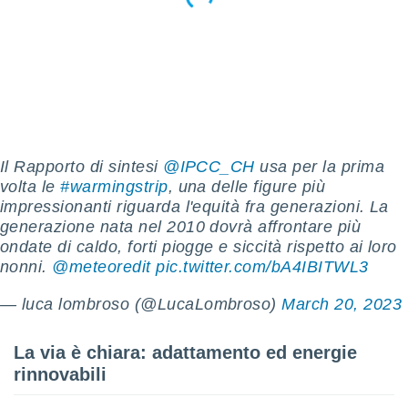
 e
ati
 quali la
a su
ito web,
IP e
tori di
Alcuni
ro
Il Rapporto di sintesi
@IPCC_CH
usa per la prima
 tuoi dati
volta le
#warmingstrip
, una delle figure più
 sulla
impressionanti riguarda l'equità fra generazioni. La
un
generazione nata nel 2010 dovrà affrontare più
e
ondate di caldo, forti piogge e siccità rispetto ai loro
, al quale
rti. Per
nonni.
@meteoredit
pic.twitter.com/bA4IBITWL3
puoi
il tuo
— luca lombroso (@LucaLombroso)
March 20, 2023
o o
l
nto dei
La via è chiara: adattamento ed energie
ualsiasi
rinnovabili
 facendo