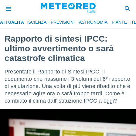
ATTUALITÀ
SCIENZA
PREVISIONI
ASTRONOMIA
PIANTE
T
tiva
rivacy
Rapporto di sintesi IPCC:
ti di
ultimo avvertimento o sarà
net
net)
catastrofe climatica
i
 da
Presentato il Rapporto di Sintesi IPCC, il
nisti per
 che le
documento che riassume i 3 volumi del 6° rapporto
ioni
di valutazione. Una volta di più viene ribadito che è
iano di
necessario agire ora o sarà troppo tardi. Come è
È
cambiato il clima dall’istituzione IPCC a oggi?
 a
ito Web
do le
opzioni:
 i