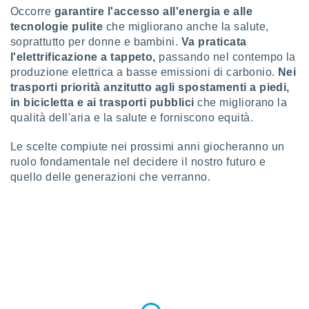
 profili
Occorre
garantire l'accesso all'energia e alle
lezione
tecnologie pulite
che migliorano anche la salute,
cità
soprattutto per donne e bambini.
Va praticata
izzata,
l'elettrificazione a tappeto,
passando nel contempo la
fili per
produzione elettrica a basse emissioni di carbonio.
Nei
izzazione
trasporti priorità anzitutto agli spostamenti a piedi,
nuti,
in bicicletta e ai trasporti pubblici
che migliorano la
 profili
qualità dell'aria e la salute e forniscono equità.
lezione
uti
Le scelte compiute nei prossimi anni giocheranno un
zzati,
ruolo fondamentale nel decidere il nostro futuro e
 le
quello delle generazioni che verranno.
ni degli
 misurare
zioni dei
,
ere il
so
he o la
ione di
enienti
diverse,