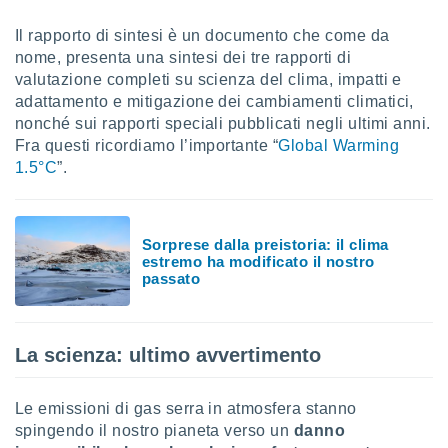
sui cookie
Il rapporto di sintesi è un documento che come da
e il tuo
nome, presenta una sintesi dei tre rapporti di
 in
valutazione completi su scienza del clima, impatti e
adattamento e mitigazione dei cambiamenti climatici,
o
nonché sui rapporti speciali pubblicati negli ultimi anni.
 il
Fra questi ricordiamo l’importante “
Global Warming
azioni
1.5°C
”.
kie
re
le a piè
 del
Sorprese dalla preistoria: il clima
estremo ha modificato il nostro
to web.
passato
ATIVA,
La scienza: ultimo avvertimento
e
gie
i cookie
Le emissioni di gas serra in atmosfera stanno
ccetti
spingendo il nostro pianeta verso un
danno
zione dei