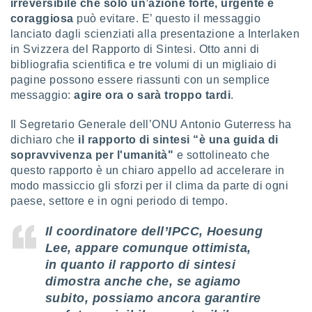
irreversibile che solo un’azione forte, urgente e
puoi
coraggiosa
può evitare. E’ questo il messaggio
re ad
lanciato dagli scienziati alla presentazione a Interlaken
 al
in Svizzera del Rapporto di Sintesi. Otto anni di
ito web
et. In
bibliografia scientifica e tre volumi di un migliaio di
aso ti
pagine possono essere riassunti con un semplice
mo che
messaggio:
agire ora o sarà troppo tardi
.
installati
okie
Il Segretario Generale dell’ONU Antonio Guterress ha
i per
dichiaro che
il rapporto di sintesi “è una guida di
 la
sopravvivenza per l'umanità"
e sottolineato che
one nel
 non
questo rapporto è un chiaro appello ad accelerare in
utilizzati
modo massiccio gli sforzi per il clima da parte di ogni
er
paese, settore e in ogni periodo di tempo.
e il
amento o
Il coordinatore dell’IPCC, Hoesung
rare
Lee, appare comunque ottimista,
à o
i
in quanto il rapporto di sintesi
zzati,
dimostra anche che, se agiamo
 potrai
subito, possiamo ancora garantire
are