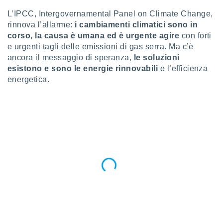
a", è
L’IPCC, Intergovernamental Panel on Climate Change,
al sito
rinnova l’allarme:
i cambiamenti climatici sono in
ettando
corso, la causa è umana ed è urgente agire
con forti
zione di
e urgenti tagli delle emissioni di gas serra. Ma c’è
okie,
ancora il messaggio di speranza,
le soluzioni
dei nostri
esistono e sono le energie rinnovabili
e l’efficienza
che ci
no di
energetica.
 e
e il
amento
 Web,
i
re un
pecifico
arti la
à o
i
zzati
 di esso.
sultare
oni nella