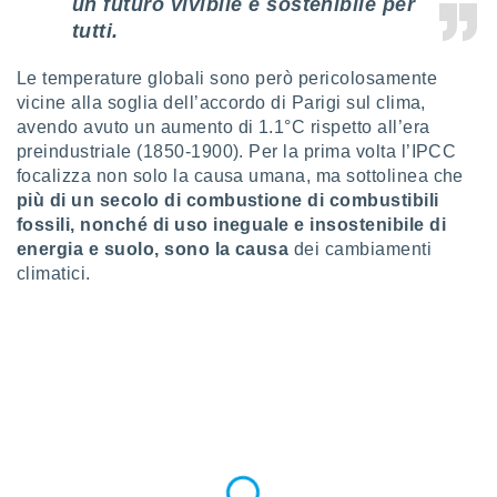
un futuro vivibile e sostenibile per
ioni
e
tutti.
à non
izzata.
Le temperature globali sono però pericolosamente
utare
vicine alla soglia dell’accordo di Parigi sul clima,
zione dei
avendo avuto un aumento di 1.1°C rispetto all’era
 al
preindustriale (1850-1900). Per la prima volta l’IPCC
ito Web
focalizza non solo la causa umana, ma sottolinea che
questo
più di un secolo di combustione di combustibili
ento
fossili, nonché di uso ineguale e insostenibile di
 il
energia e suolo, sono la causa
dei cambiamenti
climatici.
o
, noi e i
rtner
mo
tori
o
e simili
viare,