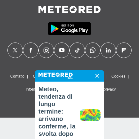
Contatto
Chi siamo
FAQ
Termini di utilizzo
Cookies
Meteo,
Informativa sulla privacy
Impostazioni sulla privacy
tendenza di
© 2026 Meteored. Tutti i diritti riservati
lungo
termine:
arrivano
conferme, la
svolta dopo