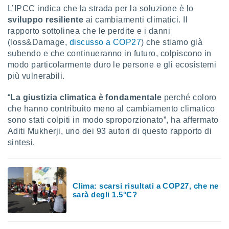
ioni
" o
L’IPCC indica che la strada per la soluzione è lo
tra
sviluppo resiliente
ai cambiamenti climatici. Il
sui cookie
rapporto sottolinea che le perdite e i danni
o sito
(loss&Damage,
discusso a COP27
) che stiamo già
subendo e che continueranno in futuro, colpiscono in
modo particolarmente duro le persone e gli ecosistemi
nostri
più vulnerabili.
mo il
te
“
La giustizia climatica è fondamentale
perché coloro
ento dei
che hanno contribuito meno al cambiamento climatico
sono stati colpiti in modo sproporzionato”, ha affermato
re
Aditi Mukherji, uno dei 93 autori di questo rapporto di
ioni su
sintesi.
vo e/o
i,
 dati
er la
 della
Clima: scarsi risultati a COP27, che ne
sarà degli 1.5°C?
à, creare
r la
à
izzata,