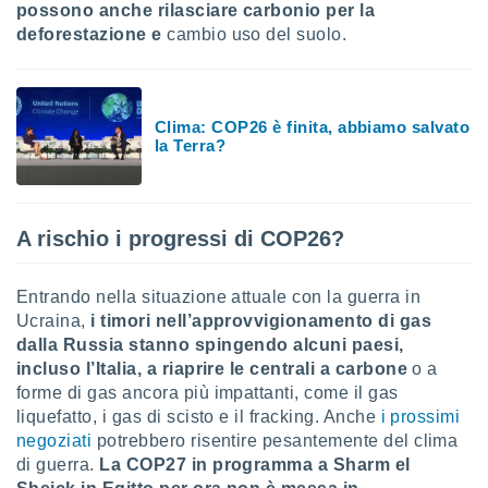
possono anche rilasciare carbonio per la
re e
deforestazione e
cambio uso del suolo.
e i
tilizzare
ati per la
e dei
.
Clima: COP26 è finita, abbiamo salvato
la Terra?
izzazione
azione
A rischio i progressi di COP26?
o la
e del
vo,
Entrando nella situazione attuale con la guerra in
à e
Ucraina,
i timori nell’approvvigionamento di gas
i
zzati,
dalla Russia stanno spingendo alcuni paesi,
one delle
incluso l’Italia, a riaprire le centrali a carbone
o a
ni dei
forme di gas ancora più impattanti, come il gas
 e degli
liquefatto, i gas di scisto e il fracking. Anche
i prossimi
 ricerche
negoziati
potrebbero risentire pesantemente del clima
ico,
di guerra.
La COP27 in programma a Sharm el
di