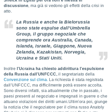
Sheick in Egitto per ora non è messa in
discussione
, ma già si vedono gli effetti della crisi in
i nostri
atto.
artner
La Russia e anche la Bielorussia
sono state espulse dall’Umbrella
Group, il gruppo negoziale che
comprende ora Australia, Canada,
Islanda, Israele, Giappone, Nuova
Zelanda, Kazakistan, Norvegia,
Ucraina e Stati Uniti.
Inoltre
l’Ucraina ha chiesto addirittura l’espulsione
della Russia dall’UNFCCC,
il segretariato della
Convenzione sul clima.
La richiesta è stata registrata
dall’UNFCCC, ma difficilmente potrà essere accolta.
Sono diversi infatti, sia attualmente che in passato, i
paesi presenti al negoziato e impegnati in guerre o che
attuano violazioni dei diritti umani.Ultim'ora poi, giunge
la notizia che il negoziatore per il clima russo Anatoly