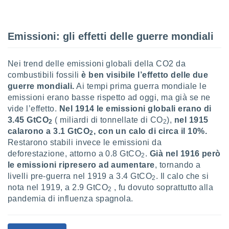
sui cookie
e il tuo
Emissioni: gli effetti delle guerre mondiali
 in
o
Nei trend delle emissioni globali della CO2 da
 il
combustibili fossili
è ben visibile l’effetto delle due
azioni
guerre mondiali.
Ai tempi prima guerra mondiale le
kie
emissioni erano basse rispetto ad oggi, ma già se ne
re
vide l’effetto.
Nel 1914 le emissioni globali erano di
le a piè
3.45 GtCO
( miliardi di tonnellate di CO
),
nel 1915
2
2
 del
calarono a 3.1 GtCO
, con un calo di circa il 10%.
2
to web.
Restarono stabili invece le emissioni da
deforestazione, attorno a 0.8 GtCO
.
Già nel 1916 però
2
ATIVA,
le emissioni ripresero ad aumentare
, tornando a
livelli pre-guerra nel 1919 a 3.4 GtCO
. Il calo che si
2
e
nota nel 1919, a 2.9 GtCO
, fu dovuto soprattutto alla
2
gie
pandemia di influenza spagnola.
i cookie
ccetti
zione dei