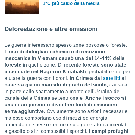
 profili
1°C più caldo della media
lezione
cità
izzata,
fili per
Deforestazione e altre emissioni
izzazione
nuti,
Le guerre interessano spesso zone boscose o foreste.
 profili
L'uso di defoglianti chimici e di rimozione
lezione
meccanica in Vietnam causò una del 14-44% della
uti
foreste
in quelle zone. Di recente
foreste sono state
zzati,
incendiate nel Nagorno-Karabakh,
probabilmente per
 le
ni degli
aiutare la guerra con i droni.
In Crimea dai
satelliti
si
 misurare
osserva già un marcato degrado del suolo,
causata
zioni dei
in parte dallo sbarramento a monte dell'Ucraina del
,
canale della Crimea settentrionale.
Anche i soccorsi
ere il
umanitari possono diventare fonti di emissioni
serra aggiuntive.
Ovviamente sono azioni necessarie,
so
he o la
ma esse comportano uso di mezzi ed energia
ione di
abbondanti, spesso con ricorso a generatori alimentati
enienti
a gasolio o altri combustibili sporchi.
I campi profughi
diverse,