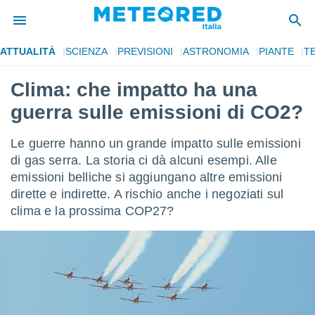
ATTUALITÀ
SCIENZA
PREVISIONI
ASTRONOMIA
PIANTE
T
tiva
rivacy
Clima: che impatto ha una
ti di
guerra sulle emissioni di CO2?
net
net)
i
Le guerre hanno un grande impatto sulle emissioni
 da
di gas serra. La storia ci dà alcuni esempi. Alle
nisti per
emissioni belliche si aggiungano altre emissioni
 che le
ioni
dirette e indirette. A rischio anche i negoziati sul
iano di
clima e la prossima COP27?
È
 a
ito Web
do le
opzioni:
 i