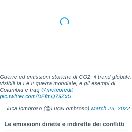
ioni
e
à non
izzata.
utare
zione dei
 al
ito Web
questo
ento
 il
Guerre ed emissioni storiche di CO2, il trend globale,
o
visibili la I e II guerra mondiale, e gli esempi di
, noi e i
Columbia e Iraq
@meteoredit
rtner
pic.twitter.com/DFfmQ78ZxU
mo
— luca lombroso (@LucaLombroso)
March 23, 2022
tori
o
e simili
Le emissioni dirette e indirette dei conflitti
viare,