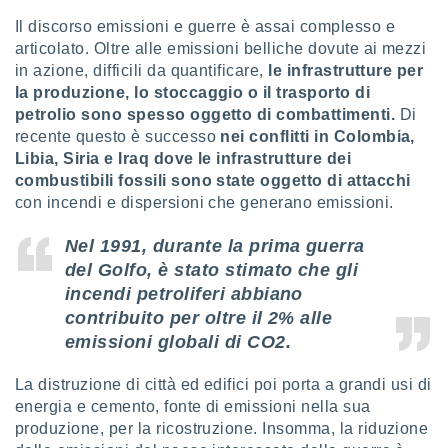
 e
ati
Il discorso emissioni e guerre è assai complesso e
 quali la
articolato. Oltre alle emissioni belliche dovute ai mezzi
a su
in azione, difficili da quantificare,
le infrastrutture per
ito web,
la produzione, lo stoccaggio o il trasporto di
IP e
petrolio sono spesso oggetto di combattimenti.
Di
tori di
recente questo è successo
nei conflitti in Colombia,
Alcuni
Libia, Siria e Iraq dove le infrastrutture dei
ro
combustibili fossili sono state oggetto di attacchi
 tuoi dati
con incendi e dispersioni che generano emissioni.
 sulla
un
Nel 1991, durante la prima guerra
e
del Golfo, è stato stimato che gli
, al quale
rti. Per
incendi petroliferi abbiano
puoi
contribuito per oltre il 2% alle
il tuo
emissioni globali di CO2.
o o
l
nto dei
La distruzione di città ed edifici poi porta a grandi usi di
ualsiasi
energia e cemento, fonte di emissioni nella sua
 facendo
produzione, per la ricostruzione. Insomma, la riduzione