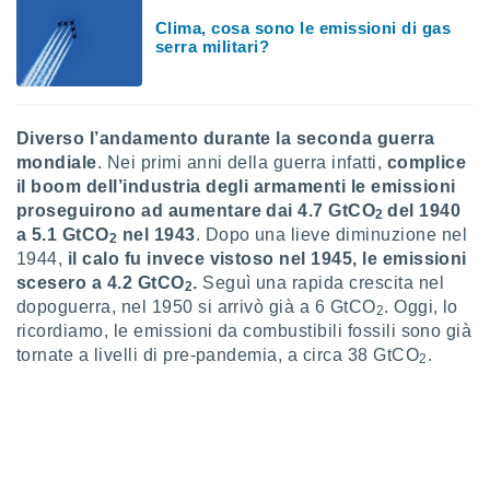
puoi
Clima, cosa sono le emissioni di gas
re ad
serra militari?
 al
ito web
et. In
aso ti
Diverso l’andamento durante la seconda guerra
mo che
installati
mondiale
. Nei primi anni della guerra infatti,
complice
okie
il boom dell’industria degli armamenti le emissioni
i per
proseguirono ad aumentare dai 4.7 GtCO
del 1940
2
 la
a 5.1 GtCO
nel 1943
. Dopo una lieve diminuzione nel
2
one nel
1944,
il calo fu invece vistoso nel 1945, le emissioni
 non
scesero a 4.2 GtCO
.
Seguì una rapida crescita nel
utilizzati
2
er
dopoguerra, nel 1950 si arrivò già a 6 GtCO
. Oggi, lo
2
e il
ricordiamo, le emissioni da combustibili fossili sono già
amento o
tornate a livelli di pre-pandemia, a circa 38 GtCO
.
2
rare
à o
i
zzati,
 potrai
are