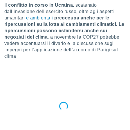
a", è
Il conflitto in corso in Ucraina,
scatenato
dall’invasione dell’esercito russo, oltre agli aspetti
al sito
umanitari
e ambientali
preoccupa anche per le
ettando
zione di
ripercussioni sulla lotta ai cambiamenti climatici.
Le
okie,
ripercussioni possono estendersi anche sui
dei nostri
negoziati del clima
, a novembre la COP27 potrebbe
che ci
vedere accentuarsi il divario e la discussione sugli
no di
impegni per l’applicazione dell’accordo di Parigi sul
 e
clima
e il
amento
 Web,
i
re un
pecifico
arti la
à o
i
zzati
 di esso.
sultare
oni nella