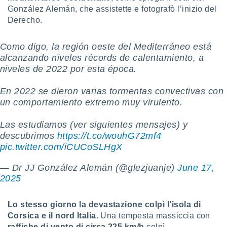
 profili
González Alemán, che assistette e fotografò l’inizio del
lezione
Derecho.
cità
izzata,
fili per
Como digo, la región oeste del Mediterráneo está
alcanzando niveles récords de calentamiento, a
izzazione
niveles de 2022 por esta época.
nuti,
 profili
En 2022 se dieron varias tormentas convectivas con
lezione
uti
un comportamiento extremo muy virulento.
zzati,
 le
Las estudiamos (ver siguientes mensajes) y
ni degli
descubrimos
https://t.co/wouhG72mf4
 misurare
pic.twitter.com/iCUCoSLHgX
zioni dei
,
— Dr JJ González Alemán (@glezjuanje)
June 17,
ere il
2025
so
he o la
Lo stesso giorno la devastazione colpì l’isola di
ione di
Corsica e il nord Italia.
Una tempesta massiccia con
enienti
diverse,
raffiche di vento di circa 225 km/h
colpì