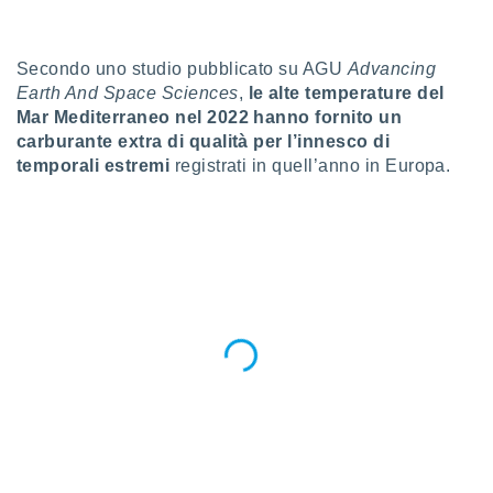
a", è
al sito
Secondo uno studio pubblicato su AGU
Advancing
ettando
zione di
Earth And Space Sciences
,
le alte temperature del
okie,
Mar Mediterraneo nel 2022 hanno fornito un
dei nostri
carburante extra di qualità per l’innesco di
che ci
temporali estremi
registrati in quell’anno in Europa.
no di
 e
e il
amento
 Web,
i
re un
pecifico
arti la
à o
i
zzati
 di esso.
sultare
oni nella