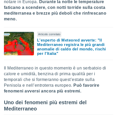
ioni
notare in Europa.
Durante la notte le temperature
e
faticano a scendere, con
notti torride sulla costa
à non
mediterranea e brezze più deboli che rinfrescano
izzata.
meno.
utare
zione dei
Articolo correlato
 al
L'esperto di Meteored avverte: "Il
ito Web
Mediterraneo registra le più grandi
questo
anomalie di caldo del mondo, rischi
ento
per l'Italia"
 il
Il Mediterraneo in questo momento è un serbatoio di
o
calore e umidità, benzina di prima qualità per i
, noi e i
temporali che si formeranno quest’estate sulla
rtner
Penisola e nell’entroterra europeo.
Può favorire
mo
fenomeni avversi ancora più estremi.
tori
Uno dei fenomeni più estremi del
o
Mediterraneo
e simili
viare,