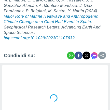
M. L. Martín, C. Calvo-Sancho, M. Taszarek, J. J.
González-Alemán, A. Montoro-Mendoza, J. Díaz-
Fernández, P. Bolgiani, M. Sastre, Y. Martín (2024)
Major Role of Marine Heatwave and Anthropogenic
Climate Change on a Giant Hail Event in Spain
.
Geophysical Research Letters. Advancing Earth And
Space Sciences.
https://doi.org/10.1029/2023GL107632
Condividi su: