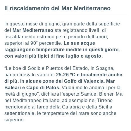
Il riscaldamento del Mar Mediterraneo
sui cookie
e il tuo
 in
In questo mese di giugno, gran parte della superficie
del
Mar Mediterraneo
sta registrando livelli di
o
riscaldamento estremo per il periodo dell’anno,
 il
superiori al 90° percentile.
Le sue acque
azioni
raggiungono temperature inedite in questi giorni,
kie
con valori più tipici di fine luglio o agosto.
re
le a piè
“Le boe di Socib e Puertos del Estado, in Spagna,
 del
hanno rilevato valori di
25-26 ºC e localmente anche
to web.
di più, in alcune zone del Golfo di Valencia, Mar
Baleari e Capo di Palos.
Valori molto anomali per la
ATIVA,
metà di giugno”, dichiara l’esperto Samuel Biener. Ma
nel Mediterraneo italiano, ad esempio nel Tirreno
e
meridionale al largo della Calabria e della Sicilia
gie
settentrionale, le temperature del mare sono anche
i cookie
superiori.
ccetti
zione dei