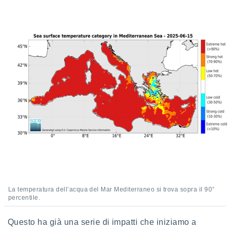
puoi
re ad
 al
ito web
et. In
aso ti
mo che
installati
okie
i per
 la
one nel
 non
utilizzati
er
e il
amento o
rare
à o
La temperatura dell’acqua del Mar Mediterraneo si trova sopra il 90°
i
percentile.
zzati,
 potrai
are
Questo ha già una serie di impatti che iniziamo a