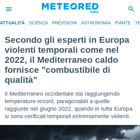
ATTUALITÀ
SCIENZA
PREVISIONI
ASTRONOMIA
PIANTE
T
tiva
rivacy
Secondo gli esperti in Europa
ti di
violenti temporali come nel
net
net)
2022, il Mediterraneo caldo
i
fornisce "combustibile di
 da
nisti per
qualità"
 che le
ioni
iano di
Il Mediterraneo occidentale sta raggiungendo
È
temperature record, paragonabili a quelle
raggiunte nel giugno 2022, quando in tutta Europa
 a
ito Web
si sono verificati temporali estremamente violenti.
do le
opzioni:
 i