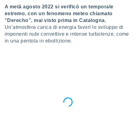
 e
A metà agosto 2022 si verificò un temporale
ati
 quali la
estremo, con un fenomeno meteo chiamato
a su
“Derecho”, mai visto prima in Catalogna.
ito web,
Un’atmosfera carica di energia favorì lo sviluppo di
IP e
imponenti nubi convettive e intense turbolenze, come
tori di
in una pentola in ebollizione.
Alcuni
ro
 tuoi dati
 sulla
un
e
, al quale
rti. Per
puoi
il tuo
o o
l
nto dei
ualsiasi
 facendo