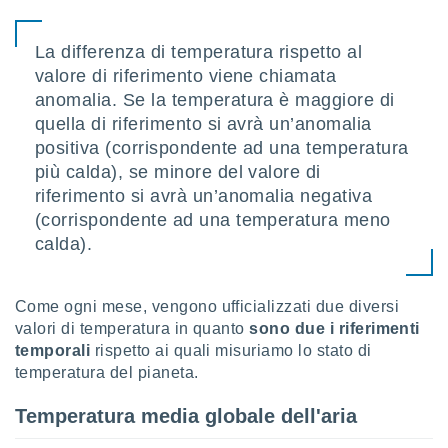
sui cookie
La differenza di temperatura rispetto al
e il tuo
 in
valore di riferimento viene chiamata
anomalia. Se la temperatura è maggiore di
o
quella di riferimento si avrà un’anomalia
 il
positiva (corrispondente ad una temperatura
azioni
più calda), se minore del valore di
kie
riferimento si avrà un’anomalia negativa
re
(corrispondente ad una temperatura meno
le a piè
calda).
 del
to web.
Come ogni mese, vengono ufficializzati due diversi
ATIVA,
valori di temperatura in quanto
sono due i riferimenti
temporali
rispetto ai quali misuriamo lo stato di
e
temperatura del pianeta.
gie
i cookie
Temperatura media globale dell'aria
ccetti
zione dei