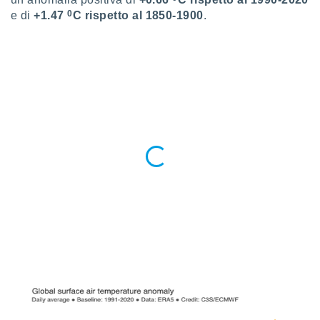
ioni
0
e di
+1.47
C rispetto al 1850-1900
.
e
à non
izzata.
utare
zione dei
 al
ito Web
questo
ento
 il
o
, noi e i
rtner
mo
tori
o
e simili
viare,