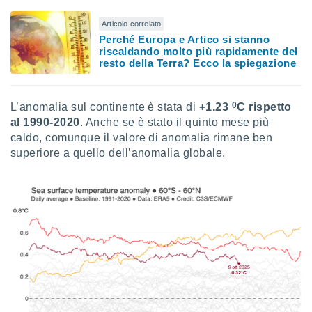
re e
Articolo correlato
e i
Perché Europa e Artico si stanno
tilizzare
riscaldando molto più rapidamente del
ati per la
resto della Terra? Ecco la spiegazione
e dei
.
0
L’anomalia sul continente è stata di
+1.23
C rispetto
izzazione
al 1990-2020
. Anche se è stato il quinto mese più
caldo, comunque il valore di anomalia rimane ben
azione
superiore a quello dell’anomalia globale.
o la
e del
vo,
à e
i
zzati,
one delle
ni dei
 e degli
 ricerche
ico,
di