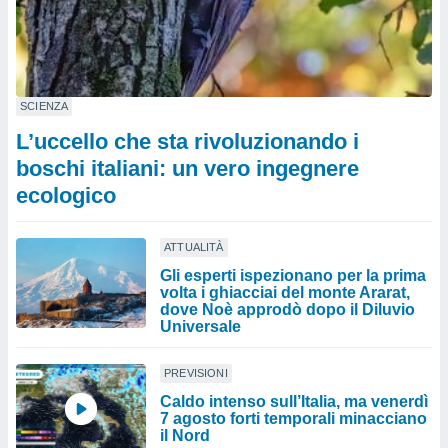
SCIENZA
L’uccello che sta rivoluzionando i
boschi italiani: un vero ingegnere
ecologico
ATTUALITÀ
Gli esperti ispezionano per la prima
volta i ghiacciai del monte Ararat,
dove Noè approdò dopo il Diluvio
Universale
PREVISIONI
Caldo intenso sull’Italia, ma venerdì
7 agosto forti temporali minacciano
il Nord