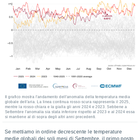
 e
ati
 quali la
a su
ito web,
IP e
tori di
Alcuni
ro
 tuoi dati
 sulla
un
e
, al quale
rti. Per
puoi
Il grafico mostra l'andamento dell'anomalia della temperatura media
il tuo
globale dell'aria. La linea continua rosso-scura rappresenta il 2025,
mentre la rosso-chiara e la gialla gli anni 2024 e 2023. Sebbene a
o o
Settembre l'anomalia sia stata inferiore rispetto al 2023 e al 2024 essa
l
si mantiene al di sopra degli altri anni precedenti.
nto dei
ualsiasi
Se mettiamo in ordine decrescente le temperature
 facendo
medie globali dei soli mesi di Settembre, il primo posto