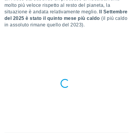
 profili
molto più veloce rispetto al resto del pianeta, la
lezione
situazione è andata relativamente meglio.
Il Settembre
cità
del 2025 è stato il quinto mese più caldo
(il più caldo
izzata,
in assoluto rimane quello del 2023).
fili per
izzazione
nuti,
 profili
lezione
uti
zzati,
 le
ni degli
 misurare
zioni dei
,
ere il
so
he o la
ione di
enienti
diverse,