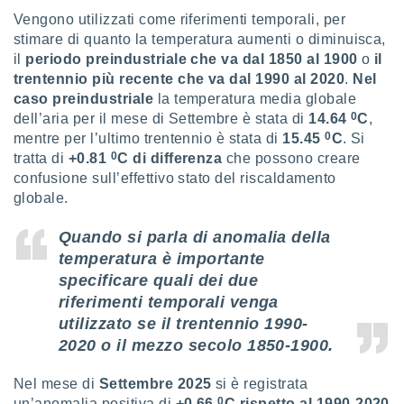
puoi
Vengono utilizzati come riferimenti temporali, per
re ad
stimare di quanto la temperatura aumenti o diminuisca,
 al
il
periodo preindustriale che va dal 1850 al 1900
o
il
ito web
trentennio più recente che va dal 1990 al 2020
.
Nel
et. In
aso ti
caso preindustriale
la temperatura media globale
mo che
0
dell’aria per il mese di Settembre è stata di
14.64
C
,
installati
0
mentre per l’ultimo trentennio è stata di
15.45
C
. Si
okie
0
tratta di
+0.81
C di differenza
che possono creare
i per
confusione sull’effettivo stato del riscaldamento
 la
globale.
one nel
 non
utilizzati
Quando si parla di anomalia della
er
temperatura è importante
e il
specificare quali dei due
amento o
riferimenti temporali venga
rare
à o
utilizzato se il trentennio 1990-
i
2020 o il mezzo secolo 1850-1900.
zzati,
 potrai
Nel mese di
Settembre 2025
si è registrata
are
0
un’anomalia positiva di
+0.66
C rispetto al 1990-2020