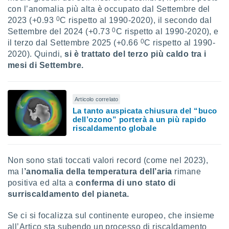
ioni
" o
con l’anomalia più alta è occupato dal Settembre del
tra
0
2023 (+0.93
C rispetto al 1990-2020), il secondo dal
sui cookie
0
Settembre del 2024 (+0.73
C rispetto al 1990-2020), e
o sito
0
il terzo dal Settembre 2025 (+0.66
C rispetto al 1990-
2020). Quindi,
si è trattato del terzo più caldo tra i
nostri
mesi di Settembre.
mo il
te
Articolo correlato
ento dei
La tanto auspicata chiusura del “buco
dell’ozono” porterà a un più rapido
re
riscaldamento globale
ioni su
vo e/o
i,
Non sono stati toccati valori record (come nel 2023),
 dati
ma l
’anomalia della temperatura dell’aria
rimane
er la
positiva ed alta a
conferma di uno stato di
 della
surriscaldamento del pianeta.
à, creare
r la
à
Se ci si focalizza sul continente europeo, che insieme
izzata,
all’Artico sta subendo un processo di riscaldamento