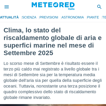
ATTUALITÀ
SCIENZA
PREVISIONI
ASTRONOMIA
PIANTE
T
tiva
rivacy
Clima, lo stato del
ti di
riscaldamento globale di aria e
net
net)
superfici marine nel mese di
i
Settembre 2025
 da
nisti per
 che le
Lo scorso mese di Settembre è risultato essere il
ioni
terzo più caldo mai registrato a livello globale tra i
iano di
È
mesi di Settembre sia per la temperatura media
globale dell’aria sia per quella della superficie degli
 a
oceani. Tuttavia, nonostante una terza posizione il
ito Web
quadro complessivo dello stato di riscaldamento
do le
opzioni:
globale rimane invariato.
 i