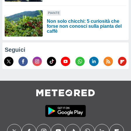
PIANTE
Non solo chicchi: 5 curiosità che
forse non conosci sulla pianta del
caffè
Seguici