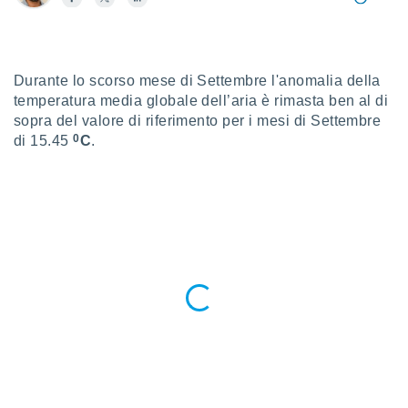
a", è
al sito
ettando
zione di
Durante lo scorso mese di Settembre l'anomalia della
okie,
temperatura media globale dell’aria è rimasta ben al di
dei nostri
sopra del valore di riferimento per i mesi di Settembre
che ci
0
di 15.45
C
.
no di
 e
e il
amento
 Web,
i
re un
pecifico
arti la
à o
i
zzati
 di esso.
sultare
oni nella