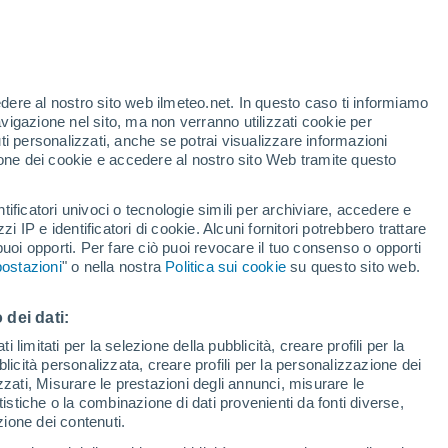
ge?
025, la prima Superluna dell'anno. Come
ettagli nell'articolo ed un chiarimento sulla
edere al nostro sito web ilmeteo.net. In questo caso ti informiamo
avigazione nel sito, ma non verranno utilizzati cookie per
i personalizzati, anche se potrai visualizzare informazioni
azione dei cookie e accedere al nostro sito Web tramite questo
tificatori univoci o tecnologie simili per archiviare, accedere e
zzi IP e identificatori di cookie. Alcuni fornitori potrebbero trattare
 puoi opporti. Per fare ciò puoi revocare il tuo consenso o opporti
ostazioni
" o nella nostra
Politica sui cookie
su questo sito web.
 dei dati:
 limitati per la selezione della pubblicità, creare profili per la
bblicità personalizzata, creare profili per la personalizzazione dei
izzati, Misurare le prestazioni degli annunci, misurare le
istiche o la combinazione di dati provenienti da fonti diverse,
ezione dei contenuti.