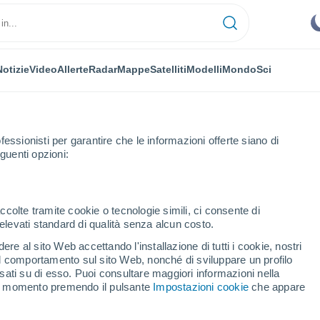
Notizie
Video
Allerte
Radar
Mappe
Satelliti
Modelli
Mondo
Sci
NOMIA
PIANTE
TEMPO LIBERO
fessionisti per garantire che le informazioni offerte siano di
guenti opzioni:
ccolte tramite cookie o tecnologie simili, ci consente di
n elevati standard di qualità senza alcun costo.
2025, così risplenderà la suggestiva ‘Luna del Cacciatore’ nei cieli d’It
re al sito Web accettando l'installazione di tutti i cookie, nostri
 il comportamento sul sito Web, nonché di sviluppare un profilo
asati su di esso. Puoi consultare maggiori informazioni nella
re 2025, così risplenderà
si momento premendo il pulsante
Impostazioni cookie
che appare
 Cacciatore’ nei cieli