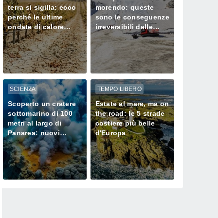
terra si sigilla: ecco
morendo: queste
perché le ultime
sono le conseguenze
ondate di calore
irreversibili delle
stanno
ondate di calore sui
prosciugando il Nord
loro ghiacciai
SCIENZA
TEMPO LIBERO
Scoperto un cratere
Estate al mare, ma on
sottomarino di 100
the road: le 5 strade
metri al largo di
costiere più belle
Panarea: nuovi
d'Europa
camini idrotermali e
cosa cambia