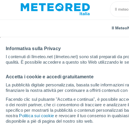
Il Meteo
TUTTE
ATTUALITÀ
SCIENZA
PREVISIONI
ASTRO
Informativa sulla Privacy
I contenuti di Ilmeteo.net (ilmeteo.net) sono stati preparati da pro
qualità. È possibile accedere a questo sito Web utilizzando le se
Accetta i cookie e accedi gratuitamente
La pubblicità digitale personalizzata, basata sulle informazioni ra
finanziare la nostra attività per continuare a offrirti contenuti co
Home
Notizie
Attualità
Luna piena del 6 ottobre 
Facendo clic sul pulsante "Accetta e continua", è possibile accede
o dei nostri partner, che ci consentono di tracciare e analizzare
specifico per mostrarti la pubblicità o contenuti personalizzati b
Luna piena del 6 ottob
nostra
Politica sui cookie
e revocare il tuo consenso in qualsia
disponibile a piè di pagina del nostro sito web.
la suggestiva ‘Luna del