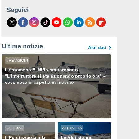
Seguici
Ultime notizie
Altri dati
PREVISIONI
Il fenomeno El Niño sta tornando:
"L'interruttore si sta azionando proprio ora" –
ecco cosa ci aspetta in inverno
SCIENZA
ATTUALITÀ
Il Po si svuota e la
Le Alpi stanno