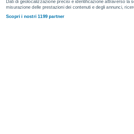
Dati di geolocalizzazione precisi e identificazione attraverso la s
misurazione delle prestazioni dei contenuti e degli annunci, ricer
Scopri i nostri 1199 partner
La Luna piena di ottobre sarà Superluna: ecco quando ammi
Lorenzo Pasqualini
Ormai ci siamo, manca davvero poco al 
giorni del nuovo mese stiamo assiste
con l'illuminazione del satellite te
30 settembre abbiamo avuto il Primo qu
questi giorni ci stiamo avvicinando a g