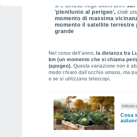
si è diffuso negli ultimi anni
sui 
'plenilunio al perigeo',
cioè un
momento di massima vicinanza
momento il satellite terrestre
grande
Nel corso dell'anno,
la distanza tra L
km (un momento che si chiama peri
(apogeo).
Questa variazione non è ab
modo chiaro dall'occhio umano, ma può
o se si utilizzano telescopi.
Articolo 
Cosa s
autunn