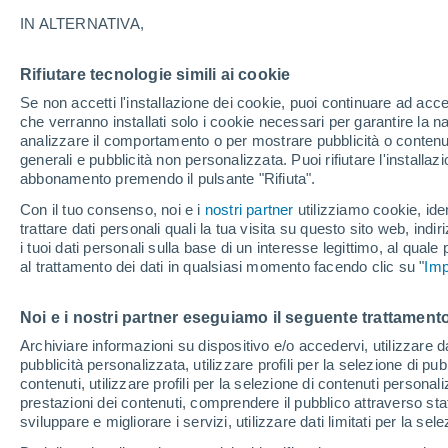
d’Italia: a che ora sor
IN ALTERNATIVA,
In arrivo la Luna piena dell'ottobre 2
Rifiutare tecnologie simili ai cookie
osservarla? A che ora sorgerà? Tutti i d
Se non accetti l'installazione dei cookie, puoi continuare ad acc
che verranno installati solo i cookie necessari per garantire la n
data: è il 6 o il 7 ottobre?
analizzare il comportamento o per mostrare pubblicità o contenut
generali e pubblicità non personalizzata. Puoi rifiutare l'install
abbonamento premendo il pulsante "Rifiuta".
Con il tuo consenso, noi e i
nostri partner
utilizziamo cookie, iden
trattare dati personali quali la tua visita su questo sito web, indiri
i tuoi dati personali sulla base di un interesse legittimo, al quale
al trattamento dei dati in qualsiasi momento facendo clic su "
Imp
Noi e i nostri partner eseguiamo il seguente trattamento
Archiviare informazioni su dispositivo e/o accedervi, utilizzare dati
pubblicità personalizzata, utilizzare profili per la selezione di pu
contenuti, utilizzare profili per la selezione di contenuti personal
prestazioni dei contenuti, comprendere il pubblico attraverso stat
sviluppare e migliorare i servizi, utilizzare dati limitati per la sel