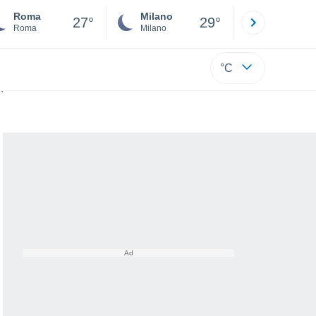
Roma
Milano
Bergamo
27°
29°
Roma
Milano
Bergamo
°C
alia: a che ora sorge?