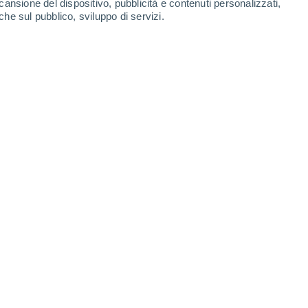
cansione del dispositivo, pubblicità e contenuti personalizzati,
che sul pubblico, sviluppo di servizi.
rarla in Italia.
02/10/2025 12:13
5 min
primo plenilunio di ottobre. Nei primi
ndo alla
crescita progressiva della Luna,
rrestre che aumenta giorno dopo giorno
. Il
arto, con la Luna divisa in due metà, e in
randi passi verso il
plenilunio.