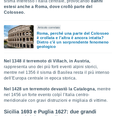
sisma interessò l’Italia centrale, provocando
danni
re e
estesi anche a Roma, dove crollò parte del
e i
Colosseo.
tilizzare
ati per la
e dei
Articolo correlato
.
Roma, perché una parte del Colosseo
è crollata e l'altra è ancora intatta?
Dietro c'è un sorprendente fenomeno
izzazione
geologico
azione
o la
Nel 1348 il terremoto di Villach, in Austria,
e del
rappresenta uno dei più forti eventi alpini storici,
vo,
à e
mentre nel 1356 il sisma di Basilea resta il più intenso
i
dell’Europa centrale in epoca storica.
zzati,
one delle
Nel 1428 un terremoto devastò la Catalogna,
mentre
ni dei
nel 1456 un forte evento colpì l’Italia centro-
 e degli
meridionale con gravi distruzioni e migliaia di vittime.
 ricerche
ico,
Sicilia 1693 e Puglia 1627: due grandi
di