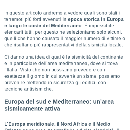
sui cookie
In questo articolo andremo a vedere quali sono stati i
e il tuo
terremoti più forti avvenuti
in epoca storica in Europa
 in
e lungo le coste del Mediterraneo.
È impossibile
o
elencarli tutti, per questo ne selezioniamo solo alcuni,
 il
quelli che hanno causato il maggior numero di vittime o
che risultano più rappresentativi della sismicità locale.
azioni
kie
Ci danno una idea di qual è la sismicità del continente
re
e in particolare dell'area mediterranea, dove si trova
le a piè
l'Italia. Visto che non possiamo prevedere con
 del
to web.
esattezza il giorno in cui avverrà un sisma, possiamo
prevenire mettendo in sicurezza gli edifici, con
tecniche antisismiche.
ATIVA,
Europa del sud e Mediterraneo: un’area
e
sismicamente attiva
gie
i cookie
ccetti
L’Europa meridionale, il Nord Africa e il Medio
zione dei