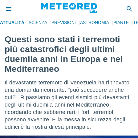
ATTUALITÀ
SCIENZA
PREVISIONI
ASTRONOMIA
PIANTE
T
tiva
rivacy
Questi sono stati i terremoti
ti di
più catastrofici degli ultimi
net
net)
duemila anni in Europa e nel
i
Mediterraneo
 da
nisti per
 che le
Il devastante terremoto di Venezuela ha rinnovato
ioni
una domanda ricorrente: "può succedere anche
iano di
È
qui?". Ripassiamo gli eventi sismici più devastanti
degli ultimi duemila anni nel Mediterraneo,
 a
ricordando che sebbene rari, i forti terremoti
ito Web
possono avvenire. E la messa in sicurezza degli
do le
opzioni:
edifici è la nostra difesa principale.
 i