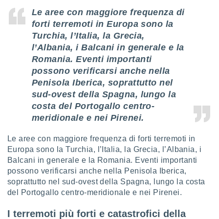
ioni
e
Le aree con maggiore frequenza di
à non
forti terremoti in Europa sono la
izzata.
Turchia, l’Italia, la Grecia,
utare
l’Albania, i Balcani in generale e la
zione dei
Romania. Eventi importanti
 al
possono verificarsi anche nella
ito Web
Penisola Iberica, soprattutto nel
questo
sud-ovest della Spagna, lungo la
ento
 il
costa del Portogallo centro-
meridionale e nei Pirenei.
o
Le aree con maggiore frequenza di forti terremoti in
, noi e i
Europa sono la Turchia, l’Italia, la Grecia, l’Albania, i
rtner
Balcani in generale e la Romania. Eventi importanti
mo
possono verificarsi anche nella Penisola Iberica,
soprattutto nel sud-ovest della Spagna, lungo la costa
tori
del Portogallo centro-meridionale e nei Pirenei.
o
e simili
viare,
I terremoti più forti e catastrofici della