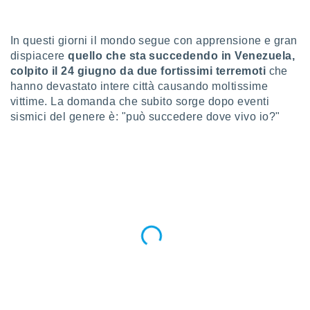
a", è
al sito
In questi giorni il mondo segue con apprensione e gran
ettando
dispiacere
quello che sta succedendo in Venezuela,
zione di
okie,
colpito il 24 giugno da due fortissimi terremoti
che
dei nostri
hanno devastato intere città causando moltissime
che ci
vittime. La domanda che subito sorge dopo eventi
no di
sismici del genere è: "può succedere dove vivo io?"
 e
e il
amento
 Web,
i
re un
pecifico
arti la
à o
i
zzati
 di esso.
sultare
oni nella