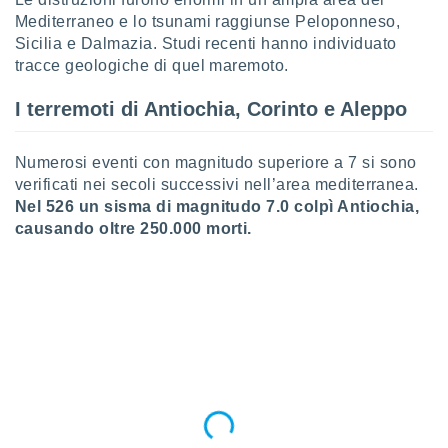
ioni
" o
Mediterraneo e lo tsunami raggiunse Peloponneso,
tra
Sicilia e Dalmazia. Studi recenti hanno individuato
sui cookie
tracce geologiche di quel maremoto.
o sito
I terremoti di Antiochia, Corinto e Aleppo
nostri
Numerosi eventi con magnitudo superiore a 7 si sono
mo il
te
verificati nei secoli successivi nell’area mediterranea.
ento dei
Nel 526 un sisma di magnitudo 7.0 colpì Antiochia,
causando oltre 250.000 morti.
re
ioni su
vo e/o
i,
 dati
er la
 della
à, creare
r la
à
izzata,