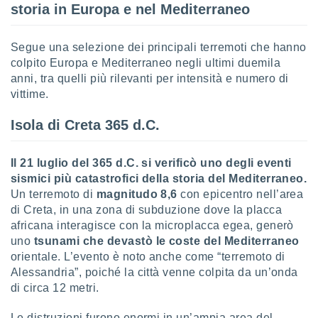
 e
storia in Europa e nel Mediterraneo
ati
 quali la
a su
Segue una selezione dei principali terremoti che hanno
ito web,
colpito Europa e Mediterraneo negli ultimi duemila
IP e
anni, tra quelli più rilevanti per intensità e numero di
tori di
vittime.
Alcuni
Isola di Creta 365 d.C.
ro
 tuoi dati
 sulla
Il 21 luglio del 365 d.C. si verificò uno degli eventi
un
e
sismici più catastrofici della storia del Mediterraneo.
, al quale
Un terremoto di
magnitudo 8,6
con epicentro nell’area
rti. Per
di Creta, in una zona di subduzione dove la placca
puoi
africana interagisce con la microplacca egea, generò
il tuo
uno
tsunami
che devastò le coste del Mediterraneo
o o
orientale. L’evento è noto anche come “terremoto di
l
Alessandria”, poiché la città venne colpita da un’onda
nto dei
ualsiasi
di circa 12 metri.
 facendo
Le distruzioni furono enormi in un’ampia area del