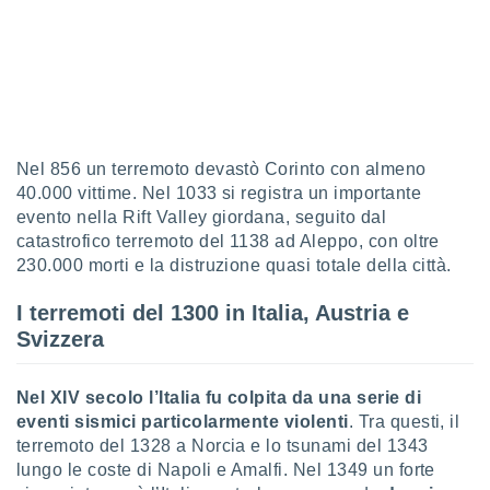
 profili
lezione
cità
izzata,
fili per
izzazione
nuti,
Nel 856 un terremoto devastò Corinto con almeno
 profili
40.000 vittime. Nel 1033 si registra un importante
lezione
evento nella Rift Valley giordana, seguito dal
uti
zzati,
catastrofico terremoto del 1138 ad Aleppo, con oltre
 le
230.000 morti e la distruzione quasi totale della città.
ni degli
 misurare
I terremoti del 1300 in Italia, Austria e
zioni dei
Svizzera
,
ere il
Nel XIV secolo l’Italia fu colpita da una serie di
so
eventi sismici particolarmente violenti
. Tra questi, il
he o la
terremoto del 1328 a Norcia e lo tsunami del 1343
ione di
enienti
lungo le coste di Napoli e Amalfi. Nel 1349 un forte
diverse,