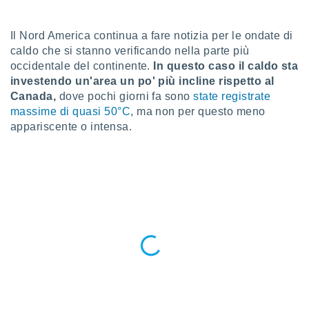
a", è
al sito
Il Nord America continua a fare notizia per le ondate di
ettando
caldo che si stanno verificando nella parte più
zione di
occidentale del continente.
In questo caso il caldo sta
okie,
investendo un'area un po' più incline rispetto al
dei nostri
Canada,
dove pochi giorni fa sono
state registrate
che ci
no di
massime di quasi 50°C
, ma non per questo meno
 e
appariscente o intensa.
e il
amento
 Web,
i
re un
pecifico
arti la
à o
i
zzati
 di esso.
sultare
oni nella