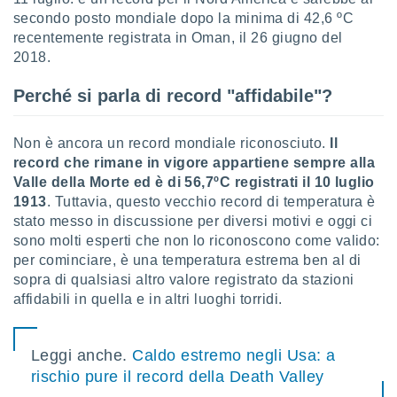
 e
secondo posto mondiale dopo la minima di 42,6 ºC
ati
 quali la
recentemente registrata in Oman, il 26 giugno del
a su
2018.
ito web,
IP e
Perché si parla di record "affidabile"?
tori di
Alcuni
Non è ancora un record mondiale riconosciuto.
Il
ro
record che rimane in vigore appartiene sempre alla
 tuoi dati
Valle della Morte ed è di 56,7ºC registrati il 10 luglio
 sulla
1913
. Tuttavia, questo vecchio record di temperatura è
un
stato messo in discussione per diversi motivi e oggi ci
e
, al quale
sono molti esperti che non lo riconoscono come valido:
rti. Per
per cominciare, è una temperatura estrema ben al di
puoi
sopra di qualsiasi altro valore registrato da stazioni
il tuo
affidabili in quella e in altri luoghi torridi.
o o
l
nto dei
Leggi anche.
Caldo estremo negli Usa: a
ualsiasi
 facendo
rischio pure il record della Death Valley