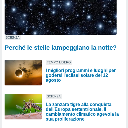
SCIENZA
Perché le stelle lampeggiano la notte?
TEMPO LIBERO
I migliori programmi e luoghi per
godersi l'eclissi solare del 12
agosto
SCIENZA
La zanzara tigre alla conquista
dell’Europa settentrionale, il
cambiamento climatico agevola la
sua proliferazione