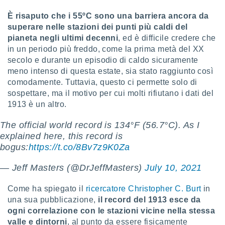
 profili
lezione
È risaputo che i 55ºC sono una barriera ancora da
cità
superare nelle stazioni dei punti più caldi del
izzata,
pianeta negli ultimi decenni
, ed è difficile credere che
fili per
in un periodo più freddo, come la prima metà del XX
secolo e durante un episodio di caldo sicuramente
izzazione
meno intenso di questa estate, sia stato raggiunto così
nuti,
 profili
comodamente. Tuttavia, questo ci permette solo di
lezione
sospettare, ma il motivo per cui molti rifiutano i dati del
uti
1913 è un altro.
zzati,
 le
The official world record is 134°F (56.7°C). As I
ni degli
explained here, this record is
 misurare
bogus:
https://t.co/8Bv7z9K0Za
zioni dei
,
— Jeff Masters (@DrJeffMasters)
July 10, 2021
ere il
so
Come ha spiegato il
ricercatore Christopher C. Burt
in
he o la
una sua pubblicazione,
il record del 1913 esce da
ione di
ogni correlazione con le stazioni vicine nella stessa
enienti
valle e dintorni
, al punto da essere fisicamente
diverse,