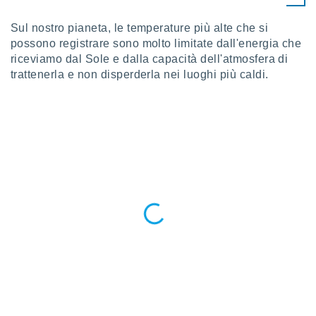
ioni
" o
tra
Sul nostro pianeta, le temperature più alte che si
sui cookie
possono registrare sono molto limitate dall'energia che
o sito
riceviamo dal Sole e dalla capacità dell'atmosfera di
trattenerla e non disperderla nei luoghi più caldi.
nostri
mo il
te
ento dei
re
ioni su
vo e/o
i,
 dati
er la
 della
à, creare
r la
à
izzata,