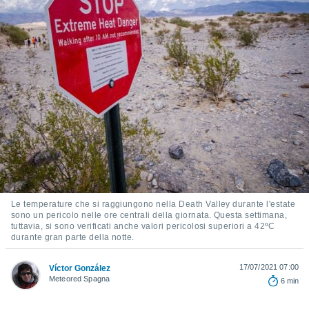
e
amente
cità
izzata,
ACCETTA
ulle
E
ioni
CONTINUA
tramite
e simili,
IMPOSTAZIONI
nte di
e la
tività per
re a
Le temperature che si raggiungono nella Death Valley durante l'estate
ontenuti
sono un pericolo nelle ore centrali della giornata. Questa settimana,
ti
tuttavia, si sono verificati anche valori pericolosi superiori a 42ºC
durante gran parte della notte.
 di
senza
sto.
17/07/2021 07:00
Víctor González
Meteored Spagna
6 min
clic sul
 "Accetta