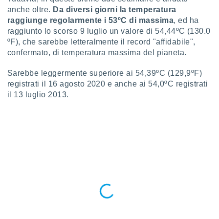
puoi
anche oltre.
Da diversi giorni la temperatura
re ad
raggiunge regolarmente i 53ºC di massima
, ed ha
 al
raggiunto lo scorso 9 luglio un valore di 54,44ºC (130.0
ito web
ºF), che sarebbe letteralmente il record "affidabile",
et. In
confermato, di temperatura massima del pianeta.
aso ti
mo che
installati
Sarebbe leggermente superiore ai 54,39ºC (129,9ºF)
okie
registrati il 16 agosto 2020 e anche ai 54,0ºC registrati
i per
il 13 luglio 2013.
 la
one nel
 non
utilizzati
er
e il
amento o
rare
à o
i
zzati,
 potrai
are