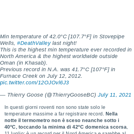
ioni
e
à non
izzata.
utare
zione dei
Min temperature of 42.0°C [107.7°F] in Stovepipe
 al
Wells,
#DeathValley
last night!
ito Web
This is the highest min temperature ever recorded in
questo
North America & the highest worldwide outside
ento
Oman (in Khasab).
 il
Previous record in N.A. was 41.7°C [107°F] in
Furnace Creek on July 12, 2012.
pic.twitter.com/12OJOvl6J3
o
, noi e i
— Thierry Goose (@ThierryGooseBC)
July 11, 2021
rtner
mo
In questi giorni roventi non sono state solo le
tori
temperature massime a far registrare record.
Nella
o
notte il termometro non è sceso neanche sotto i
e simili
40ºC, toccando la minima di 42ºC domenica scorsa
,
viare,
11 luglio: è un record per il Nord America e sarebbe al