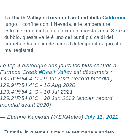
sui cookie
e il tuo
La Death Valley si trova nel sud-est della
California
,
 in
lungo il confine con il Nevada, e le temperature
estreme sono molto più comuni in questa zona. Senza
o
dubbio, questa valle è uno dei punti più caldi del
 il
pianeta e ha alcuni dei record di temperatura più alti
azioni
mai registrati.
kie
re
Le top 4 historique des jours les plus chauds à
le a piè
Furnace Creek
#DeathValley
est désormais :
 del
to web.
130.0°F/54.4°C - 9 Jul 2021 (record mondial)
129.9°F/54.4°C - 16 Aug 2020
129.4°F/54.1°C - 10 Jul 2021
ATIVA,
129.2°F/54.0°C - 30 Jun 2013 (ancien record
mondial avant 2020)
e
gie
— Etienne Kapikian (@EKMeteo)
July 11, 2021
i cookie
ccetti
zione dei
Tuttavia, in queste ultime due settimane è andato