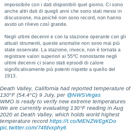
impossibile con i dati disponibili quel giorno. Ci sono
re e
e i
anche altri dati di quegli anni che sono stati messi in
tilizzare
discussione, ma poiché non sono record, non hanno
ati per la
avuto un rilievo così grande.
e dei
.
Negli ultimi decenni e con la stazione operante con gli
attuali strumenti, queste anomalie non sono mai più
izzazione
state osservate. La stazione, invece, non è tornata a
registrare valori superiori ai 55ºC nonostante negli
azione
ultimi decenni ci siano stati episodi di calore
o la
significativamente più potenti rispetto a quello del
e del
1913.
vo,
à e
i
Death Valley, California had reported temperature of
zzati,
130°F (54.4°C) 9 July, per
@NWSVegas
one delle
WMO is ready to verify new extreme temperatures
ni dei
We are currently evaluating 130°F reading in Aug
 e degli
2020 at Death Valley, which holds world highest
 ricerche
temperature record
https://t.co/MENZWEgKDo
ico,
pic.twitter.com/74fdvxphy6
di