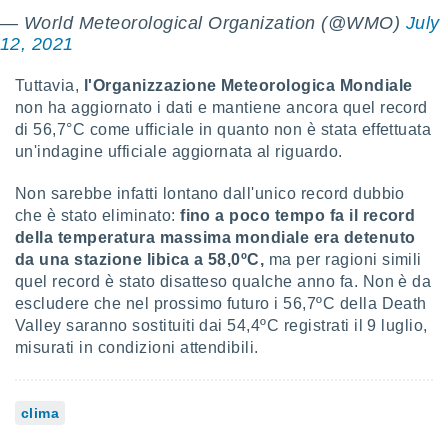
— World Meteorological Organization (@WMO)
July
i nostri
12, 2021
artner
Tuttavia,
l'Organizzazione Meteorologica Mondiale
non ha aggiornato i dati e mantiene ancora quel record
di 56,7°C come ufficiale in quanto non è stata effettuata
un'indagine ufficiale aggiornata al riguardo.
Non sarebbe infatti lontano dall'unico record dubbio
che è stato eliminato:
fino a poco tempo fa il record
della temperatura massima mondiale era detenuto
da una stazione libica a 58,0ºC,
ma per ragioni simili
quel record è stato disatteso qualche anno fa. Non è da
escludere che nel prossimo futuro i 56,7ºC della Death
Valley saranno sostituiti dai 54,4ºC registrati il 9 luglio,
misurati in condizioni attendibili.
clima