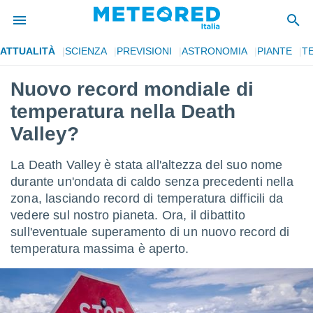
ATTUALITÀ
SCIENZA
PREVISIONI
ASTRONOMIA
PIANTE
T
tiva
rivacy
Nuovo record mondiale di
ti di
temperatura nella Death
net
net)
Valley?
i
 da
La Death Valley è stata all'altezza del suo nome
nisti per
 che le
durante un'ondata di caldo senza precedenti nella
ioni
zona, lasciando record di temperatura difficili da
iano di
vedere sul nostro pianeta. Ora, il dibattito
È
sull'eventuale superamento di un nuovo record di
 a
temperatura massima è aperto.
ito Web
do le
opzioni:
 i