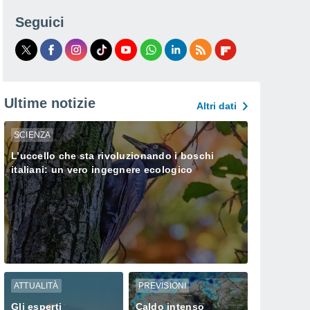
Seguici
Ultime notizie
Altri dati
SCIENZA
L’uccello che sta rivoluzionando i boschi
italiani: un vero ingegnere ecologico
ATTUALITÀ
PREVISIONI
Gli esperti
Caldo intenso