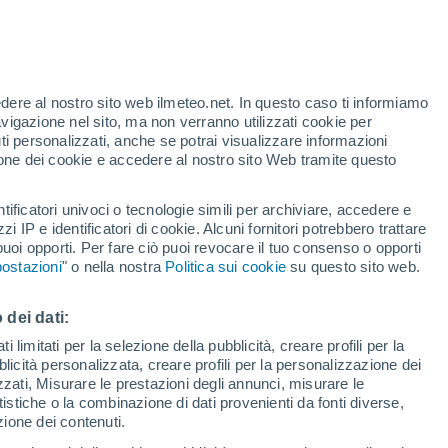
6, quando un forte terremoto ha devastato
o, causando centinaia di vittime. Era solo
a che avrebbe sconvolto un'ampia zona
edere al nostro sito web ilmeteo.net. In questo caso ti informiamo
avigazione nel sito, ma non verranno utilizzati cookie per
i personalizzati, anche se potrai visualizzare informazioni
azione dei cookie e accedere al nostro sito Web tramite questo
tificatori univoci o tecnologie simili per archiviare, accedere e
zzi IP e identificatori di cookie. Alcuni fornitori potrebbero trattare
 puoi opporti. Per fare ciò puoi revocare il tuo consenso o opporti
ostazioni
" o nella nostra
Politica sui cookie
su questo sito web.
 dei dati:
 limitati per la selezione della pubblicità, creare profili per la
bblicità personalizzata, creare profili per la personalizzazione dei
izzati, Misurare le prestazioni degli annunci, misurare le
istiche o la combinazione di dati provenienti da fonti diverse,
ezione dei contenuti.