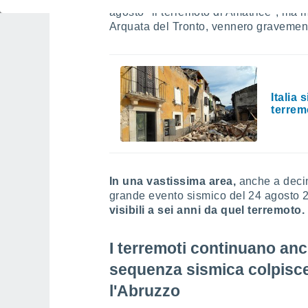
agosto "il terremoto di Amatrice", ma mo
Arquata del Tronto, vennero gravemen
Italia 
terrem
In una vastissima area,
anche a decin
grande evento sismico del 24 agosto 
visibili a sei anni da quel terremoto.
I terremoti continuano anc
sequenza sismica colpisce l
l'Abruzzo