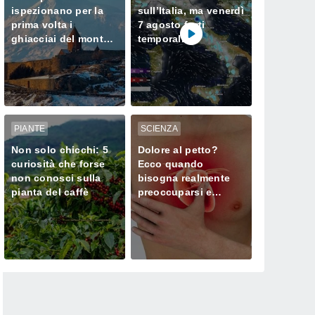
ispezionano per la
sull’Italia, ma venerdì
prima volta i
7 agosto forti
ghiacciai del monte
temporali
Ararat, dove Noè
minacciano il Nord
approdò dopo il
Diluvio Universale
PIANTE
SCIENZA
Non solo chicchi: 5
Dolore al petto?
curiosità che forse
Ecco quando
non conosci sulla
bisogna realmente
pianta del caffè
preoccuparsi e
chiamare subito il
medico