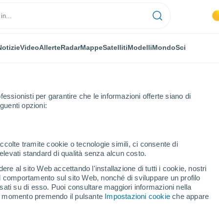
Notizie
Video
Allerte
Radar
Mappe
Satelliti
Modelli
Mondo
Sci
NOMIA
PIANTE
TEMPO LIBERO
fessionisti per garantire che le informazioni offerte siano di
guenti opzioni:
ccolte tramite cookie o tecnologie simili, ci consente di
n elevati standard di qualità senza alcun costo.
nizio della sequenza sismica Amatrice-Norcia-Visso
re al sito Web accettando l'installazione di tutti i cookie, nostri
 il comportamento sul sito Web, nonché di sviluppare un profilo
asati su di esso. Puoi consultare maggiori informazioni nella
inizio della sequenza
si momento premendo il pulsante
Impostazioni cookie
che appare
ia-Visso