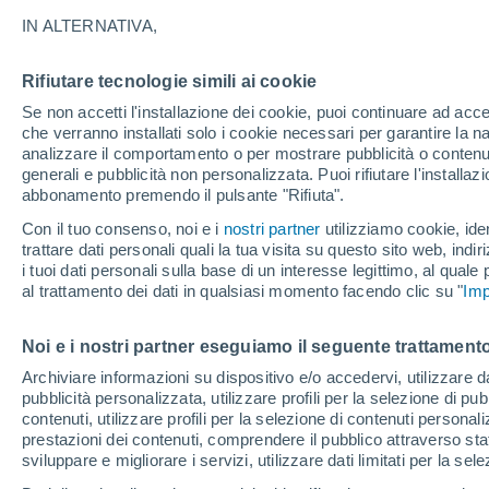
IN ALTERNATIVA,
Sono passati 6 anni dal 24 agosto 201
Amatrice, Accumoli e Arquata del Tront
Rifiutare tecnologie simili ai cookie
l'inizio di una lunga sequenza sismic
Se non accetti l'installazione dei cookie, puoi continuare ad acc
dell'Italia appenninica centrale.
che verranno installati solo i cookie necessari per garantire la n
analizzare il comportamento o per mostrare pubblicità o contenut
generali e pubblicità non personalizzata. Puoi rifiutare l'install
abbonamento premendo il pulsante "Rifiuta".
Con il tuo consenso, noi e i
nostri partner
utilizziamo cookie, iden
trattare dati personali quali la tua visita su questo sito web, indiri
i tuoi dati personali sulla base di un interesse legittimo, al quale
al trattamento dei dati in qualsiasi momento facendo clic su "
Imp
Noi e i nostri partner eseguiamo il seguente trattamento
Archiviare informazioni su dispositivo e/o accedervi, utilizzare dati
pubblicità personalizzata, utilizzare profili per la selezione di pu
contenuti, utilizzare profili per la selezione di contenuti personal
prestazioni dei contenuti, comprendere il pubblico attraverso stat
sviluppare e migliorare i servizi, utilizzare dati limitati per la sel