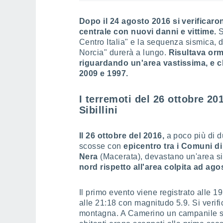
Dopo il 24 agosto 2016 si verificaro
centrale con nuovi danni e vittime.
S
Centro Italia" e la sequenza sismica
Norcia" durerà a lungo.
Risultava orm
riguardando un'area vastissima, e ch
2009 e 1997.
I terremoti del 26 ottobre 201
Sibillini
Il 26 ottobre del 2016,
a poco più di d
scosse con
epicentro tra i Comuni d
Nera
(Macerata), devastano un'area s
nord rispetto all'area colpita ad a
Il primo evento viene registrato alle 
alle 21:18 con magnitudo 5.9. Si verific
montagna. A Camerino un campanile si 