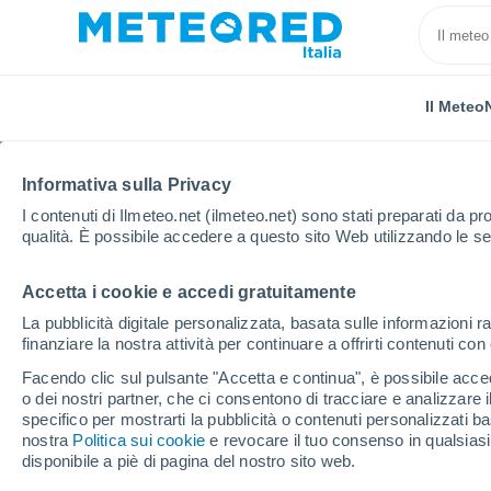
Il Meteo
TUTTE
ATTUALITÀ
SCIENZA
PREVISIONI
ASTRO
Informativa sulla Privacy
I contenuti di Ilmeteo.net (ilmeteo.net) sono stati preparati da pro
qualità. È possibile accedere a questo sito Web utilizzando le se
Accetta i cookie e accedi gratuitamente
La pubblicità digitale personalizzata, basata sulle informazioni ra
finanziare la nostra attività per continuare a offrirti contenuti co
Home
Notizie
Attualità
Terremoto, 6 anni dall'i
Facendo clic sul pulsante "Accetta e continua", è possibile accede
o dei nostri partner, che ci consentono di tracciare e analizzare
specifico per mostrarti la pubblicità o contenuti personalizzati b
Terremoto, 6 anni dall'
nostra
Politica sui cookie
e revocare il tuo consenso in qualsia
disponibile a piè di pagina del nostro sito web.
sismica Amatrice-Norc