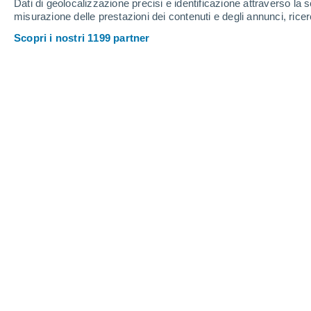
Dati di geolocalizzazione precisi e identificazione attraverso la s
misurazione delle prestazioni dei contenuti e degli annunci, ricer
Scopri i nostri 1199 partner
Gli effetti del terremoto del 24 agosto 2016 si fanno senti
Lorenzo Pasqualini
La notte tra il 23 ed il 24 agosto del 
di magnitudo momento 6.0 sconvolgev
lungo l'Appennino,
situata fra Lazi
notte, la forte scossa devastava i Com
Arquata del Tronto
(Ascoli Piceno)
.
causa dei crolli. Gravissimi i danni 