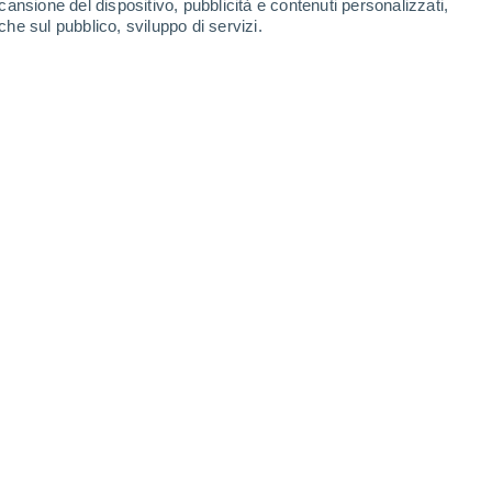
cansione del dispositivo, pubblicità e contenuti personalizzati,
che sul pubblico, sviluppo di servizi.
re su un'ampia area dell'Appennino centrale italiano.
24/08/2022 11:21
13 min
2016, esattamente sei anni fa,
un terremoto
a una vasta area dell'Italia centrale,
o, Abruzzo, Umbria e Marche
. Alle 3:36 di
uni di
Amatrice
,
Accumoli
(Rieti) e
 Quella notte
morirono 299 persone a
causati dal sisma in numerosi centri