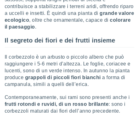
puoi
contribuisce a stabilizzare i terreni aridi, offrendo riparo
re ad
a uccelli e insetti. È quindi una pianta di
grande valore
 al
ecologico
, oltre che ornamentale, capace di
colorare
ito web
il paesaggio
.
et. In
aso ti
Il segreto dei fiori e dei frutti insieme
mo che
installati
okie
Il corbezzolo è un arbusto o piccolo albero che può
i per
 la
raggiungere i 5-6 metri d’altezza. Le foglie, coriacee e
one nel
lucenti, sono di un verde intenso. In autunno la pianta
 non
produce
grappoli di piccoli fiori bianchi
a forma di
utilizzati
campanula, simili a quelli dell’erica.
er
e il
Contemporaneamente, sui rami sono presenti anche i
amento o
frutti rotondi e ruvidi, di un rosso brillante
: sono i
rare
à o
corbezzoli maturati dai fiori dell’anno precedente.
i
zzati,
 potrai
are