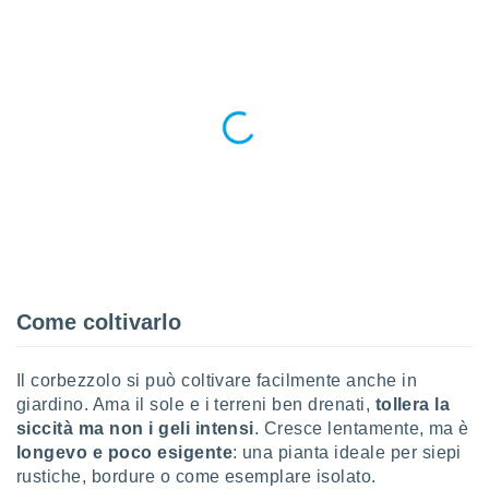
 profili
lezione
cità
izzata,
fili per
izzazione
nuti,
 profili
lezione
uti
zzati,
 le
ni degli
 misurare
Come coltivarlo
zioni dei
,
ere il
Il corbezzolo si può coltivare facilmente anche in
giardino. Ama il sole e i terreni ben drenati,
tollera la
so
he o la
siccità ma non i geli intensi
. Cresce lentamente, ma è
ione di
longevo e poco esigente
: una pianta ideale per siepi
enienti
rustiche, bordure o come esemplare isolato.
diverse,