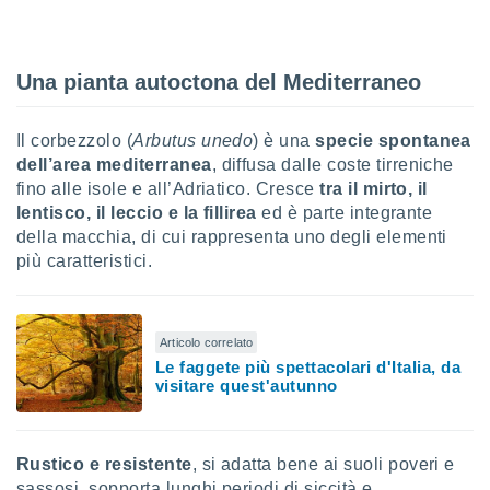
sui cookie
e il tuo
 in
Una pianta autoctona del Mediterraneo
o
Il corbezzolo (
Arbutus unedo
) è una
specie spontanea
 il
dell’area mediterranea
, diffusa dalle coste tirreniche
azioni
fino alle isole e all’Adriatico. Cresce
tra il mirto, il
kie
lentisco, il leccio e la fillirea
ed è parte integrante
re
della macchia, di cui rappresenta uno degli elementi
le a piè
più caratteristici.
 del
to web.
Articolo correlato
ATIVA,
Le faggete più spettacolari d'Italia, da
visitare quest'autunno
e
gie
i cookie
ccetti
Rustico e resistente
, si adatta bene ai suoli poveri e
zione dei
sassosi, sopporta lunghi periodi di siccità e