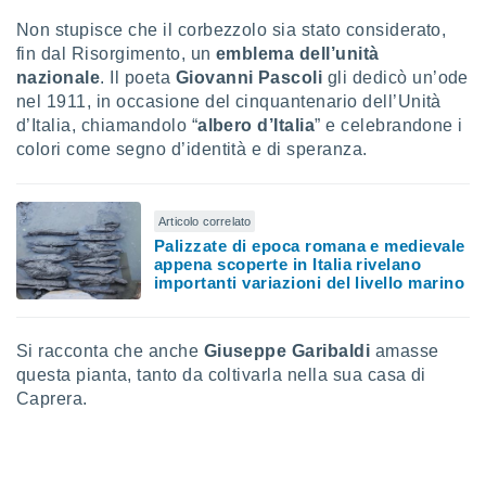
ioni
" o
Non stupisce che il corbezzolo sia stato considerato,
tra
fin dal Risorgimento, un
emblema dell’unità
sui cookie
o sito
nazionale
. Il poeta
Giovanni Pascoli
gli dedicò un’ode
nel 1911, in occasione del cinquantenario dell’Unità
d’Italia, chiamandolo “
albero d’Italia
” e celebrandone i
nostri
colori come segno d’identità e di speranza.
mo il
te
ento dei
Articolo correlato
Palizzate di epoca romana e medievale
appena scoperte in Italia rivelano
re
importanti variazioni del livello marino
ioni su
vo e/o
i,
Si racconta che anche
Giuseppe Garibaldi
amasse
 dati
er la
questa pianta, tanto da coltivarla nella sua casa di
 della
Caprera.
à, creare
r la
à
izzata,