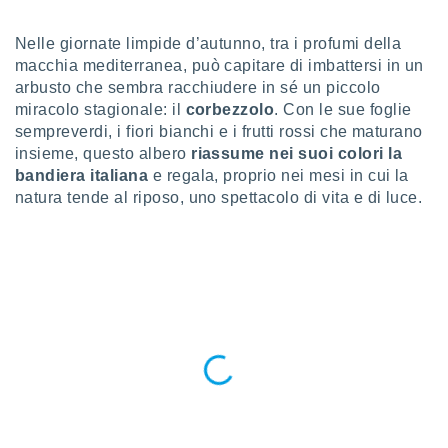
a", è
Nelle giornate limpide d’autunno, tra i profumi della
al sito
ettando
macchia mediterranea, può capitare di imbattersi in un
zione di
arbusto che sembra racchiudere in sé un piccolo
okie,
miracolo stagionale: il
corbezzolo
. Con le sue foglie
dei nostri
sempreverdi, i fiori bianchi e i frutti rossi che maturano
che ci
insieme, questo albero
riassume nei suoi colori la
no di
bandiera italiana
e regala, proprio nei mesi in cui la
 e
e il
natura tende al riposo, uno spettacolo di vita e di luce.
amento
 Web,
i
re un
pecifico
arti la
à o
i
zzati
 di esso.
sultare
oni nella