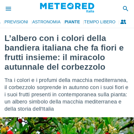
A
PREVISIONI
ASTRONOMIA
PIANTE
TEMPO LIBERO
tiva
rivacy
L’albero con i colori della
ti di
bandiera italiana che fa fiori e
net
net)
frutti insieme: il miracolo
i
autunnale del corbezzolo
 da
nisti per
 che le
Tra i colori e i profumi della macchia mediterranea,
ioni
il corbezzolo sorprende in autunno con i suoi fiori e
iano di
È
i suoi frutti presenti in contemporanea sulla pianta:
un albero simbolo della macchia mediterranea e
 a
della storia dell'Italia
ito Web
do le
opzioni:
 i