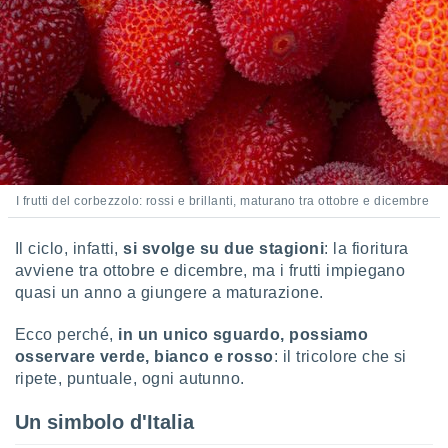
 e
ati
 quali la
a su
ito web,
IP e
tori di
Alcuni
ro
 tuoi dati
I frutti del corbezzolo: rossi e brillanti, maturano tra ottobre e dicembre
 sulla
un
Il ciclo, infatti,
si svolge su due stagioni
: la fioritura
e
, al quale
avviene tra ottobre e dicembre, ma i frutti impiegano
rti. Per
quasi un anno a giungere a maturazione.
puoi
il tuo
Ecco perché,
in un unico sguardo, possiamo
o o
osservare verde, bianco e rosso
: il tricolore che si
l
ripete, puntuale, ogni autunno.
nto dei
ualsiasi
Un simbolo d'Italia
 facendo