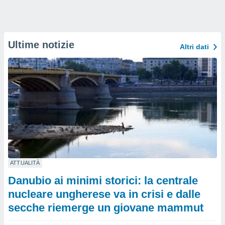
Ultime notizie
Altri dati
ATTUALITÀ
Danubio ai minimi storici: la centrale
nucleare ungherese va in crisi e dalle
secche riemerge un giovane mammut