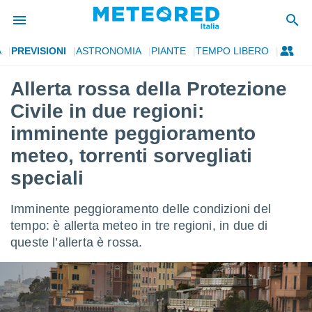
A
PREVISIONI
ASTRONOMIA
PIANTE
TEMPO LIBERO
tiva
rivacy
Allerta rossa della Protezione
ti di
Civile in due regioni:
net
net)
imminente peggioramento
i
meteo, torrenti sorvegliati
 da
nisti per
speciali
 che le
ioni
iano di
Imminente peggioramento delle condizioni del
È
tempo: è allerta meteo in tre regioni, in due di
queste l’allerta è rossa.
 a
ito Web
do le
opzioni:
 i