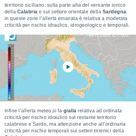
puoi
territorio siciliano, sulla parte alta del versante ionico
re ad
della
Calabria
e sul settore orientale della
Sardegna
:
 al
in queste zone l’allerta emanata è relativa a moderata
ito web
criticità per rischio idraulico, idrogeologico e temporali.
et. In
aso ti
mo che
installati
okie
i per
 la
one nel
 non
utilizzati
er
e il
amento o
rare
à o
Infine l’allerta meteo si fa
gialla
relativa ad ordinata
i
criticità per rischio idraulico sul restante territorio
zzati,
calabrese e Sardo, ma attenzione anche all’ordinaria
 potrai
criticità per rischio temporali sui settori tirrenici della
are