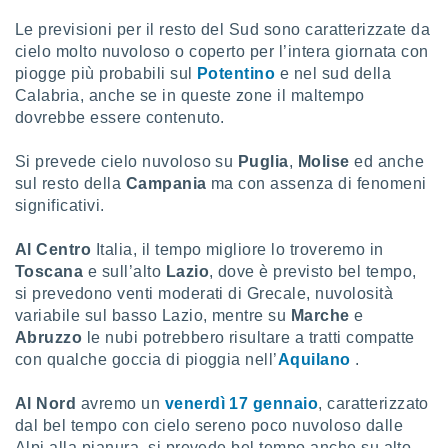
Le previsioni per il resto del Sud sono caratterizzate da
cielo molto nuvoloso o coperto per l’intera giornata con
piogge più probabili sul
Potentino
e nel sud della
Calabria, anche se in queste zone il maltempo
dovrebbe essere contenuto.
Si prevede cielo nuvoloso su
Puglia
,
Molise
ed anche
sul resto della
Campania
ma con assenza di fenomeni
significativi.
Al Centro
Italia, il tempo migliore lo troveremo in
Toscana
e sull’alto
Lazio
, dove è previsto bel tempo,
si prevedono venti moderati di Grecale, nuvolosità
variabile sul basso Lazio, mentre su
Marche
e
Abruzzo
le nubi potrebbero risultare a tratti compatte
con qualche goccia di pioggia nell’
Aquilano
.
Al Nord
avremo un
venerdì 17 gennaio
, caratterizzato
dal bel tempo con cielo sereno poco nuvoloso dalle
Alpi alla pianura, si prevede bel tempo anche su alto