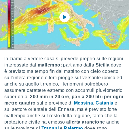
 e
ati
 quali la
a su
ito web,
IP e
tori di
Alcuni
ro
 tuoi dati
Iniziamo a vedere cosa si prevede proprio sulle regioni
 sulla
interessate dal
maltempo:
partiamo dalla
Sicilia
dove
un
è previsto maltempo fin dal mattino con cielo coperto
e
sull’intera regione e forti piogge sul versante ionico ed
, al quale
rti. Per
anche su quello tirrenico, i fenomeni potrebbero
puoi
assumere carattere estremo con accumuli pluviometrici
il tuo
superiori ai
200 mm in 24 ore, pari a 200 litri per ogni
o o
metro quadro
sulle province di
Messina
,
Catania
e
l
sul settore orientale dell’Ennese, ma è previsto forte
nto dei
maltempo anche sul resto della regione, tanto che la
ualsiasi
 facendo
protezione civile ha emesso
allerta arancione
anche
sulle province di
Trapani
e
Palermo
dove sono