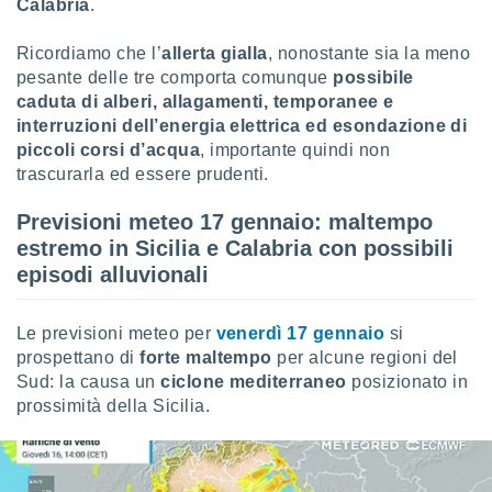
ioni
Calabria
.
e
à non
Ricordiamo che l’
allerta gialla
, nonostante sia la meno
izzata.
pesante delle tre comporta comunque
possibile
utare
caduta di alberi, allagamenti, temporanee e
zione dei
interruzioni dell’energia elettrica ed esondazione di
 al
piccoli corsi d’acqua
, importante quindi non
ito Web
trascurarla ed essere prudenti.
questo
ento
Previsioni meteo 17 gennaio: maltempo
 il
estremo in Sicilia e Calabria con possibili
episodi alluvionali
o
, noi e i
Le previsioni meteo per
venerdì 17 gennaio
si
rtner
prospettano di
forte maltempo
per alcune regioni del
mo
Sud: la causa un
ciclone mediterraneo
posizionato in
prossimità della Sicilia.
tori
o
e simili
viare,