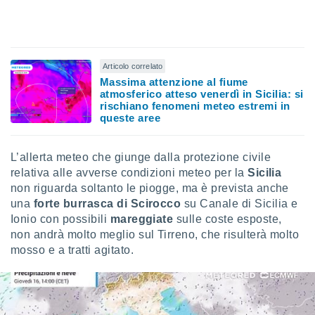
 profili
lezione
cità
izzata,
fili per
Articolo correlato
Massima attenzione al fiume
izzazione
atmosferico atteso venerdì in Sicilia: si
nuti,
rischiano fenomeni meteo estremi in
 profili
queste aree
lezione
uti
zzati,
L’allerta meteo che giunge dalla protezione civile
 le
relativa alle avverse condizioni meteo per la
Sicilia
ni degli
non riguarda soltanto le piogge, ma è prevista anche
 misurare
una
forte burrasca di Scirocco
su Canale di Sicilia e
zioni dei
Ionio con possibili
mareggiate
sulle coste esposte,
,
ere il
non andrà molto meglio sul Tirreno, che risulterà molto
mosso e a tratti agitato.
so
he o la
ione di
enienti
diverse,