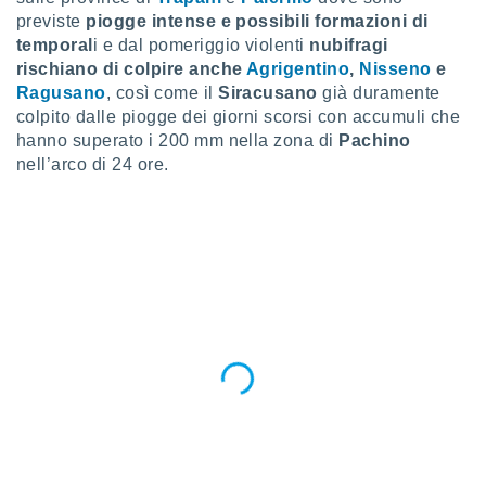
ioni
" o
previste
piogge intense e possibili formazioni di
tra
temporal
i e dal pomeriggio violenti
nubifragi
sui cookie
rischiano di colpire anche
Agrigentino
,
Nisseno
e
o sito
Ragusano
, così come il
Siracusano
già duramente
colpito dalle piogge dei giorni scorsi con accumuli che
nostri
hanno superato i 200 mm nella zona di
Pachino
nell’arco di 24 ore.
mo il
te
ento dei
re
ioni su
vo e/o
i,
 dati
er la
 della
à, creare
r la
à
izzata,