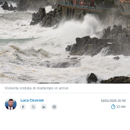
e
amente
cità
izzata,
ACCETTA
ulle
E
ioni
CONTINUA
tramite
e simili,
IMPOSTAZIONI
nte di
e la
tività per
re a
Violenta ondata di maltempo in arrivo
ontenuti
ti
Luca Ciceroni
 di
16/01/2025 20:50
senza
12 min
sto.
clic sul
 "Accetta