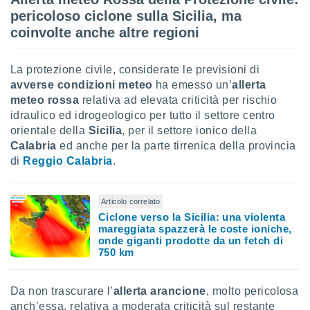
pericoloso ciclone sulla Sicilia, ma
sui cookie
coinvolte anche altre regioni
e il tuo
 in
La protezione civile, considerate le previsioni di
o
avverse condizioni meteo
ha emesso un’
allerta
 il
meteo rossa
relativa ad elevata criticità per rischio
idraulico ed idrogeologico per tutto il settore centro
azioni
kie
orientale della
Sicilia
, per il settore ionico della
re
Calabria
ed anche per la parte tirrenica della provincia
le a piè
di
Reggio Calabria
.
 del
to web.
Articolo correlato
Ciclone verso la Sicilia: una violenta
ATIVA,
mareggiata spazzerà le coste ioniche,
onde giganti prodotte da un fetch di
e
750 km
gie
i cookie
Da non trascurare l’
allerta arancione
, molto pericolosa
ccetti
anch’essa, relativa a moderata criticità sul restante
zione dei