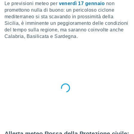
a", è
Le previsioni meteo per
venerdì 17 gennaio
non
promettono nulla di buono: un pericoloso ciclone
al sito
mediterraneo si sta scavando in prossimità della
ettando
Sicilia, è imminente un peggioramento delle condizioni
zione di
del tempo sulla regione, ma saranno coinvolte anche
okie,
dei nostri
Calabria, Basilicata e Sardegna.
che ci
no di
 e
e il
amento
 Web,
i
re un
pecifico
arti la
à o
i
zzati
 di esso.
sultare
oni nella
Allerta meteo Rossa della Protezione civile: