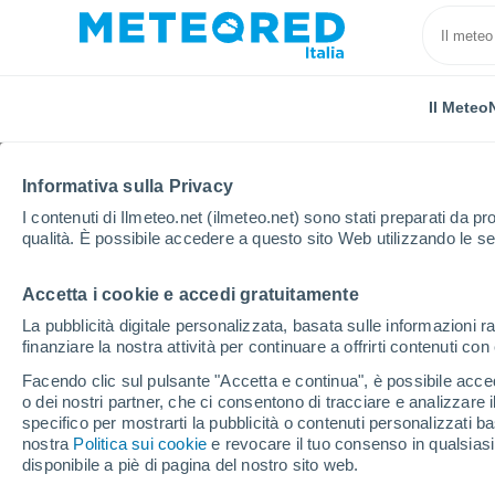
Il Meteo
TUTTE
ATTUALITÀ
SCIENZA
PREVISIONI
ASTRON
Informativa sulla Privacy
I contenuti di Ilmeteo.net (ilmeteo.net) sono stati preparati da pro
qualità. È possibile accedere a questo sito Web utilizzando le se
Accetta i cookie e accedi gratuitamente
La pubblicità digitale personalizzata, basata sulle informazioni ra
finanziare la nostra attività per continuare a offrirti contenuti co
Home
Notizie
Previsioni
L'uragano di categoria 
Facendo clic sul pulsante "Accetta e continua", è possibile accede
o dei nostri partner, che ci consentono di tracciare e analizzare
specifico per mostrarti la pubblicità o contenuti personalizzati b
L'uragano di categoria
nostra
Politica sui cookie
e revocare il tuo consenso in qualsia
disponibile a piè di pagina del nostro sito web.
toccato terra in Messic