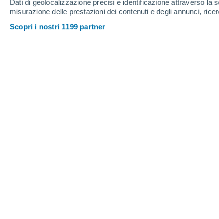
Dati di geolocalizzazione precisi e identificazione attraverso la s
misurazione delle prestazioni dei contenuti e degli annunci, ricer
Scopri i nostri 1199 partner
Oaxaca è stata colpita nei pre
dall'uragano di categoria 3 Eric
250 km/h e onde alte 10 metri,
straordinarie di oltre 250 mm.
Úrsula Pamela García
Meteored Messico
"Erick" ha toccato terra in Messico co
5:30 del mattino
ora locale,
mantiene 
nuvolosità associata alla sua ampia c
eccezionali localizzate, raffiche di v
di Chiapas, Oaxaca e Guerrero.