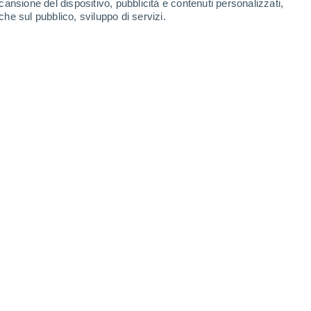
cansione del dispositivo, pubblicità e contenuti personalizzati,
che sul pubblico, sviluppo di servizi.
ssi di Santiago Pinotepa Nacional
k, con raffiche di vento superiori a
 che hanno generato precipitazioni
19/06/2025 16:09
5 min
me uragano maggiore di categoria 3 alle
un movimento verso nord-ovest e la
ircolazione sta provocando
piogge
ento intense e onde molto alte negli stati