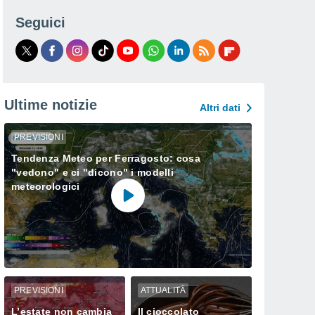
Seguici
Ultime notizie
Altri dati
PREVISIONI
Tendenza Meteo per Ferragosto: cosa
"vedono" e ci "dicono" i modelli
meteorologici
PREVISIONI
ATTUALITÀ
L’estate non cambia
Il cioccolato