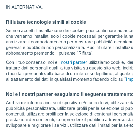
violento impatto su O
IN ALTERNATIVA,
Rifiutare tecnologie simili ai cookie
Se non accetti l'installazione dei cookie, puoi continuare ad acc
che verranno installati solo i cookie necessari per garantire la n
analizzare il comportamento o per mostrare pubblicità o contenut
generali e pubblicità non personalizzata. Puoi rifiutare l'install
abbonamento premendo il pulsante "Rifiuta".
Con il tuo consenso, noi e i
nostri partner
utilizziamo cookie, iden
trattare dati personali quali la tua visita su questo sito web, indiri
i tuoi dati personali sulla base di un interesse legittimo, al quale
al trattamento dei dati in qualsiasi momento facendo clic su "
Imp
Noi e i nostri partner eseguiamo il seguente trattamento
Archiviare informazioni su dispositivo e/o accedervi, utilizzare dati
pubblicità personalizzata, utilizzare profili per la selezione di pu
contenuti, utilizzare profili per la selezione di contenuti personal
prestazioni dei contenuti, comprendere il pubblico attraverso stat
sviluppare e migliorare i servizi, utilizzare dati limitati per la sel