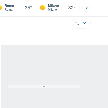
Roma
Milano
Bergamo
35°
32°
Roma
Milano
Bergamo
°C
impatto su Oaxaca