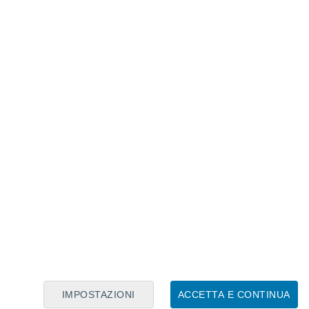
come uragano di categoria 3 vicino a Santiago Pinotepa
 Oaxaca. Le immagini satellitari mostrano la nuvolosità
ri
sulle coste di Oaxaca e Guerrero,
onde
area di tempesta tra 3 e 4 metri
sulla
ruota pericolosamente sulla
IMPOSTAZIONI
ACCETTA E CONTINUA