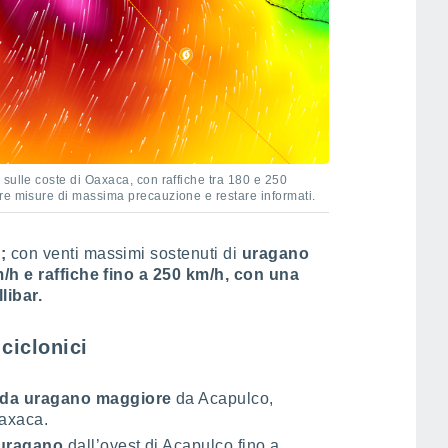
sulle coste di Oaxaca, con raffiche tra 180 e 250
re misure di massima precauzione e restare informati.
;
con venti massimi sostenuti di
uragano
/h e raffiche fino a 250 km/h, con una
libar.
 ciclonici
i da uragano maggiore
da Acapulco,
Oaxaca.
a uragano
dall’ovest di Acapulco fino a