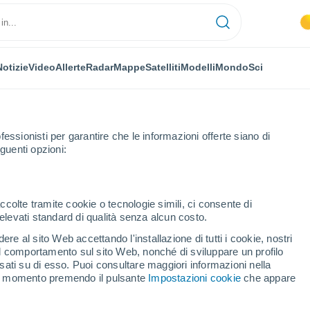
Notizie
Video
Allerte
Radar
Mappe
Satelliti
Modelli
Mondo
Sci
OMIA
PIANTE
TEMPO LIBERO
fessionisti per garantire che le informazioni offerte siano di
guenti opzioni:
ccolte tramite cookie o tecnologie simili, ci consente di
n elevati standard di qualità senza alcun costo.
3 Erick ha appena toccato terra in Messico: ecco il video del violento 
re al sito Web accettando l'installazione di tutti i cookie, nostri
 il comportamento sul sito Web, nonché di sviluppare un profilo
asati su di esso. Puoi consultare maggiori informazioni nella
 3 Erick ha appena
si momento premendo il pulsante
Impostazioni cookie
che appare
o: ecco il video del