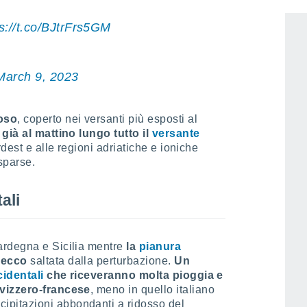
s://t.co/BJtrFrs5GM
March 9, 2023
loso
, coperto nei versanti più esposti al
già al mattino lungo tutto il
versante
rdest e alle regioni adriatiche e ioniche
sparse.
ali
ardegna e Sicilia mentre
la
pianura
secco
saltata dalla perturbazione.
Un
cidentali
che riceveranno molta pioggia e
svizzero-francese
, meno in quello italiano
pitazioni abbondanti a ridosso del