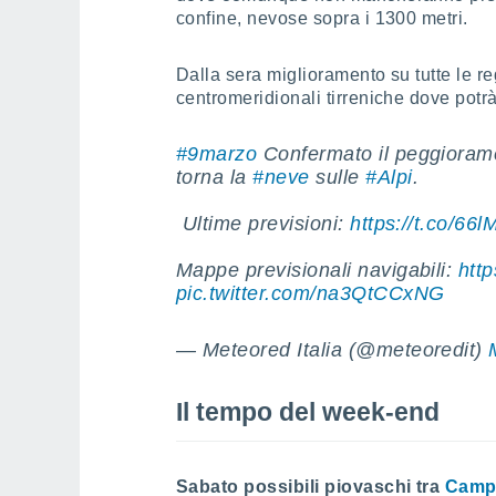
confine, nevose sopra i 1300 metri.
Dalla sera miglioramento su tutte le r
centromeridionali tirreniche dove potr
#9marzo
Confermato il peggiora
torna la
#neve
sulle
#Alpi
.
️ Ultime previsioni:
https://t.co/6
Mappe previsionali navigabili:
http
pic.twitter.com/na3QtCCxNG
— Meteored Italia (@meteoredit)
Il tempo del week-end
Sabato possibili piovaschi tra
Camp