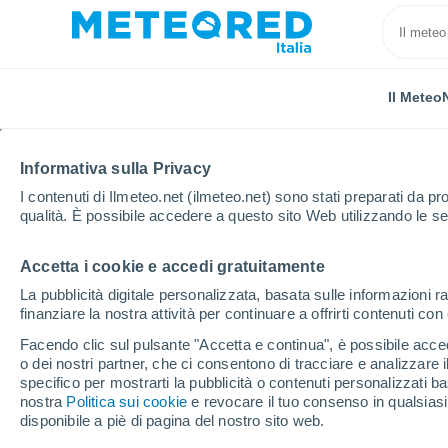
Il Meteo
TUTTE
ATTUALITÀ
SCIENZA
PREVISIONI
ASTRON
Informativa sulla Privacy
I contenuti di Ilmeteo.net (ilmeteo.net) sono stati preparati da pro
qualità. È possibile accedere a questo sito Web utilizzando le se
Accetta i cookie e accedi gratuitamente
La pubblicità digitale personalizzata, basata sulle informazioni ra
finanziare la nostra attività per continuare a offrirti contenuti co
Home
Notizie
Previsioni
Meteo Italia: capriccio
Facendo clic sul pulsante "Accetta e continua", è possibile accede
o dei nostri partner, che ci consentono di tracciare e analizzare
specifico per mostrarti la pubblicità o contenuti personalizzati b
Meteo Italia: capriccio
nostra
Politica sui cookie
e revocare il tuo consenso in qualsia
disponibile a piè di pagina del nostro sito web.
pioverà? Neve sulle Al