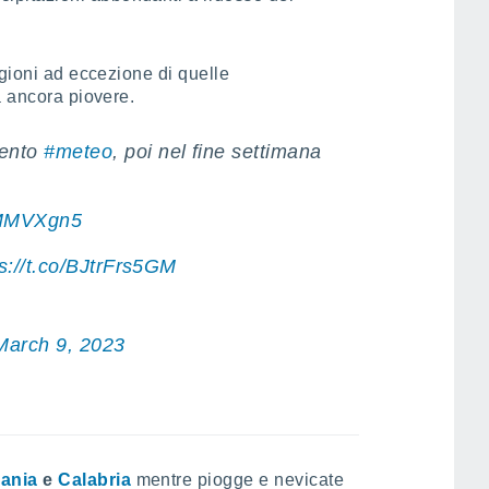
egioni ad eccezione di quelle
à ancora piovere.
mento
#meteo
, poi nel fine settimana
6lMMVXgn5
s://t.co/BJtrFrs5GM
March 9, 2023
ania
e
Calabria
mentre piogge e nevicate