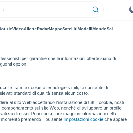
Notizie
Video
Allerte
Radar
Mappe
Satelliti
Modelli
Mondo
Sci
OMIA
PIANTE
TEMPO LIBERO
fessionisti per garantire che le informazioni offerte siano di
guenti opzioni:
ccolte tramite cookie o tecnologie simili, ci consente di
n elevati standard di qualità senza alcun costo.
 primaverile, dove pioverà? Neve sulle Alpi
re al sito Web accettando l'installazione di tutti i cookie, nostri
 il comportamento sul sito Web, nonché di sviluppare un profilo
asati su di esso. Puoi consultare maggiori informazioni nella
 primaverile, dove
si momento premendo il pulsante
Impostazioni cookie
che appare
pi