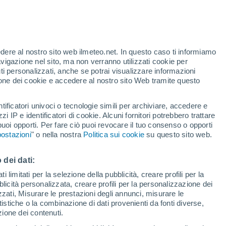
arà variabile come tipicamente accade in
schiarite sotto l’egida del flusso di
rto al sud.
edere al nostro sito web ilmeteo.net. In questo caso ti informiamo
avigazione nel sito, ma non verranno utilizzati cookie per
i personalizzati, anche se potrai visualizzare informazioni
azione dei cookie e accedere al nostro sito Web tramite questo
tificatori univoci o tecnologie simili per archiviare, accedere e
zzi IP e identificatori di cookie. Alcuni fornitori potrebbero trattare
 puoi opporti. Per fare ciò puoi revocare il tuo consenso o opporti
ostazioni
" o nella nostra
Politica sui cookie
su questo sito web.
 dei dati:
 limitati per la selezione della pubblicità, creare profili per la
bblicità personalizzata, creare profili per la personalizzazione dei
izzati, Misurare le prestazioni degli annunci, misurare le
istiche o la combinazione di dati provenienti da fonti diverse,
ezione dei contenuti.