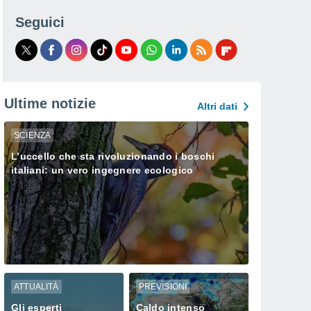
Seguici
Ultime notizie
Altri dati
SCIENZA
L’uccello che sta rivoluzionando i boschi
italiani: un vero ingegnere ecologico
ATTUALITÀ
PREVISIONI
Gli esperti
Caldo intenso