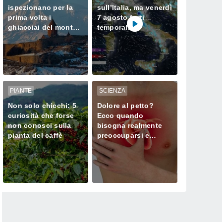
ispezionano per la
sull’Italia, ma venerdì
prima volta i
7 agosto forti
ghiacciai del monte
temporali
Ararat, dove Noè
minacciano il Nord
approdò dopo il
Diluvio Universale
PIANTE
SCIENZA
Non solo chicchi: 5
Dolore al petto?
curiosità che forse
Ecco quando
non conosci sulla
bisogna realmente
pianta del caffè
preoccuparsi e
chiamare subito il
medico