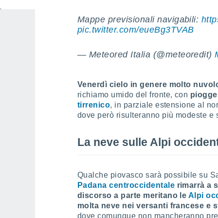
Mappe previsionali navigabili:
http
pic.twitter.com/eueBg3TVAB
— Meteored Italia (@meteoredit)
Venerdì cielo in genere molto nuvo
richiamo umido del fronte, con
piogge 
tirrenico
, in parziale estensione al no
dove però risulteranno più modeste e 
La neve sulle Alpi occident
Qualche piovasco sarà possibile su S
Padana centroccidentale
rimarrà a 
discorso a parte meritano le
Alpi oc
molta neve
nei versanti francese e 
dove comunque non mancheranno preci