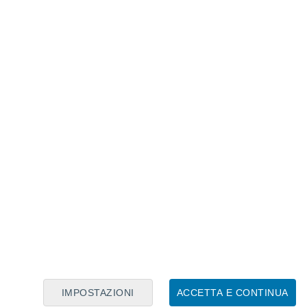
in allarme per la grave siccità: fiumi in
e Alpi senza neve
 quanto pioverà?
ordest
e sulla Liguria di levante poi in
nuzione. In generale il tempo sarà variabile
enezia Giulia
e lungo il
versante tirrenico
i pioviggini. Sulle altre regioni cielo tra
so.
Temperature primaverili
con valori
 seconda della copertura nuvolosa.
a la media ️ nei prossimi giorni.
IMPOSTAZIONI
ACCETTA E CONTINUA
6lMMVXgn5