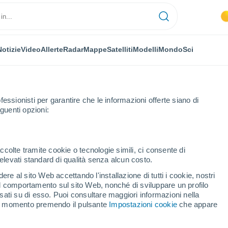
Notizie
Video
Allerte
Radar
Mappe
Satelliti
Modelli
Mondo
Sci
OMIA
PIANTE
TEMPO LIBERO
fessionisti per garantire che le informazioni offerte siano di
guenti opzioni:
ccolte tramite cookie o tecnologie simili, ci consente di
n elevati standard di qualità senza alcun costo.
no le pietre della fame, testimoni di catastrofi
re al sito Web accettando l'installazione di tutti i cookie, nostri
 il comportamento sul sito Web, nonché di sviluppare un profilo
asati su di esso. Puoi consultare maggiori informazioni nella
orano le pietre della
si momento premendo il pulsante
Impostazioni cookie
che appare
strofi