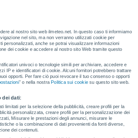
cano inondazioni, e siccità significative a
ono documentati con iscrizioni come le pietre
entrale.
edere al nostro sito web ilmeteo.net. In questo caso ti informiamo
avigazione nel sito, ma non verranno utilizzati cookie per
i personalizzati, anche se potrai visualizzare informazioni
azione dei cookie e accedere al nostro sito Web tramite questo
tificatori univoci o tecnologie simili per archiviare, accedere e
zzi IP e identificatori di cookie. Alcuni fornitori potrebbero trattare
 puoi opporti. Per fare ciò puoi revocare il tuo consenso o opporti
ostazioni
" o nella nostra
Politica sui cookie
su questo sito web.
 dei dati:
 limitati per la selezione della pubblicità, creare profili per la
bblicità personalizzata, creare profili per la personalizzazione dei
izzati, Misurare le prestazioni degli annunci, misurare le
istiche o la combinazione di dati provenienti da fonti diverse,
ezione dei contenuti.