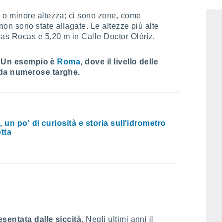
 seconda dei quartieri della città, lo
o minore altezza; ci sono zone, come
non sono state allagate. Le altezze più alte
as Rocas e 5,20 m in Calle Doctor Olóriz.
.
Un esempio è
Roma
, dove il livello delle
 da numerose targhe.
 un po' di curiosità e storia sull'idrometro
etta
esentata dalle siccità.
Negli ultimi anni il