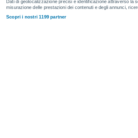
Dati di geolocalizzazione precisi e identificazione attraverso la s
misurazione delle prestazioni dei contenuti e degli annunci, ricer
Scopri i nostri 1199 partner
Pietra della fame con diverse iscrizioni scoperta su una 
della Repubblica Ceca, fotografata nel mese di agosto 20
José Miguel Viñas
Meteored Spagna
Le società umane hanno convissuto 
fondate le prime città.
Attività come i t
disponibilità di acqua per il consumo 
decisive per la prosperità di numerosi p
con i corsi d'acqua ha sempre mostr
incrementi di portata
, che provocano 