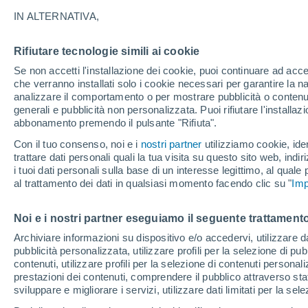
IN ALTERNATIVA,
I fiumi sono soggetti a piene, che provo
causa della siccità. Entrambi i fatti s
Rifiutare tecnologie simili ai cookie
della fame in alcuni fiumi dell'Europa c
Se non accetti l'installazione dei cookie, puoi continuare ad acc
che verranno installati solo i cookie necessari per garantire la n
analizzare il comportamento o per mostrare pubblicità o contenut
generali e pubblicità non personalizzata. Puoi rifiutare l'install
abbonamento premendo il pulsante "Rifiuta".
Con il tuo consenso, noi e i
nostri partner
utilizziamo cookie, iden
trattare dati personali quali la tua visita su questo sito web, indiri
i tuoi dati personali sulla base di un interesse legittimo, al quale
al trattamento dei dati in qualsiasi momento facendo clic su "
Imp
Noi e i nostri partner eseguiamo il seguente trattamento
Archiviare informazioni su dispositivo e/o accedervi, utilizzare dati
pubblicità personalizzata, utilizzare profili per la selezione di pu
contenuti, utilizzare profili per la selezione di contenuti personal
prestazioni dei contenuti, comprendere il pubblico attraverso stat
sviluppare e migliorare i servizi, utilizzare dati limitati per la sel