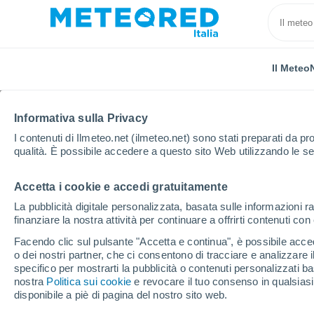
Il Meteo
TUTTE
ATTUALITÀ
SCIENZA
PREVISIONI
ASTRON
Informativa sulla Privacy
I contenuti di Ilmeteo.net (ilmeteo.net) sono stati preparati da pro
qualità. È possibile accedere a questo sito Web utilizzando le se
Accetta i cookie e accedi gratuitamente
La pubblicità digitale personalizzata, basata sulle informazioni ra
finanziare la nostra attività per continuare a offrirti contenuti co
Home
Notizie
Scienza
Dai fiumi d'Europa affiora
Facendo clic sul pulsante "Accetta e continua", è possibile accede
o dei nostri partner, che ci consentono di tracciare e analizzare
specifico per mostrarti la pubblicità o contenuti personalizzati b
Dai fiumi d'Europa affi
nostra
Politica sui cookie
e revocare il tuo consenso in qualsia
disponibile a piè di pagina del nostro sito web.
fame, testimoni di cata