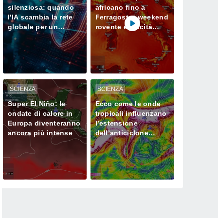
silenziosa: quando
africano fino a
l'IA scambia la rete
Ferragosto: weekend
globale per un
rovente e siccità
campo di prova
sempre più seria al
Nord
SCIENZA
SCIENZA
Super El Niño: le
Ecco come le onde
ondate di calore in
tropicali influenzano
Europa diventeranno
l’estensione
ancora più intense
dell’anticiclone
africano in Europa