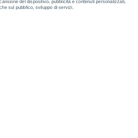
cansione del dispositivo, pubblicità e contenuti personalizzati,
che sul pubblico, sviluppo di servizi.
delle sponde del fiume Elba mentre attraversa Decin, nel nord
18. Autore: Bernd Gross. Fonte: Wikipedia.
27/08/2022 12:00
8 min
con i fiumi da quando sono state
rasporti o l'agricoltura, oltre alla
o per la produzione di energia, sono state
opoli, culture, civiltà..., ma
la convivenza
ato una seconda faccia: quella degli
straripamenti e alluvioni, e quella imposta