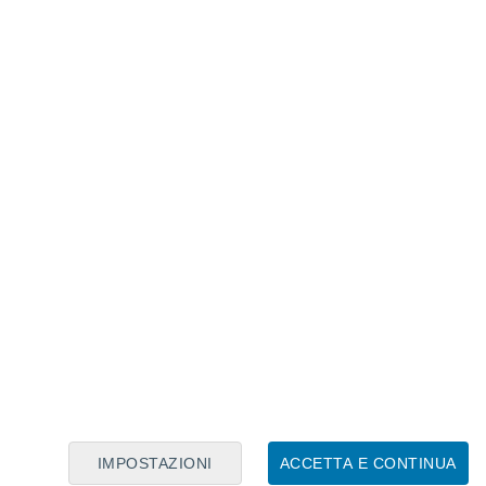
to dall'acqua durante le diverse inondazioni del fiume
i Dürnstein. Fonte: Wikipedia.
o tipo di iscrizioni, che di solito
trovano a diversi metri sopra il livello
in Spagna, non è difficile individuarne alcuni
IMPOSTAZIONI
ACCETTA E CONTINUA
unte dalle acque del fiume Turia durante la