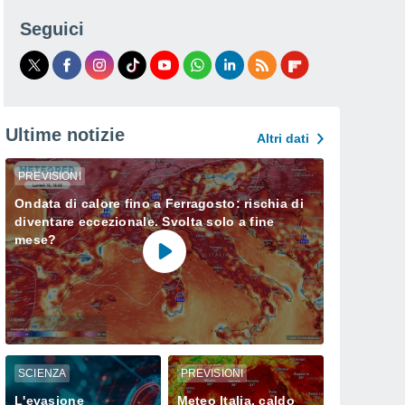
Seguici
Ultime notizie
Altri dati
PREVISIONI
Ondata di calore fino a Ferragosto: rischia di
diventare eccezionale. Svolta solo a fine
mese?
SCIENZA
PREVISIONI
L'evasione
Meteo Italia, caldo