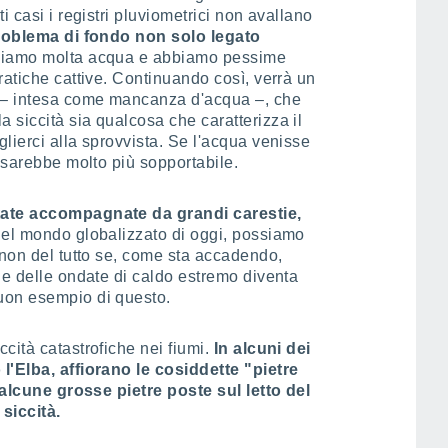
i casi i registri pluviometrici non avallano
problema di fondo non solo legato
iamo molta acqua e abbiamo pessime
ratiche cattive. Continuando così, verrà un
à – intesa come mancanza d'acqua –, che
siccità sia qualcosa che caratterizza il
lierci alla sprovvista. Se l'acqua venisse
à sarebbe molto più sopportabile.
tate accompagnate da grandi carestie,
el mondo globalizzato di oggi, possiamo
 non del tutto se, come sta accadendo,
 e delle ondate di caldo estremo diventa
uon esempio di questo.
cità catastrofiche nei fiumi.
In alcuni dei
l'Elba, affiorano le cosiddette "pietre
u alcune grosse pietre poste sul letto del
 siccità.