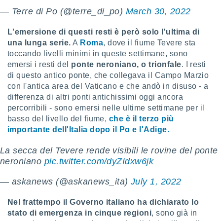
 e
— Terre di Po (@terre_di_po)
March 30, 2022
ati
 quali la
a su
L'emersione di questi resti è però solo l'ultima di
ito web,
una lunga serie.
A
Roma
, dove il fiume Tevere sta
IP e
toccando livelli minimi in queste settimane, sono
tori di
emersi i resti del
ponte neroniano, o trionfale
. I resti
Alcuni
di questo antico ponte, che collegava il Campo Marzio
con l'antica area del Vaticano e che andò in disuso - a
ro
 tuoi dati
differenza di altri ponti antichissimi oggi ancora
 sulla
percorribili - sono emersi nelle ultime settimane per il
un
basso del livello del fiume,
che è il terzo più
e
importante dell'Italia dopo il Po e l'Adige.
, al quale
rti. Per
La secca del Tevere rende visibili le rovine del ponte
puoi
neroniano
pic.twitter.com/dyZIdxw6jk
il tuo
o o
l
— askanews (@askanews_ita)
July 1, 2022
nto dei
ualsiasi
Nel frattempo il Governo italiano ha dichiarato lo
 facendo
stato di emergenza in cinque regioni
, sono già in