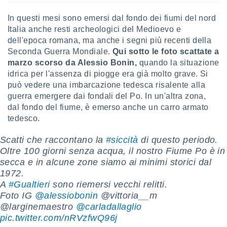
ioni
e
In questi mesi sono emersi dal fondo dei fiumi del nord
à non
Italia anche resti archeologici del Medioevo e
izzata.
utare
dell'epoca romana, ma anche i segni più recenti della
zione dei
Seconda Guerra Mondiale.
Qui sotto le foto scattate a
marzo scorso da Alessio Bonin,
quando la situazione
 al
idrica per l'assenza di piogge era già molto grave. Si
ito Web
può vedere una imbarcazione tedesca risalente alla
questo
guerra emergere dai fondali del Po. In un'altra zona,
ento
dal fondo del fiume, è emerso anche un carro armato
 il
tedesco.
Scatti che raccontano la
#siccità
di questo periodo.
o
Oltre 100 giorni senza acqua, il nostro Fiume Po è in
, noi e i
secca e in alcune zone siamo ai minimi storici dal
rtner
mo
1972.
A
#Gualtieri
sono riemersi vecchi relitti.
tori
Foto IG
@alessiobonin
@vittoria__m
o
@larginemaestro
@carladallaglio
e simili
pic.twitter.com/nRVzfwQ96j
viare,