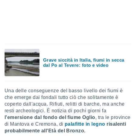
a", è
al sito
ettando
zione di
okie,
dei nostri
che ci
no di
 e
e il
Grave siccità in Italia, fiumi in secca
dal Po al Tevere: foto e video
amento
 Web,
i
re un
pecifico
Una delle conseguenze del basso livello dei fiumi è
arti la
che emerge dai fondali tutto ciò che solitamente è
à o
coperto dall'acqua. Rifiuti, relitti di barche, ma anche
i
resti archeologici. È notizia di pochi giorni fa
zzati
l'emersione dal fondo del fiume Oglio
, tra le province
 di esso.
sultare
di Mantova e Cremona, di
palafitte in legno
risalenti
probabilmente all'Età del Bronzo.
oni nella