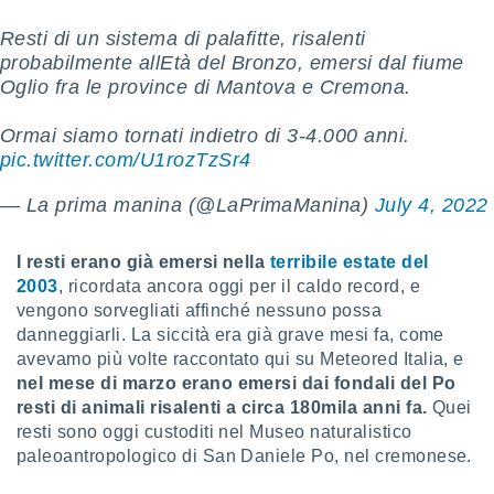
Resti di un sistema di palafitte, risalenti
sui cookie
e il tuo
probabilmente allEtà del Bronzo, emersi dal fiume
 in
Oglio fra le province di Mantova e Cremona.
o
Ormai siamo tornati indietro di 3-4.000 anni.
 il
pic.twitter.com/U1rozTzSr4
azioni
— La prima manina (@LaPrimaManina)
July 4, 2022
kie
re
le a piè
I resti erano già emersi nella
terribile estate del
 del
2003
, ricordata ancora oggi per il caldo record, e
to web.
vengono sorvegliati affinché nessuno possa
danneggiarli. La siccità era già grave mesi fa, come
ATIVA,
avevamo più volte raccontato qui su Meteored Italia, e
nel mese di marzo erano emersi dai fondali del Po
e
resti di animali risalenti a circa 180mila anni fa.
Quei
gie
resti sono oggi custoditi nel Museo naturalistico
i cookie
paleoantropologico di San Daniele Po, nel cremonese.
ccetti
zione dei