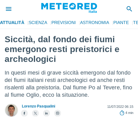
ATTUALITÀ
SCIENZA
PREVISIONI
ASTRONOMIA
PIANTE
T
tiva
rivacy
Siccità, dal fondo dei fiumi
ti di
emergono resti preistorici e
net
net)
archeologici
i
 da
In questi mesi di grave siccità emergono dal fondo
nisti per
 che le
dei fiumi italiani resti archeologici ed anche resti
ioni
risalenti alla preistoria. Dal fiume Po al Tevere, fino
iano di
al fiume Oglio, ecco la situazione.
È
Lorenzo Pasqualini
11/07/2022 06:15
 a
4 min
ito Web
do le
opzioni:
 i