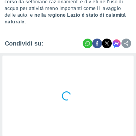
corso da settimane razionamenti e divieti nell'uso di
ioni
" o
acqua per attività meno importanti come il lavaggio
tra
delle auto, e
nella regione Lazio è stato di calamità
sui cookie
o sito
naturale.
nostri
Condividi su:
mo il
te
ento dei
re
ioni su
vo e/o
i,
 dati
er la
 della
à, creare
r la
à
izzata,