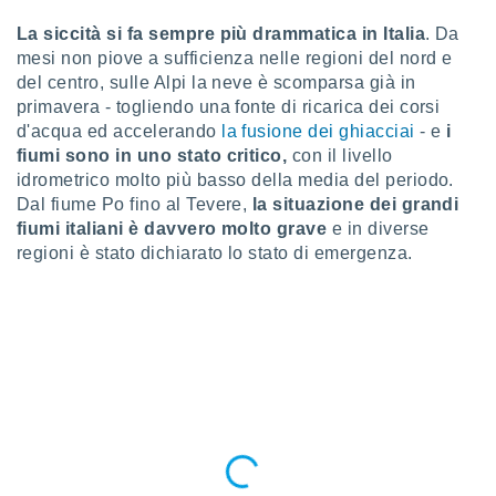
e
La siccità si fa sempre più drammatica in Italia
. Da
mesi non piove a sufficienza nelle regioni del nord e
amente
del centro, sulle Alpi la neve è scomparsa già in
cità
primavera - togliendo una fonte di ricarica dei corsi
d'acqua ed accelerando
la fusione dei ghiacciai
- e
i
izzata,
ACCETTA
ulle
fiumi sono in uno stato critico,
con il livello
E
ioni
idrometrico molto più basso della media del periodo.
CONTINUA
tramite
Dal fiume Po fino al Tevere,
la situazione dei grandi
fiumi italiani è davvero molto grave
e in diverse
e simili,
IMPOSTAZIONI
regioni è stato dichiarato lo stato di emergenza.
nte di
e la
tività per
re a
ontenuti
ti
 di
senza
sto.
clic sul
 "Accetta