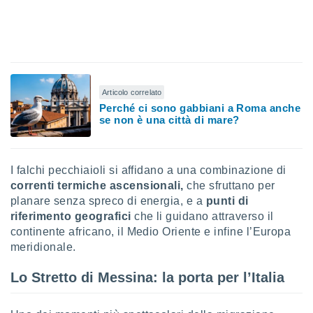
 e
ati
 quali la
a su
ito web,
IP e
tori di
Articolo correlato
Alcuni
Perché ci sono gabbiani a Roma anche
se non è una città di mare?
ro
 tuoi dati
 sulla
un
I falchi pecchiaioli si affidano a una combinazione di
e
correnti termiche ascensionali,
che sfruttano per
, al quale
planare senza spreco di energia, e a
punti di
rti. Per
puoi
riferimento geografici
che li guidano attraverso il
il tuo
continente africano, il Medio Oriente e infine l’Europa
o o
meridionale.
l
nto dei
Lo Stretto di Messina: la porta per l’Italia
ualsiasi
 facendo