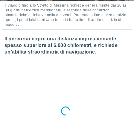
ioni
Il viaggio fino allo Stretto di Messina richiede generalmente dai 20 ai
e
30 giorni dall’Africa meridionale, a seconda delle condizioni
à non
atmosferiche e della velocità dei venti. Partendo a fine marzo o inizio
izzata.
aprile, i primi falchi arrivano in Italia tra la fine di aprile e l’inizio di
utare
maggio.
zione dei
Il percorso copre una distanza impressionante,
 al
spesso superiore ai 6.000 chilometri, e richiede
ito Web
un’abilità straordinaria di navigazione.
questo
ento
 il
o
, noi e i
rtner
mo
tori
o
e simili
viare,