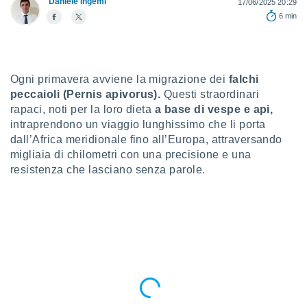
Daniele Ingemi
17/06/2025 20:29
a", è
6 min
al sito
ettando
zione di
okie,
Ogni primavera avviene la migrazione dei
falchi
dei nostri
peccaioli (Pernis apivorus).
Questi straordinari
che ci
no di
rapaci, noti per la loro dieta
a base di vespe e api,
 e
intraprendono un viaggio lunghissimo che li porta
e il
dall’Africa meridionale fino all’Europa, attraversando
amento
migliaia di chilometri con una precisione e una
 Web,
resistenza che lasciano senza parole.
i
re un
pecifico
arti la
à o
i
zzati
 di esso.
sultare
oni nella