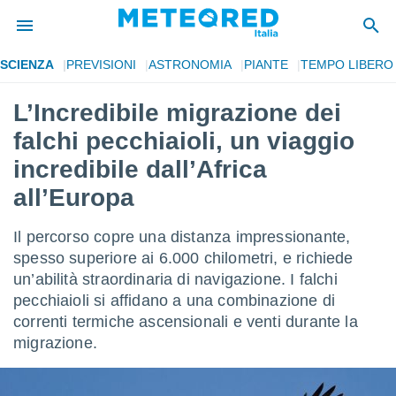
SCIENZA
PREVISIONI
ASTRONOMIA
PIANTE
TEMPO LIBERO
tiva
rivacy
L’Incredibile migrazione dei
ti di
falchi pecchiaioli, un viaggio
net
net)
incredibile dall’Africa
i
all’Europa
 da
nisti per
 che le
Il percorso copre una distanza impressionante,
ioni
spesso superiore ai 6.000 chilometri, e richiede
iano di
È
un’abilità straordinaria di navigazione. I falchi
pecchiaioli si affidano a una combinazione di
 a
correnti termiche ascensionali e venti durante la
ito Web
migrazione.
do le
opzioni:
 i