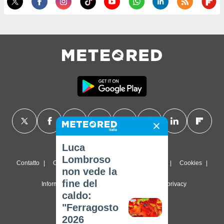
Luca
Lombroso
Contatto
Chi siamo
FAQ
Termini di utilizzo
Cookies
non vede la
fine del
Informativa sulla privacy
Impostazioni sulla privacy
caldo:
© 2026 Meteored. Tutti i diritti riservati
"Ferragosto
2026