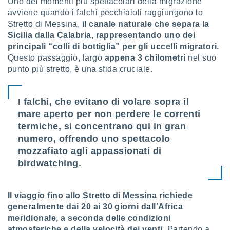
Uno dei momenti più spettacolari della migrazione
ioni
" o
avviene quando i falchi pecchiaioli raggiungono lo
tra
Stretto di Messina,
il canale naturale che separa la
sui cookie
Sicilia dalla Calabria, rappresentando uno dei
o sito
principali “colli di bottiglia” per gli uccelli migratori.
Questo passaggio, largo
appena 3 chilometri
nel suo
nostri
punto più stretto, è una sfida cruciale.
mo il
te
I falchi, che evitano di volare sopra il
ento dei
mare aperto per non perdere le correnti
termiche, si concentrano qui in gran
re
ioni su
numero, offrendo uno spettacolo
vo e/o
mozzafiato agli appassionati di
i,
birdwatching.
 dati
er la
 della
Il viaggio fino allo Stretto di Messina richiede
à, creare
r la
generalmente dai 20 ai 30 giorni dall’Africa
à
meridionale, a seconda delle condizioni
izzata,
atmosferiche e della velocità dei venti.
Partendo a