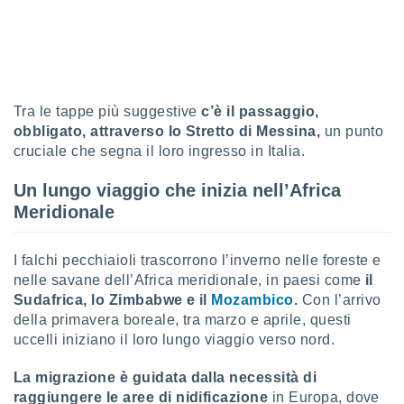
sui cookie
e il tuo
 in
o
Tra le tappe più suggestive
c’è il passaggio,
 il
obbligato, attraverso lo Stretto di Messina,
un punto
azioni
cruciale che segna il loro ingresso in Italia.
kie
re
Un lungo viaggio che inizia nell’Africa
le a piè
Meridionale
 del
to web.
I falchi pecchiaioli trascorrono l’inverno nelle foreste e
nelle savane dell’Africa meridionale, in paesi come
il
ATIVA,
Sudafrica, lo Zimbabwe e il
Mozambico
.
Con l’arrivo
della primavera boreale, tra marzo e aprile, questi
e
uccelli iniziano il loro lungo viaggio verso nord.
gie
i cookie
La migrazione è guidata dalla necessità di
ccetti
raggiungere le aree di nidificazione
in Europa, dove
zione dei