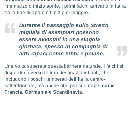
 profili
fine marzo o inizio aprile, i primi falchi arrivano in Italia
lezione
tra la fine di aprile e l’inizio di maggio.
cità
izzata,
Durante il passaggio sullo Stretto,
fili per
migliaia di esemplari possono
izzazione
essere avvistati in una singola
nuti,
giornata, spesso in compagnia di
 profili
altri rapaci come nibbi e poiane.
lezione
uti
zzati,
Una volta superata questa barriera naturale, i falchi si
 le
disperdono verso le loro destinazioni finali, che
ni degli
includono i boschi temperati dell’Italia centro-
 misurare
settentrionale, ma anche altri paesi europei
come
zioni dei
Francia, Germania e Scandinavia.
,
ere il
so
he o la
ione di
enienti
diverse,