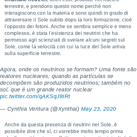
terrestre, e prendono questo nome perché non
i nostri
interagiscono con la materia e sono quindi in grado di
artner
attraversare il Sole subito dopo la loro formazione, cioè
l'opposto dei fotoni. Anche se sembra semplice e meno
complesso, è stata l'esistenza dei neutrini che ha
permesso agli scienziati di svelare alcuni segreti sul
Sole, come la velocità con cui la luce del Sole arriva
sulla superficie terrestre.
Agora, onde os neutrinos se formam? Uma fonte são
reatores nucleares; quando as partículas se
decompõem são produzidos neutrinos; também no
sol, que é um grande reator nuclear
pic.twitter.com/qAKSqJ8IRt
— Cynthia Ventura (@Xynthai)
May 23, 2020
Anche da questa presenza di neutrini nel Sole, è
possibile dire che sì, ci vorrebbe molto tempo prima