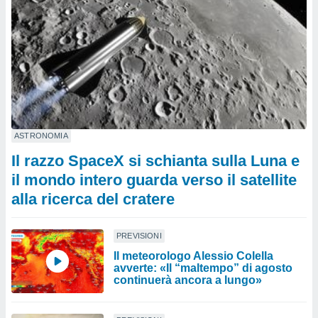
ASTRONOMIA
Il razzo SpaceX si schianta sulla Luna e
il mondo intero guarda verso il satellite
alla ricerca del cratere
PREVISIONI
Il meteorologo Alessio Colella
avverte: «Il “maltempo” di agosto
continuerà ancora a lungo»