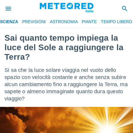
SCIENZA
PREVISIONI
ASTRONOMIA
PIANTE
TEMPO LIBERO
tiva
rivacy
Sai quanto tempo impiega la
ti di
luce del Sole a raggiungere la
net
net)
Terra?
i
 da
Si sa che la luce solare viaggia nel vuoto dello
nisti per
 che le
spazio con velocità costante e anche senza subire
ioni
alcun cambiamento fino a raggiungere la Terra, ma
iano di
sapete o almeno immaginate quanto dura questo
È
viaggio?
 a
ito Web
do le
opzioni:
 i