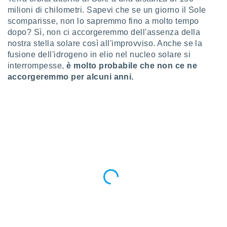
puoi
milioni di chilometri. Sapevi che se un giorno il Sole
re ad
scomparisse, non lo sapremmo fino a molto tempo
 al
dopo? Sì, non ci accorgeremmo dell'assenza della
ito web
nostra stella solare così all'improvviso. Anche se la
et. In
fusione dell'idrogeno in elio nel nucleo solare si
aso ti
mo che
interrompesse,
è molto probabile che non ce ne
installati
accorgeremmo per alcuni anni.
okie
i per
 la
one nel
 non
utilizzati
er
e il
amento o
rare
à o
i
zzati,
 potrai
are