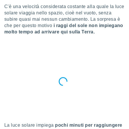
a", è
C'è una velocità considerata costante alla quale la luce
solare viaggia nello spazio, cioè nel vuoto, senza
al sito
ettando
subire quasi mai nessun cambiamento. La sorpresa è
zione di
che per questo motivo
i raggi del sole non impiegano
okie,
molto tempo ad arrivare qui sulla Terra.
dei nostri
che ci
no di
 e
e il
amento
 Web,
i
re un
pecifico
arti la
à o
i
zzati
 di esso.
sultare
La luce solare impiega
pochi minuti per raggiungere
oni nella