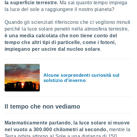
la superficie terrestre.
Ma sai quanto tempo impiega
la luce del sole a raggiungere il nostro pianeta?
sui cookie
e il tuo
 in
Quando gli scienziati riferiscono che ci vogliono minuti
perché la luce solare penetri nella atmosfera terrestre,
o
è una media calcolata che non tiene conto del
 il
tempo che altri tipi di particelle, come i fotoni,
impiegano per uscire dal nucleo solare
.
azioni
kie
re
le a piè
 del
Alcune sorprendenti curiosità sul
to web.
solstizio d'inverno
ATIVA,
Il tempo che non vediamo
e
gie
i cookie
Matematicamente parlando, la luce solare si muove
nel vuoto a 300.000 chilometri al secondo,
mentre la
ccetti
zione dei
Terra orbita attorno al Sole a una distanza di 150