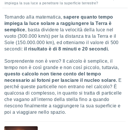
 e
impiega la sua luce a penetrare la superficie terrestre?
ati
 quali la
Tornando alla matematica,
sapere quanto tempo
a su
ito web,
impiega la luce solare a raggiungere la Terra è
IP e
semplice
, basta dividere la velocità della luce nel
tori di
vuoto (300.000 km/s) per la distanza tra la Terra e il
Alcuni
Sole (150.000.000 km), ed otteniamo il valore di 500
secondi:
il risultato è di 8 minuti e 20 secondi.
ro
 tuoi dati
Sorprendente non è vero? Il calcolo è semplice, il
 sulla
un
tempo non è così grande e non così piccolo, tuttavia,
e
questo calcolo non tiene conto del tempo
, al quale
necessario ai fotoni per lasciare il nucleo solare.
E
rti. Per
perché queste particelle non entrano nel calcolo? È
puoi
qualcosa di complesso, in quanto si tratta di particelle
il tuo
che vagano all'interno della stella fino a quando
o o
riescono finalmente a raggiungere la sua superficie e
l
nto dei
poi a viaggiare nello spazio.
ualsiasi
 facendo