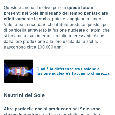
re e
Questo è anche il motivo per cui
questi fotoni
e i
presenti nel Sole impiegano del tempo per lasciare
tilizzare
effettivamente la stella
, poiché viaggiano a lungo.
ati per la
e dei
Vale la pena ricordare che il Sole produce questo tipo
.
di particella attraverso la fusione nucleare di atomi che
si trovano al suo interno. Un fatto interessante è che
dalla loro produzione alla loro uscita dalla stella,
izzazione
trascorrono circa 100.000 anni.
azione
o la
e del
vo,
Qual è la differenza tra fissione e
à e
fusione nucleare? Facciamo chiarezza
i
zzati,
one delle
ni dei
Neutrini del Sole
 e degli
 ricerche
ico,
Altre particelle che si producono nel Sole sono
di
chiamate neutrini
, anch'esse prodotte nel nucleo