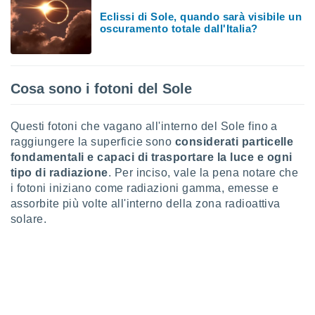
ioni
" o
Eclissi di Sole, quando sarà visibile un
tra
oscuramento totale dall'Italia?
sui cookie
o sito
Cosa sono i fotoni del Sole
nostri
mo il
Questi fotoni che vagano all'interno del Sole fino a
te
raggiungere la superficie sono
considerati particelle
ento dei
fondamentali e capaci di trasportare la luce e ogni
tipo di radiazione
. Per inciso, vale la pena notare che
re
i fotoni iniziano come radiazioni gamma, emesse e
ioni su
vo e/o
assorbite più volte all'interno della zona radioattiva
i,
solare.
 dati
er la
 della
à, creare
r la
à
izzata,