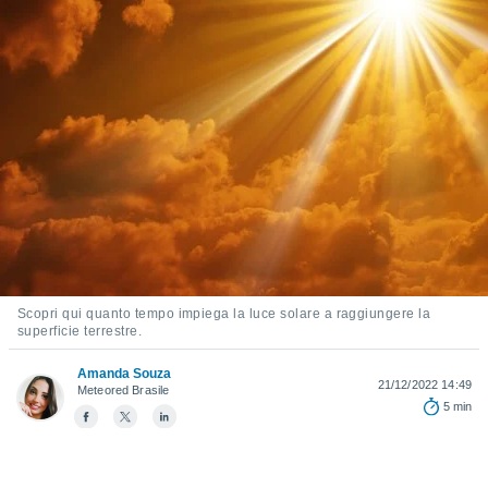
e
amente
cità
izzata,
ACCETTA
ulle
E
ioni
CONTINUA
tramite
e simili,
IMPOSTAZIONI
nte di
e la
tività per
Scopri qui quanto tempo impiega la luce solare a raggiungere la
re a
superficie terrestre.
ontenuti
ti
Amanda Souza
 di
21/12/2022 14:49
Meteored Brasile
senza
5 min
sto.
clic sul
 "Accetta