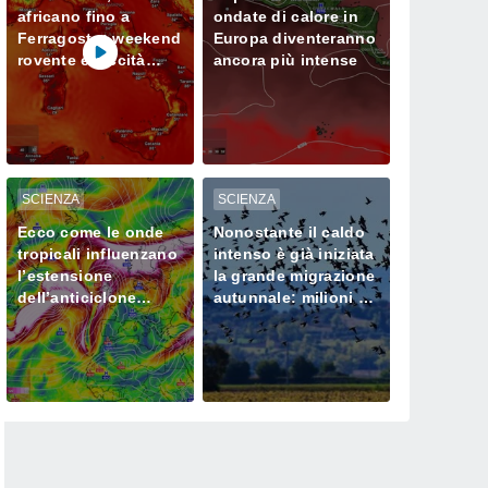
africano fino a
ondate di calore in
Ferragosto: weekend
Europa diventeranno
rovente e siccità
ancora più intense
sempre più seria al
Nord
SCIENZA
SCIENZA
Ecco come le onde
Nonostante il caldo
tropicali influenzano
intenso è già iniziata
l’estensione
la grande migrazione
dell’anticiclone
autunnale: milioni di
africano in Europa
uccelli verso l’Africa