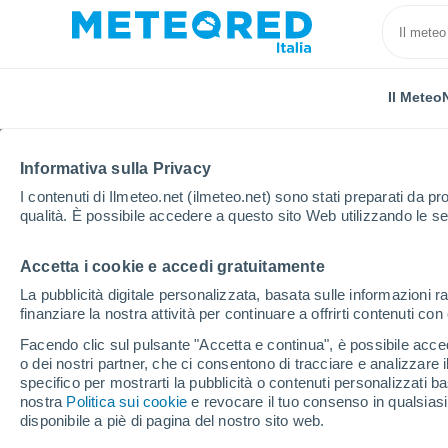
Il Meteo
TUTTE
ATTUALITÀ
SCIENZA
PREVISIONI
ASTRON
Informativa sulla Privacy
I contenuti di Ilmeteo.net (ilmeteo.net) sono stati preparati da pro
qualità. È possibile accedere a questo sito Web utilizzando le se
Accetta i cookie e accedi gratuitamente
La pubblicità digitale personalizzata, basata sulle informazioni ra
finanziare la nostra attività per continuare a offrirti contenuti co
Home
Notizie
Scienza
Potrebbe esserci un nono
Facendo clic sul pulsante "Accetta e continua", è possibile accede
o dei nostri partner, che ci consentono di tracciare e analizzare
specifico per mostrarti la pubblicità o contenuti personalizzati b
Potrebbe esserci un n
nostra
Politica sui cookie
e revocare il tuo consenso in qualsia
disponibile a piè di pagina del nostro sito web.
solare