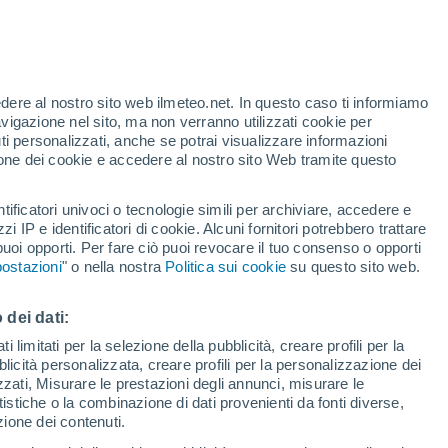
ndizi sull'esistenza di un nono pianeta del
ica che un pianeta delle dimensioni della
iù lontane del sistema solare, oltre l'orbita
edere al nostro sito web ilmeteo.net. In questo caso ti informiamo
avigazione nel sito, ma non verranno utilizzati cookie per
i personalizzati, anche se potrai visualizzare informazioni
azione dei cookie e accedere al nostro sito Web tramite questo
tificatori univoci o tecnologie simili per archiviare, accedere e
zzi IP e identificatori di cookie. Alcuni fornitori potrebbero trattare
 puoi opporti. Per fare ciò puoi revocare il tuo consenso o opporti
ostazioni
" o nella nostra
Politica sui cookie
su questo sito web.
 dei dati:
 limitati per la selezione della pubblicità, creare profili per la
bblicità personalizzata, creare profili per la personalizzazione dei
izzati, Misurare le prestazioni degli annunci, misurare le
istiche o la combinazione di dati provenienti da fonti diverse,
ezione dei contenuti.