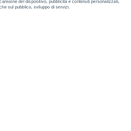
cansione del dispositivo, pubblicità e contenuti personalizzati,
che sul pubblico, sviluppo di servizi.
a Terra o di Marte si trova oltre Nettuno, negli angoli più remoti
13/11/2021 17:34
4 min
dal club
dei pianeti perché troppo piccolo,
tema solare:
Mercurio, Venere, Terra,
tuno
. Tuttavia, ci sono sempre più prove
to nelle regioni più inospitali del sistema
ienziati stanno cercando di capire come sono