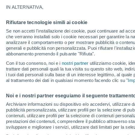
IN ALTERNATIVA,
Sempre più scienziati stanno trovando i
sistema solare. Uno studio recente ind
Rifiutare tecnologie simili ai cookie
Terra o di Marte si trova nelle regioni p
Se non accetti l'installazione dei cookie, puoi continuare ad acc
di Nettuno.
che verranno installati solo i cookie necessari per garantire la n
analizzare il comportamento o per mostrare pubblicità o contenut
generali e pubblicità non personalizzata. Puoi rifiutare l'install
abbonamento premendo il pulsante "Rifiuta".
Con il tuo consenso, noi e i
nostri partner
utilizziamo cookie, iden
trattare dati personali quali la tua visita su questo sito web, indiri
i tuoi dati personali sulla base di un interesse legittimo, al quale
al trattamento dei dati in qualsiasi momento facendo clic su "
Imp
Noi e i nostri partner eseguiamo il seguente trattamento
Archiviare informazioni su dispositivo e/o accedervi, utilizzare dati
pubblicità personalizzata, utilizzare profili per la selezione di pu
contenuti, utilizzare profili per la selezione di contenuti personal
prestazioni dei contenuti, comprendere il pubblico attraverso stat
sviluppare e migliorare i servizi, utilizzare dati limitati per la sel