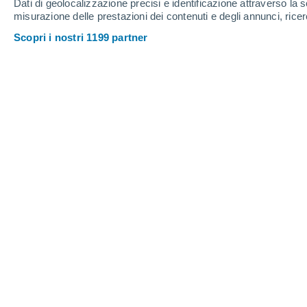
Dati di geolocalizzazione precisi e identificazione attraverso la s
misurazione delle prestazioni dei contenuti e degli annunci, ricer
Scopri i nostri 1199 partner
Gli studi suggeriscono che un pianeta delle dimensioni dell
del sistema solare.
Matheus Manente
Meteored Brasile
Da quando Plutone è stato espulso 
ci sono otto pianeti conosciuti nel sis
Marte, Giove, Saturno, Urano e Net
dell'esistenza di un nono pianeta, situa
solare. Negli studi più recenti, gli sc