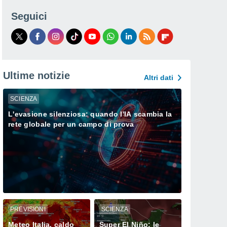
Seguici
Ultime notizie
Altri dati
SCIENZA
L'evasione silenziosa: quando l'IA scambia la
rete globale per un campo di prova
PREVISIONI
SCIENZA
Meteo Italia, caldo
Super El Niño: le