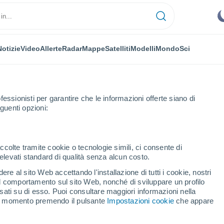
Notizie
Video
Allerte
Radar
Mappe
Satelliti
Modelli
Mondo
Sci
OMIA
PIANTE
TEMPO LIBERO
fessionisti per garantire che le informazioni offerte siano di
guenti opzioni:
ccolte tramite cookie o tecnologie simili, ci consente di
n elevati standard di qualità senza alcun costo.
 pianeta nel sistema solare
re al sito Web accettando l'installazione di tutti i cookie, nostri
 il comportamento sul sito Web, nonché di sviluppare un profilo
asati su di esso. Puoi consultare maggiori informazioni nella
ono pianeta nel sistema
si momento premendo il pulsante
Impostazioni cookie
che appare