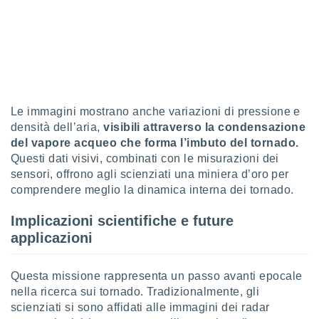
 profili
lezione
cità
izzata,
fili per
izzazione
nuti,
Le immagini mostrano anche variazioni di pressione e
 profili
densità dell’aria,
visibili attraverso la condensazione
lezione
uti
del vapore acqueo che forma l’imbuto del tornado.
zzati,
Questi dati visivi, combinati con le misurazioni dei
 le
sensori, offrono agli scienziati una miniera d’oro per
ni degli
comprendere meglio la dinamica interna dei tornado.
 misurare
zioni dei
Implicazioni scientifiche e future
,
applicazioni
ere il
so
Questa missione rappresenta un passo avanti epocale
he o la
ione di
nella ricerca sui tornado. Tradizionalmente, gli
enienti
scienziati si sono affidati alle immagini dei radar
diverse,