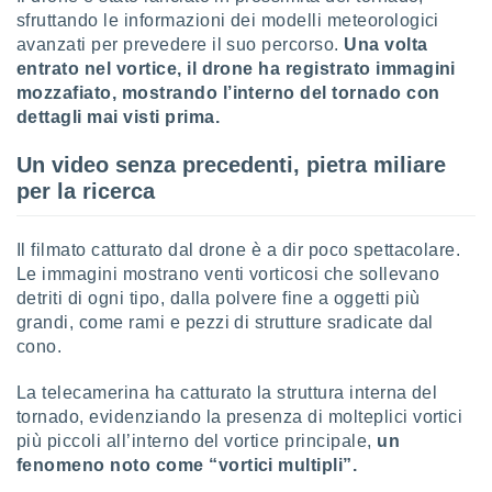
 e
sfruttando le informazioni dei modelli meteorologici
ati
avanzati per prevedere il suo percorso.
Una volta
 quali la
a su
entrato nel vortice, il drone ha registrato immagini
ito web,
mozzafiato, mostrando l’interno del tornado con
IP e
dettagli mai visti prima.
tori di
Alcuni
Un video senza precedenti, pietra miliare
per la ricerca
ro
 tuoi dati
 sulla
Il filmato catturato dal drone è a dir poco spettacolare.
un
Le immagini mostrano venti vorticosi che sollevano
e
, al quale
detriti di ogni tipo, dalla polvere fine a oggetti più
rti. Per
grandi, come rami e pezzi di strutture sradicate dal
puoi
cono.
il tuo
o o
La telecamerina ha catturato la struttura interna del
l
tornado, evidenziando la presenza di molteplici vortici
nto dei
più piccoli all’interno del vortice principale,
un
ualsiasi
 facendo
fenomeno noto come “vortici multipli”.