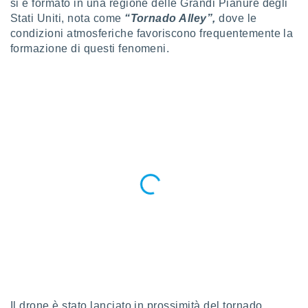
ioni
si è formato in una regione delle Grandi Pianure degli
e
Stati Uniti, nota come
“Tornado Alley”,
dove le
à non
condizioni atmosferiche favoriscono frequentemente la
izzata.
formazione di questi fenomeni.
utare
zione dei
 al
ito Web
questo
ento
 il
o
, noi e i
rtner
mo
tori
o
e simili
viare,
Il drone è stato lanciato in prossimità del tornado,