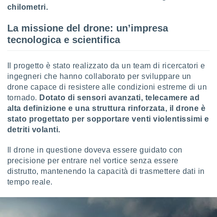
chilometri.
sui cookie
e il tuo
La missione del drone: un’impresa
 in
tecnologica e scientifica
o
 il
Il progetto è stato realizzato da un team di ricercatori e
ingegneri che hanno collaborato per sviluppare un
azioni
drone capace di resistere alle condizioni estreme di un
kie
tornado.
Dotato di sensori avanzati, telecamere ad
re
alta definizione e una struttura rinforzata, il drone è
le a piè
 del
stato progettato per sopportare venti violentissimi e
to web.
detriti volanti.
Il drone in questione doveva essere guidato con
ATIVA,
precisione per entrare nel vortice senza essere
distrutto, mantenendo la capacità di trasmettere dati in
e
tempo reale.
gie
i cookie
ccetti
zione dei