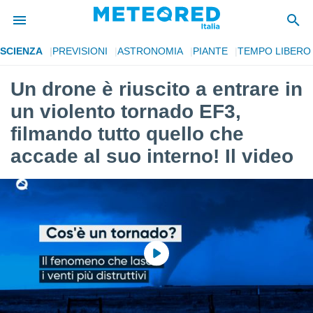
SCIENZA
PREVISIONI
ASTRONOMIA
PIANTE
TEMPO LIBERO
tiva
rivacy
Un drone è riuscito a entrare in
ti di
un violento tornado EF3,
net
net)
filmando tutto quello che
i
accade al suo interno! Il video
 da
nisti per
 che le
ioni
iano di
È
 a
ito Web
do le
opzioni:
 i