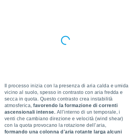
a", è
al sito
ettando
zione di
okie,
dei nostri
che ci
no di
 e
e il
amento
 Web,
i
re un
Il processo inizia con la presenza di aria calda e umida
pecifico
vicino al suolo, spesso in contrasto con aria fredda e
arti la
à o
secca in quota. Questo contrasto crea instabilità
i
atmosferica,
favorendo la formazione di correnti
zzati
ascensionali intense.
All’interno di un temporale, i
 di esso.
venti che cambiano direzione e velocità (wind shear)
sultare
con la quota provocano la rotazione dell’aria,
formando una colonna d’aria rotante larga alcuni
oni nella