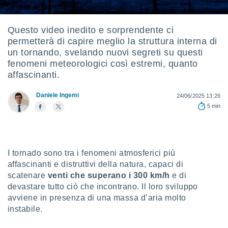
e
amente
Questo video inedito e sorprendente ci
permetterà di capire meglio la struttura interna di
cità
un tornando, svelando nuovi segreti su questi
izzata,
fenomeni meteorologici così estremi, quanto
ACCETTA
ulle
affascinanti.
E
ioni
CONTINUA
tramite
Daniele Ingemi
24/06/2025 13:26
5 min
e simili,
IMPOSTAZIONI
nte di
e la
tività per
re a
I tornado sono tra i fenomeni atmosferici più
ontenuti
affascinanti e distruttivi della natura, capaci di
ti
scatenare
venti che superano i 300 km/h
e di
 di
devastare tutto ciò che incontrano. Il loro sviluppo
senza
sto.
avviene in presenza di una massa d’aria molto
instabile.
clic sul
 "Accetta