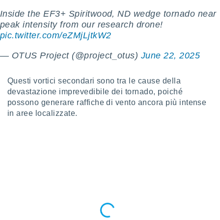
ioni
" o
Inside the EF3+ Spiritwood, ND wedge tornado near
tra
peak intensity from our research drone!
sui cookie
o sito
pic.twitter.com/eZMjLjtkW2
— OTUS Project (@project_otus)
June 22, 2025
nostri
Questi vortici secondari sono tra le cause della
mo il
te
devastazione imprevedibile dei tornado, poiché
ento dei
possono generare raffiche di vento ancora più intense
in aree localizzate.
re
ioni su
vo e/o
i,
 dati
er la
 della
à, creare
r la
à
izzata,