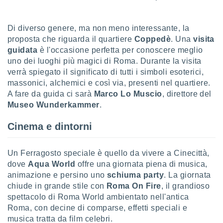
 e
ati
 quali la
Di diverso genere, ma non meno interessante, la
a su
proposta che riguarda il quartiere
Coppedè
. Una
visita
ito web,
IP e
guidata
è l'occasione perfetta per conoscere meglio
tori di
uno dei luoghi più magici di Roma. Durante la visita
Alcuni
verrà spiegato il significato di tutti i simboli esoterici,
massonici, alchemici e così via, presenti nel quartiere.
ro
A fare da guida ci sarà
Marco Lo Muscio
, direttore del
 tuoi dati
Museo Wunderkammer
.
 sulla
un
e
Cinema e dintorni
, al quale
rti. Per
Un Ferragosto speciale è quello da vivere a Cinecittà,
puoi
il tuo
dove
Aqua World
offre una giornata piena di musica,
o o
animazione e persino uno
schiuma party
. La giornata
l
chiude in grande stile con
Roma On Fire
, il grandioso
nto dei
spettacolo di Roma World ambientato nell'antica
ualsiasi
Roma, con decine di comparse, effetti speciali e
 facendo
musica tratta da film celebri.