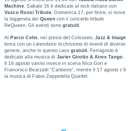
puoi
Machine
. Sabato 16 è dedicato al rock italiano con
re ad
Vasco Rossi Tribute
. Domenica 17, per finire, si rivive
 al
la leggenda dei
Queen
con il concerto tributo
ito web
ReQueen. Gli eventi sono
gratuiti
.
et. In
aso ti
mo che
Al
Parco Celio
, nei pressi del Colosseo,
Jazz & Image
installati
torna con un calendario ricchissimo di eventi di diverso
okie
genere, anche in questo caso
gratuiti
. Ferragosto è
i per
dedicato alla musica di
Javier Girotto & Aires Tango
.
 la
Il 16 agosto vanno invece in scena Nico Gori e
one nel
Francesco Bearzatti "Cartoons", mentre il 17 agosto c'è
 non
la musica di Fabio Zeppetella Quartet.
utilizzati
er
e il
amento o
rare
à o
i
zzati,
 potrai
are