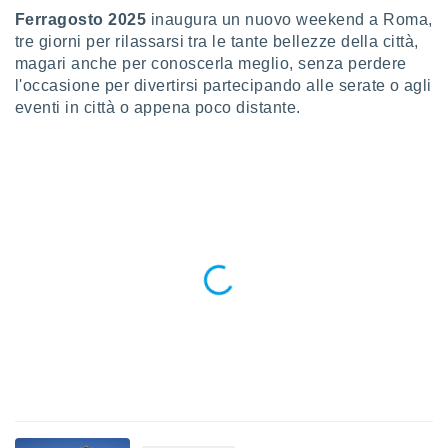
a", è
Ferragosto 2025
inaugura un nuovo weekend a Roma,
tre giorni per rilassarsi tra le tante bellezze della città,
al sito
magari anche per conoscerla meglio, senza perdere
ettando
zione di
l'occasione per divertirsi partecipando alle serate o agli
okie,
eventi in città o appena poco distante.
dei nostri
che ci
no di
 e
e il
amento
 Web,
i
re un
pecifico
arti la
à o
i
zzati
 di esso.
sultare
oni nella