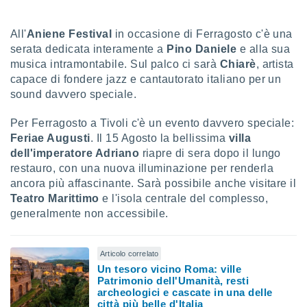
i nostri
All'
Aniene Festival
in occasione di Ferragosto c'è una
artner
serata dedicata interamente a
Pino Daniele
e alla sua
musica intramontabile. Sul palco ci sarà
Chiarè
, artista
capace di fondere jazz e cantautorato italiano per un
sound davvero speciale.
Per Ferragosto a Tivoli c'è un evento davvero speciale:
Feriae Augusti
. Il 15 Agosto la bellissima
villa
dell'imperatore Adriano
riapre di sera dopo il lungo
restauro, con una nuova illuminazione per renderla
ancora più affascinante. Sarà possibile anche visitare il
Teatro Marittimo
e l'isola centrale del complesso,
generalmente non accessibile.
Articolo correlato
Un tesoro vicino Roma: ville
Patrimonio dell'Umanità, resti
archeologici e cascate in una delle
città più belle d'Italia