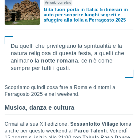
Articolo correlato
Gita fuori porta in Italia: 5 itinerari in
sui cookie
auto per scoprire luoghi segreti e
e il tuo
sfuggire alla folla a Ferragosto 2025
 in
o
 il
Da quelli che privilegiano la spiritualità e la
azioni
natura religiosa di questa festa, a quelli che
kie
animano la
notte romana
, ce n'è come
re
sempre per tutti i gusti.
le a piè
 del
to web.
Scopriamo quindi cosa fare a Roma e dintorni a
Ferragosto 2025 e nel weekend.
ATIVA,
Musica, danza e cultura
e
gie
i cookie
Ormai alla sua XII edizione,
Sessantotto Village
torna
ccetti
anche per questo weekend al
Parco Talenti
. Venerdì
zione dei
15 agosto si inizia alle 21:00 con
Tabula Rasa Dance