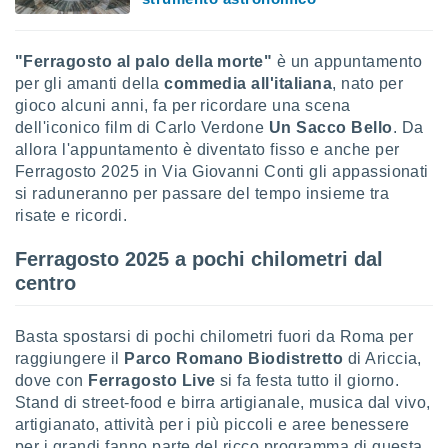
 profili
lezione
cità
"Ferragosto al palo della morte"
è un appuntamento
izzata,
per gli amanti della
commedia all'italiana
, nato per
fili per
gioco alcuni anni, fa per ricordare una scena
izzazione
dell'iconico film di Carlo Verdone
Un Sacco Bello
. Da
nuti,
allora l'appuntamento è diventato fisso e anche per
 profili
Ferragosto 2025 in Via Giovanni Conti gli appassionati
lezione
si raduneranno per passare del tempo insieme tra
uti
risate e ricordi.
zzati,
 le
Ferragosto 2025 a pochi chilometri dal
ni degli
 misurare
centro
zioni dei
,
ere il
Basta spostarsi di pochi chilometri fuori da Roma per
raggiungere il
Parco Romano Biodistretto
di Ariccia,
so
dove con
Ferragosto Live
si fa festa tutto il giorno.
he o la
Stand di street-food e birra artigianale, musica dal vivo,
ione di
artigianato, attività per i più piccoli e aree benessere
enienti
per i grandi fanno parte del ricco programma di questa
diverse,