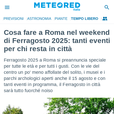
PREVISIONI
ASTRONOMIA
PIANTE
TEMPO LIBERO
tiva
rivacy
Cosa fare a Roma nel weekend
ti di
di Ferragosto 2025: tanti eventi
net
net)
per chi resta in città
i
 da
Ferragosto 2025 a Roma si preannuncia speciale
nisti per
 che le
per tutte le età e per tutti i gusti. Con le vie del
ioni
centro un po' meno affollate del solito, i musei e i
iano di
parchi archologici aperti anche il 15 agosto e con
È
tanti eventi in programma, il Ferragosto in città
 a
sarà tutto fuorché noiso
ito Web
do le
opzioni:
 i