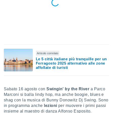
ioni
e
à non
izzata.
utare
zione dei
 al
ito Web
questo
ento
 il
Articolo correlato
Le 5 città italiane più tranquille per un
Ferragosto 2025 alternativo alle zone
affollate di turisti
o
, noi e i
rtner
mo
Sabato 16 agosto con
Swingin' by the River
a Parco
Marconi si balla lindy hop, ma anche boogie, blues e
tori
o
shag con la musica di Bunny Donowitz Dj Swing. Sono
e simili
in programma anche
lezioni
per muovere i primi passi
viare,
insieme al maestro di danza Alfonso Esposito.