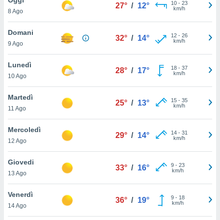
a", è
10
-
23
27°
/
12°
km/h
8 Ago
al sito
ettando
Domani
12
-
26
32°
/
14°
zione di
km/h
9 Ago
okie,
dei nostri
Lunedì
18
-
37
che ci
28°
/
17°
km/h
10 Ago
no di
 e
e il
Martedì
15
-
35
25°
/
13°
amento
km/h
11 Ago
 Web,
i
Mercoledì
14
-
31
re un
29°
/
14°
km/h
12 Ago
pecifico
arti la
Giovedi
à o
9
-
23
33°
/
16°
km/h
i
13 Ago
zzati
 di esso.
Venerdì
9
-
18
sultare
36°
/
19°
km/h
14 Ago
oni nella