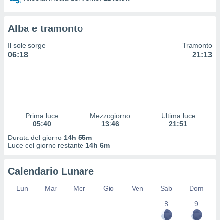
 profili
lezione
cità
Alba e tramonto
izzata,
fili per
Il sole sorge
Tramonto
06:18
21:13
izzazione
nuti,
 profili
lezione
uti
zzati,
Prima luce
Mezzogiorno
Ultima luce
 le
05:40
13:46
21:51
ni degli
 misurare
Durata del giorno
14h 55m
zioni dei
Luce del giorno restante
14h 6m
,
ere il
Calendario Lunare
so
Lun
Mar
Mer
Gio
Ven
Sab
Dom
he o la
ione di
8
9
enienti
diverse,