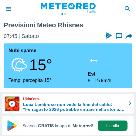
Previsioni Meteo Rhisnes
tiva
rivacy
07:45
Sabato
...
ti di
net
Nubi sparse
net)
15°
i
 da
nisti per
Est
 che le
Temp. percepita 15°
8
15 km/h
ioni
iano di
È
Ultim'ora.
Luca Lombroso non vede la fine del caldo:
 a
"Ferragosto 2026 potrebbe entrare nella storia.
ito Web
Ecco perché."
do le
opzioni:
Scarica
GRATIS
la app di
Meteored!
Installa
 i