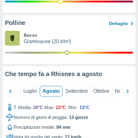
ioni
" o
tra
sui cookie
o sito
Polline
Dettaglio
Basso
nostri
Graminacee (20 #/m³)
mo il
te
ento dei
Che tempo fa a Rhisnes a
agosto
re
ioni su
vo e/o
Giugno
Luglio
Agosto
Settembre
Ottobre
Novembre
i,
 dati
er la
T. Media:
18°C
Max:
22°C
Min:
13°C
 della
Numero di giorni di pioggia:
13
giorni
à, creare
r la
Precipitazioni medie:
84 mm
à
izzata,
Velocità media del vento:
12 km/h