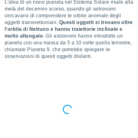
L'idea di un nono pianeta nel Sistema Solare risale alla
a", è
metà del decennio scorso, quando gli astronomi
al sito
cercavano di comprendere le orbite anomale degli
ettando
oggetti transnettuniani.
Questi oggetti si trovano oltre
zione di
l'orbita di Nettuno e hanno traiettorie inclinate e
okie,
molto allungate.
Gli astronomi hanno introdotto un
dei nostri
pianeta con una massa da 5 a 10 volte quella terrestre,
che ci
no di
chiamato Pianeta 9, che potrebbe spiegare le
 e
osservazioni di questi oggetti distanti.
e il
amento
 Web,
i
re un
pecifico
arti la
à o
i
zzati
 di esso.
sultare
oni nella