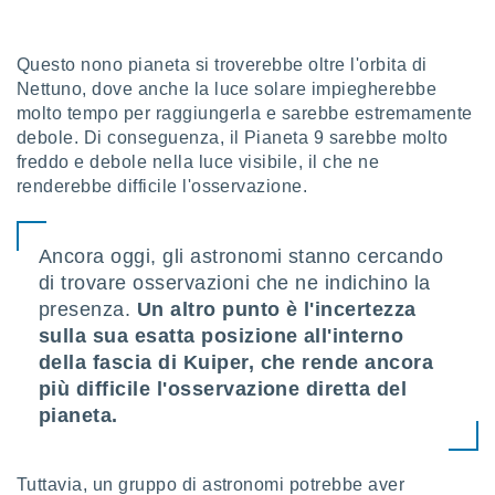
sui cookie
e il tuo
Questo nono pianeta si troverebbe oltre l'orbita di
 in
Nettuno, dove anche la luce solare impiegherebbe
molto tempo per raggiungerla e sarebbe estremamente
o
debole. Di conseguenza, il Pianeta 9 sarebbe molto
 il
freddo e debole nella luce visibile, il che ne
azioni
renderebbe difficile l'osservazione.
kie
re
le a piè
Ancora oggi, gli astronomi stanno cercando
 del
di trovare osservazioni che ne indichino la
to web.
presenza.
Un altro punto è l'incertezza
sulla sua esatta posizione all'interno
ATIVA,
della fascia di Kuiper, che rende ancora
più difficile l'osservazione diretta del
e
pianeta.
gie
i cookie
ccetti
Tuttavia, un gruppo di astronomi potrebbe aver
zione dei