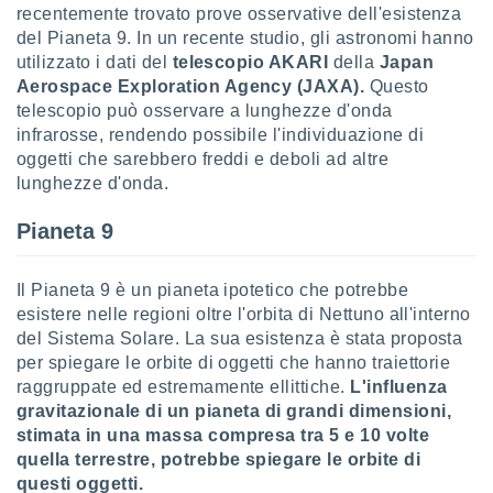
recentemente trovato prove osservative dell'esistenza
puoi
re ad
del Pianeta 9. In un recente studio, gli astronomi hanno
 al
utilizzato i dati del
telescopio AKARI
della
Japan
ito web
Aerospace Exploration Agency (JAXA).
Questo
et. In
telescopio può osservare a lunghezze d'onda
aso ti
infrarosse, rendendo possibile l'individuazione di
mo che
oggetti che sarebbero freddi e deboli ad altre
installati
okie
lunghezze d'onda.
i per
 la
Pianeta 9
one nel
 non
utilizzati
Il Pianeta 9 è un pianeta ipotetico che potrebbe
er
esistere nelle regioni oltre l'orbita di Nettuno all'interno
e il
del Sistema Solare. La sua esistenza è stata proposta
amento o
per spiegare le orbite di oggetti che hanno traiettorie
rare
raggruppate ed estremamente ellittiche.
L'influenza
à o
gravitazionale di un pianeta di grandi dimensioni,
i
zzati,
stimata in una massa compresa tra 5 e 10 volte
 potrai
quella terrestre, potrebbe spiegare le orbite di
are
questi oggetti.