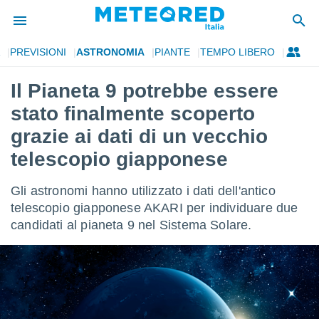
PREVISIONI
ASTRONOMIA
PIANTE
TEMPO LIBERO
tiva
rivacy
Il Pianeta 9 potrebbe essere
ti di
stato finalmente scoperto
net
net)
grazie ai dati di un vecchio
i
telescopio giapponese
 da
nisti per
 che le
Gli astronomi hanno utilizzato i dati dell'antico
ioni
telescopio giapponese AKARI per individuare due
iano di
È
candidati al pianeta 9 nel Sistema Solare.
 a
ito Web
do le
opzioni:
 i