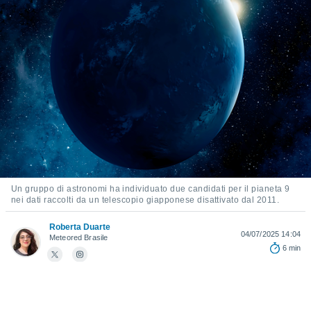
e
amente
cità
izzata,
ACCETTA
ulle
E
ioni
CONTINUA
tramite
e simili,
IMPOSTAZIONI
nte di
e la
tività per
Un gruppo di astronomi ha individuato due candidati per il pianeta 9
nei dati raccolti da un telescopio giapponese disattivato dal 2011.
re a
ontenuti
Roberta Duarte
ti
04/07/2025 14:04
Meteored Brasile
 di
6 min
senza
sto.
clic sul
 "Accetta