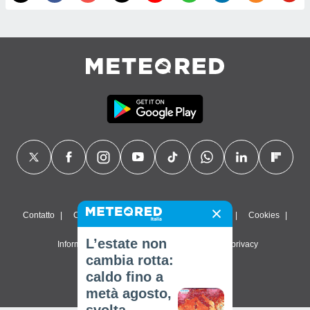
Contatto
Chi siamo
FAQ
Termini di utilizzo
Cookies
L’estate non
Informativa sulla privacy
Impostazioni sulla privacy
cambia rotta:
© 2026 Meteored. Tutti i diritti riservati
caldo fino a
metà agosto,