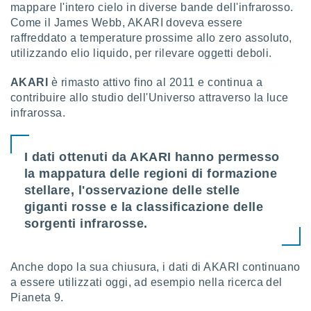
mappare l'intero cielo in diverse bande dell'infrarosso.
ioni
" o
tra
Come il James Webb, AKARI doveva essere
sui cookie
raffreddato a temperature prossime allo zero assoluto,
o sito
utilizzando elio liquido, per rilevare oggetti deboli.
AKARI
è rimasto attivo fino al 2011 e continua a
nostri
contribuire allo studio dell'Universo attraverso la luce
infrarossa.
mo il
te
ento dei
I dati ottenuti da AKARI hanno permesso
la mappatura delle regioni di formazione
re
ioni su
stellare, l'osservazione delle stelle
vo e/o
giganti rosse e la classificazione delle
i,
sorgenti infrarosse.
 dati
er la
 della
à, creare
Anche dopo la sua chiusura, i dati di AKARI continuano
r la
a essere utilizzati oggi, ad esempio nella ricerca del
à
Pianeta 9.
izzata,