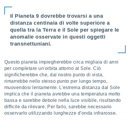
ioni
e
à non
Il Pianeta 9 dovrebbe trovarsi a una
izzata.
distanza centinaia di volte superiore a
utare
zione dei
quella tra la Terra e il Sole per spiegare le
anomalie osservate in questi oggetti
 al
transnettuniani.
ito Web
questo
ento
 il
Questo pianeta impiegherebbe circa migliaia di anni
per completare un'orbita attorno al Sole. Ciò
significherebbe che, dal nostro punto di vista,
rimarrebbe nello stesso punto per lungo tempo,
o
, noi e i
muovendosi lentamente. L'estrema distanza dal Sole
rtner
implica che il pianeta avrebbe una temperatura molto
mo
bassa e sarebbe debole nella luce visibile, risultando
difficile da rilevare. Per farlo, sarebbe necessario
tori
osservarlo utilizzando lunghezze d'onda infrarosse.
o
e simili
viare,