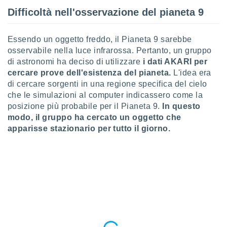
 profili
Difficoltà nell'osservazione del pianeta 9
lezione
cità
izzata,
Essendo un oggetto freddo, il Pianeta 9 sarebbe
fili per
osservabile nella luce infrarossa. Pertanto, un gruppo
di astronomi ha deciso di utilizzare
i dati AKARI per
izzazione
nuti,
cercare prove dell'esistenza del pianeta.
L'idea era
 profili
di cercare sorgenti in una regione specifica del cielo
lezione
che le simulazioni al computer indicassero come la
uti
posizione più probabile per il Pianeta 9.
In questo
zzati,
modo, il gruppo ha cercato un oggetto che
 le
apparisse stazionario per tutto il giorno.
ni degli
 misurare
zioni dei
,
ere il
so
he o la
ione di
enienti
diverse,