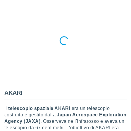
 e
ati
 quali la
a su
ito web,
IP e
tori di
Alcuni
ro
 tuoi dati
 sulla
un
e
, al quale
rti. Per
puoi
AKARI
il tuo
o o
l
Il
telescopio spaziale AKARI
era un telescopio
nto dei
costruito e gestito dalla
Japan Aerospace Exploration
ualsiasi
Agency (JAXA).
Osservava nell'infrarosso e aveva un
 facendo
telescopio da 67 centimetri. L'obiettivo di AKARI era