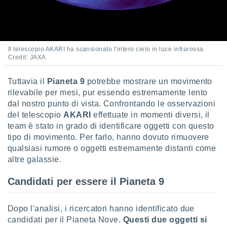
i nostri
artner
Il telescopio AKARI ha scansionato l'intero cielo in luce infrarossa.
Credit: JAXA
Tuttavia il
Pianeta 9
potrebbe mostrare un movimento
rilevabile per mesi, pur essendo estremamente lento
dal nostro punto di vista. Confrontando le osservazioni
del telescopio
AKARI
effettuate in momenti diversi, il
team è stato in grado di identificare oggetti con questo
tipo di movimento. Per farlo, hanno dovuto rimuovere
qualsiasi rumore o oggetti estremamente distanti come
altre galassie.
Candidati per essere il Pianeta 9
Dopo l'analisi, i ricercatori hanno identificato due
candidati per il Pianeta Nove.
Questi due oggetti si