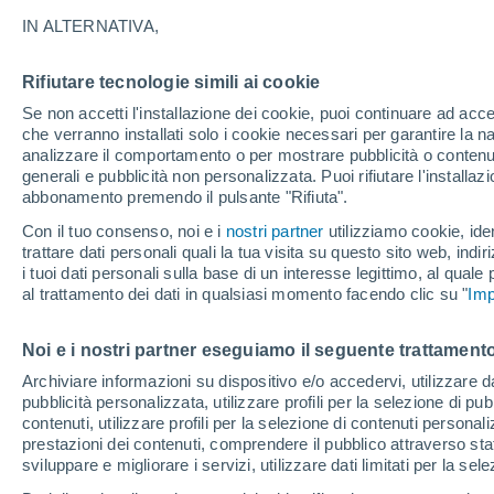
del tutto"
IN ALTERNATIVA,
Una nuova teoria propone che la gravità
Rifiutare tecnologie simili ai cookie
un campo scalare che definisce la stru
Se non accetti l'installazione dei cookie, puoi continuare ad acc
che verranno installati solo i cookie necessari per garantire la n
collegamento tra la meccanica quantisti
analizzare il comportamento o per mostrare pubblicità o contenut
generali e pubblicità non personalizzata. Puoi rifiutare l'install
abbonamento premendo il pulsante "Rifiuta".
Con il tuo consenso, noi e i
nostri partner
utilizziamo cookie, iden
trattare dati personali quali la tua visita su questo sito web, indiri
i tuoi dati personali sulla base di un interesse legittimo, al quale
al trattamento dei dati in qualsiasi momento facendo clic su "
Imp
Noi e i nostri partner eseguiamo il seguente trattamento
Archiviare informazioni su dispositivo e/o accedervi, utilizzare dati
pubblicità personalizzata, utilizzare profili per la selezione di pu
contenuti, utilizzare profili per la selezione di contenuti personal
prestazioni dei contenuti, comprendere il pubblico attraverso stat
sviluppare e migliorare i servizi, utilizzare dati limitati per la sel