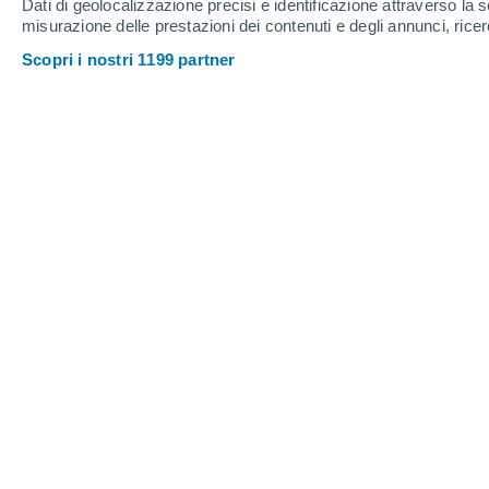
Dati di geolocalizzazione precisi e identificazione attraverso la s
misurazione delle prestazioni dei contenuti e degli annunci, ricer
Scopri i nostri 1199 partner
Tradizionalmente, la gravità è considerata una curvatura 
Università di Aalto.
Zeus Valtierra
Meteored Messico
La fisica moderna si basa su due pilastr
spiega come la gravità deformi lo spaz
descrive le particelle subatomiche e t
debole e forte.
Sebbene queste due te