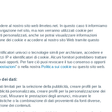
 non sia una curvatura, bensì l'effetto di
ttura dello spazio-tempo, fornendo così un
edere al nostro sito web ilmeteo.net. In questo caso ti informiamo
avigazione nel sito, ma non verranno utilizzati cookie per
ca e la relatività.
i personalizzati, anche se potrai visualizzare informazioni
azione dei cookie e accedere al nostro sito Web tramite questo
tificatori univoci o tecnologie simili per archiviare, accedere e
zzi IP e identificatori di cookie. Alcuni fornitori potrebbero trattare
 puoi opporti. Per fare ciò puoi revocare il tuo consenso o opporti
ostazioni
" o nella nostra
Politica sui cookie
su questo sito web.
 dei dati:
 limitati per la selezione della pubblicità, creare profili per la
bblicità personalizzata, creare profili per la personalizzazione dei
izzati, Misurare le prestazioni degli annunci, misurare le
istiche o la combinazione di dati provenienti da fonti diverse,
ezione dei contenuti.