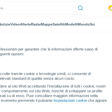
Notizie
Video
Allerte
Radar
Mappe
Satelliti
Modelli
Mondo
Sci
OMIA
PIANTE
TEMPO LIBERO
fessionisti per garantire che le informazioni offerte siano di
guenti opzioni:
ccolte tramite cookie o tecnologie simili, ci consente di
n elevati standard di qualità senza alcun costo.
mondo quantistico con una nuova ipotesi che potrebbe sovvertire la "teor
re al sito Web accettando l'installazione di tutti i cookie, nostri
 il comportamento sul sito Web, nonché di sviluppare un profilo
asati su di esso. Puoi consultare maggiori informazioni nella
mondo quantistico con una
si momento premendo il pulsante
Impostazioni cookie
che appare
ebbe sovvertire la "teoria