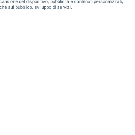
cansione del dispositivo, pubblicità e contenuti personalizzati,
che sul pubblico, sviluppo di servizi.
dello spaziotempo. Credito: Mikko Partanen e Jukka Tulkki /
21/06/2025 18:47
7 min
i. Da un lato, la relatività generale, che
iotempo; dall'altro, il Modello Standard, che
re forze fondamentali:
elettromagnetica,
orie funzionino efficacemente