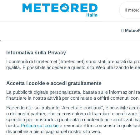
Il Meteo
TUTTE
ATTUALITÀ
SCIENZA
PREVISIONI
ASTRON
Informativa sulla Privacy
I contenuti di Ilmeteo.net (ilmeteo.net) sono stati preparati da pro
qualità. È possibile accedere a questo sito Web utilizzando le se
Accetta i cookie e accedi gratuitamente
La pubblicità digitale personalizzata, basata sulle informazioni ra
finanziare la nostra attività per continuare a offrirti contenuti co
Home
Notizie
Astronomia
La gravità entra nel 
Facendo clic sul pulsante "Accetta e continua", è possibile accede
o dei nostri partner, che ci consentono di tracciare e analizzare
specifico per mostrarti la pubblicità o contenuti personalizzati b
La gravità entra nel 
nostra
Politica sui cookie
e revocare il tuo consenso in qualsia
disponibile a piè di pagina del nostro sito web.
nuova ipotesi che potr