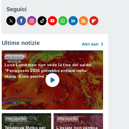
Seguici
Ultime notizie
Altri dati
PREVISIONI
Luca Lombroso non vede la fine del caldo:
"Ferragosto 2026 potrebbe entrare nella
storia. Ecco perché."
PREVISIONI
PREVISIONI
Tendenza Meteo per
L’estate non cambia