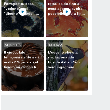
Ferragosto: cosa
rotta: caldo fino a
"vedono" e ci
metà agosto, svolta
"dicono" i modelli
possibile solo a fine
meteorologici
mese
ATTUALITÀ
SCIENZA
Il cioccolato
L’uccello che sta
termoresistente sarà
rivoluzionando i
realtà? Scienziati al
boschi italiani: un
lavoro su ciccolatini
vero ingegnere
che non si sciolgono
ecologico
neanche in estate