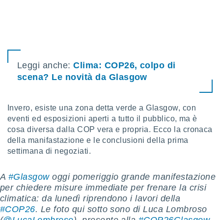
sui cookie
e il tuo
 in
o
 il
Leggi anche:
Clima: COP26, colpo di
scena? Le novità da Glasgow
azioni
kie
re
Invero, esiste una zona detta verde a Glasgow, con
le a piè
eventi ed esposizioni aperti a tutto il pubblico, ma è
 del
to web.
cosa diversa dalla COP vera e propria. Ecco la cronaca
della manifastazione e le conclusioni della prima
settimana di negoziati.
ATIVA,
A
#Glasgow
oggi pomeriggio grande manifestazione
e
gie
per chiedere misure immediate per frenare la crisi
i cookie
climatica: da lunedì riprendono i lavori della
ccetti
#COP26
. Le foto qui sotto sono di Luca Lombroso
zione dei