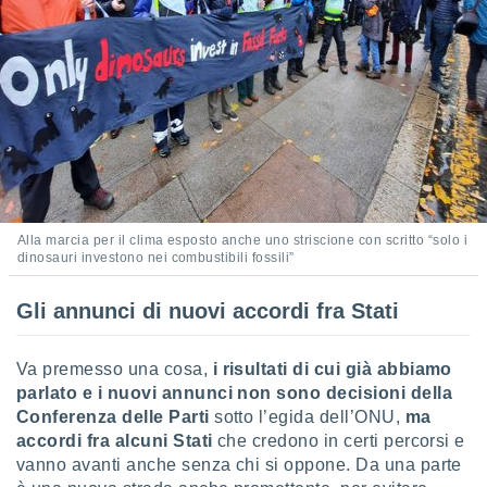
ioni
" o
tra
sui cookie
o sito
nostri
mo il
te
ento dei
Alla marcia per il clima esposto anche uno striscione con scritto “solo i
dinosauri investono nei combustibili fossili”
re
ioni su
Gli annunci di nuovi accordi fra Stati
vo e/o
i,
 dati
Va premesso una cosa,
i risultati di cui già abbiamo
er la
parlato e i nuovi annunci non sono decisioni della
 della
à, creare
Conferenza delle Parti
sotto l’egida dell’ONU,
ma
r la
accordi fra alcuni Stati
che credono in certi percorsi e
à
vanno avanti anche senza chi si oppone. Da una parte
izzata,