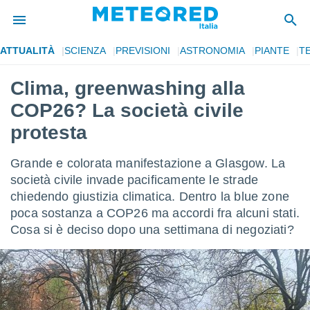
ATTUALITÀ
SCIENZA
PREVISIONI
ASTRONOMIA
PIANTE
T
tiva
rivacy
Clima, greenwashing alla
ti di
COP26? La società civile
net
net)
protesta
i
 da
Grande e colorata manifestazione a Glasgow. La
nisti per
 che le
società civile invade pacificamente le strade
ioni
chiedendo giustizia climatica. Dentro la blue zone
iano di
poca sostanza a COP26 ma accordi fra alcuni stati.
È
Cosa si è deciso dopo una settimana di negoziati?
 a
ito Web
do le
opzioni:
 i