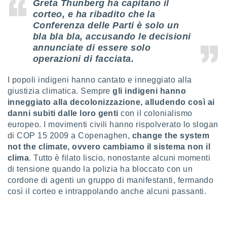
ioni
Greta Thunberg ha capitano il
e
corteo, e ha ribadito che la
à non
Conferenza delle Parti è solo un
izzata.
bla bla bla, accusando le decisioni
utare
annunciate di essere solo
zione dei
operazioni di facciata.
 al
ito Web
I popoli indigeni hanno cantato e inneggiato alla
questo
giustizia climatica. Sempre
gli indigeni hanno
ento
inneggiato alla decolonizzazione, alludendo così ai
 il
danni subiti dalle loro genti
con il colonialismo
europeo. I movimenti civili hanno rispolverato lo slogan
di COP 15 2009 a Copenaghen,
change the system
o
not the climate, ovvero cambiamo il sistema non il
, noi e i
clima
. Tutto è filato liscio, nonostante alcuni momenti
rtner
di tensione quando la polizia ha bloccato con un
mo
cordone di agenti un gruppo di manifestanti, fermando
tori
così il corteo e intrappolando anche alcuni passanti.
o
e simili
viare,