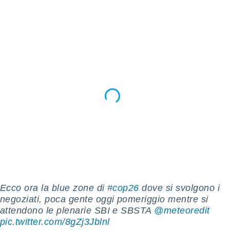
re e
e i
tilizzare
ati per la
e dei
.
izzazione
azione
o la
e del
vo,
à e
i
zzati,
one delle
ni dei
Ecco ora la blue zone di
#cop26
dove si svolgono i
 e degli
negoziati, poca gente oggi pomeriggio mentre si
 ricerche
attendono le plenarie SBI e SBSTA
@meteoredit
ico,
di
pic.twitter.com/8gZj3Jblnl