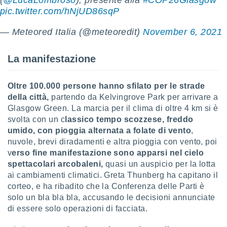
(
@LucaLombroso
), presente alla
#COP26Glasgow
puoi
pic.twitter.com/hNjUD86sqP
re ad
 al
— Meteored Italia (@meteoredit)
November 6, 2021
ito web
et. In
aso ti
La manifestazione
mo che
installati
okie
Oltre 100.000 persone hanno sfilato per le strade
i per
della città,
partendo da Kelvingrove Park per arrivare a
 la
Glasgow Green. La marcia per il clima di oltre 4 km si è
one nel
svolta con un c
lassico tempo scozzese, freddo
 non
umido, con pioggia alternata a folate di vento
,
utilizzati
nuvole, brevi diradamenti e altra pioggia con vento, poi
er
e il
v
erso fine manifestazione sono apparsi nel cielo
amento o
spettacolari arcobaleni,
quasi un auspicio per la lotta
rare
ai cambiamenti climatici. Greta Thunberg ha capitano il
à o
corteo, e ha ribadito che la Conferenza delle Parti è
i
solo un bla bla bla, accusando le decisioni annunciate
zzati,
di essere solo operazioni di facciata.
 potrai
are