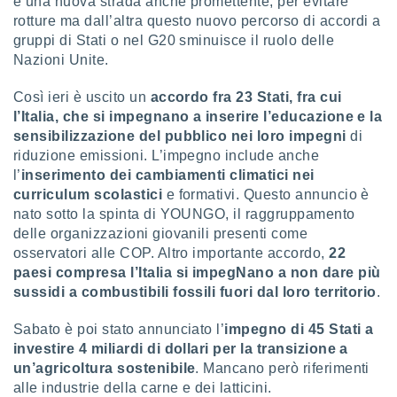
è una nuova strada anche promettente, per evitare
 profili
rotture ma dall’altra questo nuovo percorso di accordi a
lezione
gruppi di Stati o nel G20 sminuisce il ruolo delle
cità
izzata,
Nazioni Unite.
fili per
Così ieri è uscito un
accordo fra 23 Stati, fra cui
izzazione
l’Italia, che si impegnano a inserire l’educazione e la
nuti,
sensibilizzazione del pubblico nei loro impegni
di
 profili
riduzione emissioni. L’impegno include anche
lezione
l’
inserimento dei cambiamenti climatici nei
uti
zzati,
curriculum scolastici
e formativi. Questo annuncio è
 le
nato sotto la spinta di YOUNGO, il raggruppamento
ni degli
delle organizzazioni giovanili presenti come
 misurare
osservatori alle COP. Altro importante accordo,
22
zioni dei
paesi compresa l’Italia si impegNano a non dare più
,
sussidi a combustibili fossili fuori dal loro territorio
.
ere il
so
Sabato è poi stato annunciato l’
impegno di 45 Stati a
he o la
investire 4 miliardi di dollari per la transizione a
ione di
un’agricoltura sostenibile
. Mancano però riferimenti
enienti
alle industrie della carne e dei latticini.
diverse,