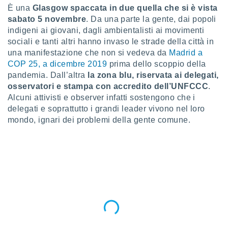
a", è
È una
Glasgow spaccata in due quella che si è vista
sabato 5 novembre
. Da una parte la gente, dai popoli
al sito
indigeni ai giovani, dagli ambientalisti ai movimenti
ettando
sociali e tanti altri hanno invaso le strade
della città in
zione di
okie,
una manifestazione che non si vedeva da
Madrid a
dei nostri
COP 25, a dicembre 2019
prima dello scoppio della
che ci
pandemia. Dall’altra
la zona blu, riservata ai delegati,
no di
osservatori e stampa con accredito dell’UNFCCC
.
 e
Alcuni attivisti e observer infatti sostengono che i
e il
delegati e soprattutto i grandi leader vivono nel loro
amento
 Web,
mondo, ignari dei problemi della gente comune.
i
re un
pecifico
arti la
à o
i
zzati
 di esso.
sultare
oni nella