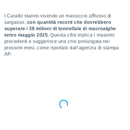
a", è
al sito
I Caraibi stanno vivendo un massiccio afflusso di
ettando
sargasso,
con quantità record che dovrebbero
zione di
superare i 38 milioni di tonnellate di macroalghe
okie,
entro maggio 2025.
Questa cifra triplica i massimi
dei nostri
che ci
precedenti e suggerisce una crisi prolungata nei
no di
prossimi mesi, come riportato dall'agenzia di stampa
 e
AP.
e il
amento
 Web,
i
re un
pecifico
arti la
à o
i
zzati
 di esso.
sultare
oni nella