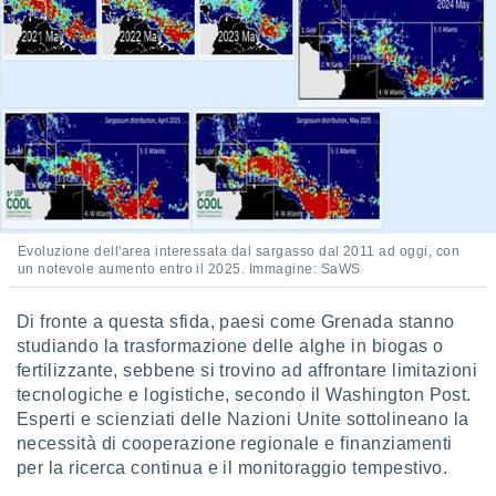
re e
e i
tilizzare
ati per la
e dei
.
izzazione
azione
o la
Evoluzione dell'area interessata dal sargasso dal 2011 ad oggi, con
e del
un notevole aumento entro il 2025. Immagine: SaWS
vo,
à e
Di fronte a questa sfida, paesi come Grenada stanno
i
studiando la trasformazione delle alghe in biogas o
zzati,
one delle
fertilizzante, sebbene si trovino ad affrontare limitazioni
ni dei
tecnologiche e logistiche, secondo il Washington Post.
 e degli
Esperti e scienziati delle Nazioni Unite sottolineano la
 ricerche
necessità di cooperazione regionale e finanziamenti
ico,
per la ricerca continua e il monitoraggio tempestivo.
di