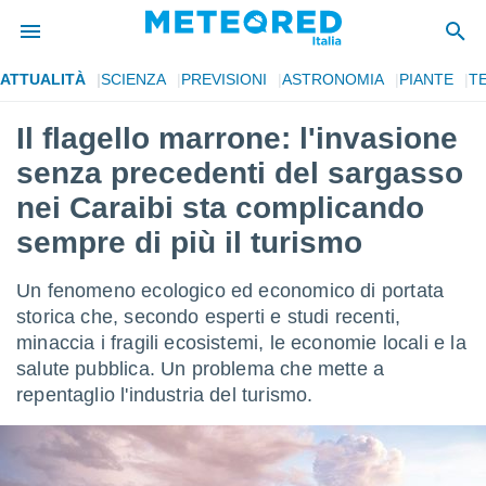
ATTUALITÀ
SCIENZA
PREVISIONI
ASTRONOMIA
PIANTE
T
tiva
rivacy
Il flagello marrone: l'invasione
ti di
senza precedenti del sargasso
net
net)
nei Caraibi sta complicando
i
sempre di più il turismo
 da
nisti per
 che le
Un fenomeno ecologico ed economico di portata
ioni
storica che, secondo esperti e studi recenti,
iano di
È
minaccia i fragili ecosistemi, le economie locali e la
salute pubblica. Un problema che mette a
 a
repentaglio l'industria del turismo.
ito Web
do le
opzioni:
 i