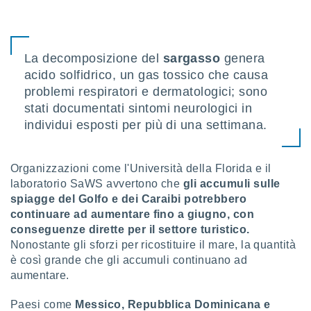
sui cookie
e il tuo
 in
La decomposizione del
sargasso
genera
acido solfidrico, un gas tossico che causa
o
 il
problemi respiratori e dermatologici; sono
stati documentati sintomi neurologici in
azioni
individui esposti per più di una settimana.
kie
re
le a piè
Organizzazioni come l'Università della Florida e il
 del
to web.
laboratorio SaWS avvertono che
gli accumuli sulle
spiagge del Golfo e dei Caraibi potrebbero
continuare ad aumentare fino a giugno,
con
ATIVA,
conseguenze dirette per il settore turistico.
Nonostante gli sforzi per ricostituire il mare, la quantità
e
è così grande che gli accumuli continuano ad
gie
aumentare.
i cookie
ccetti
Paesi come
Messico, Repubblica Dominicana e
zione dei