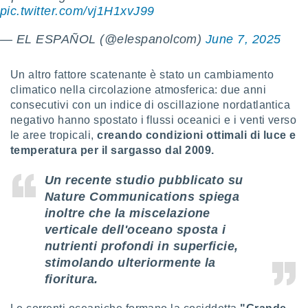
 e
pic.twitter.com/vj1H1xvJ99
ati
 quali la
— EL ESPAÑOL (@elespanolcom)
June 7, 2025
a su
ito web,
IP e
Un altro fattore scatenante è stato un cambiamento
tori di
climatico nella circolazione atmosferica: due anni
Alcuni
consecutivi con un indice di oscillazione nordatlantica
negativo hanno spostato i flussi oceanici e i venti verso
ro
 tuoi dati
le aree tropicali,
creando condizioni ottimali di luce e
 sulla
temperatura per il sargasso dal 2009.
un
e
Un recente studio pubblicato su
, al quale
Nature Communications
spiega
rti. Per
puoi
inoltre che la miscelazione
il tuo
verticale dell'oceano sposta i
o o
nutrienti profondi in superficie,
l
stimolando ulteriormente la
nto dei
ualsiasi
fioritura.
 facendo