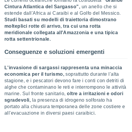
Le correnti oceaniche formano la cosiddetta
"Grande
ioni
" o
Cintura Atlantica del Sargasso",
un anello che si
tra
estende dall'Africa ai Caraibi e al Golfo del Messico.
sui cookie
Studi basati su modelli di traiettoria dimostrano
o sito
molteplici rotte di arrivo, tra cui una rotta
meridionale collegata all'Amazzonia e una tipica
nostri
rotta settentrionale.
mo il
Conseguenze e soluzioni emergenti
te
ento dei
L'invasione di sargassi rappresenta una minaccia
re
economica per il turismo,
soprattutto durante l'alta
ioni su
stagione, e i pescatori devono fare i conti con detriti di
vo e/o
alghe che contaminano le reti e interrompono le attività
i,
marine. Sul fronte sanitario,
oltre a irritazioni e odori
 dati
sgradevoli,
la presenza di idrogeno solforato ha
er la
portato alla chiusura temporanea delle zone costiere e
 della
à, creare
all'evacuazione in diversi paesi caraibici.
r la
à
izzata,