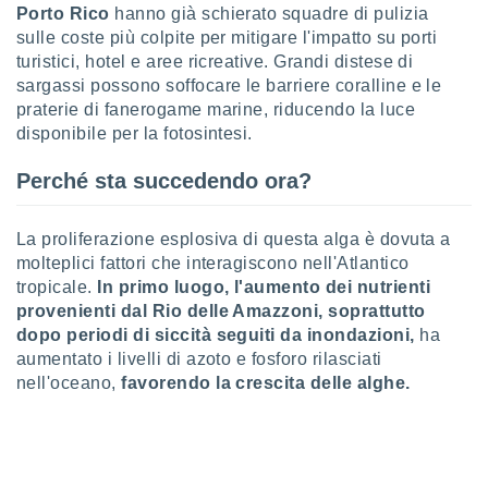
Porto Rico
hanno già schierato squadre di pulizia
puoi
re ad
sulle coste più colpite per mitigare l'impatto su porti
 al
turistici, hotel e aree ricreative. Grandi distese di
ito web
sargassi possono soffocare le barriere coralline e le
et. In
praterie di fanerogame marine, riducendo la luce
aso ti
disponibile per la fotosintesi.
mo che
installati
Perché sta succedendo ora?
okie
i per
 la
La proliferazione esplosiva di questa alga è dovuta a
one nel
molteplici fattori che interagiscono nell'Atlantico
 non
utilizzati
tropicale.
In primo luogo, l'aumento dei nutrienti
er
provenienti dal Rio delle Amazzoni, soprattutto
e il
dopo periodi di siccità seguiti da inondazioni,
ha
amento o
aumentato i livelli di azoto e fosforo rilasciati
rare
nell'oceano,
favorendo la crescita delle alghe.
à o
i
zzati,
 potrai
are