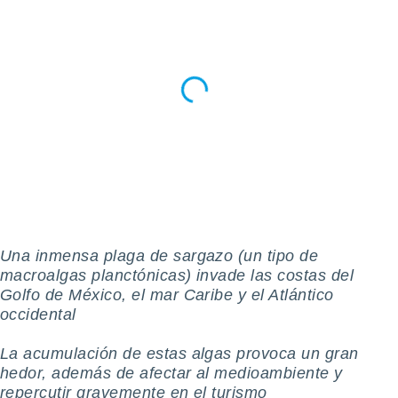
ioni
e
à non
izzata.
utare
zione dei
 al
ito Web
questo
ento
 il
o
Una inmensa plaga de sargazo (un tipo de
, noi e i
macroalgas planctónicas) invade las costas del
rtner
Golfo de México, el mar Caribe y el Atlántico
mo
occidental
tori
o
La acumulación de estas algas provoca un gran
e simili
hedor, además de afectar al medioambiente y
viare,
repercutir gravemente en el turismo