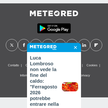
Luca
Lombroso
Contatto
Chi siamo
FAQ
Termini di utilizzo
Cookies
non vede la
fine del
Informativa sulla privacy
Impostazioni sulla privacy
caldo:
© 2026 Meteored. Tutti i diritti riservati
"Ferragosto
2026
potrebbe
entrare nella