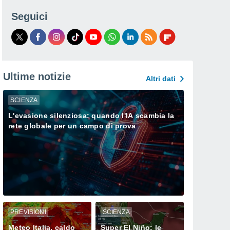
Seguici
Ultime notizie
Altri dati
SCIENZA
L'evasione silenziosa: quando l'IA scambia la
rete globale per un campo di prova
PREVISIONI
SCIENZA
Meteo Italia, caldo
Super El Niño: le