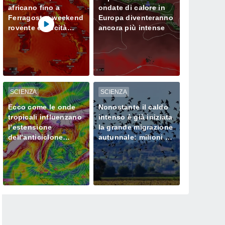
africano fino a
ondate di calore in
Ferragosto: weekend
Europa diventeranno
rovente e siccità
ancora più intense
sempre più seria al
Nord
SCIENZA
SCIENZA
Ecco come le onde
Nonostante il caldo
tropicali influenzano
intenso è già iniziata
l’estensione
la grande migrazione
dell’anticiclone
autunnale: milioni di
africano in Europa
uccelli verso l’Africa