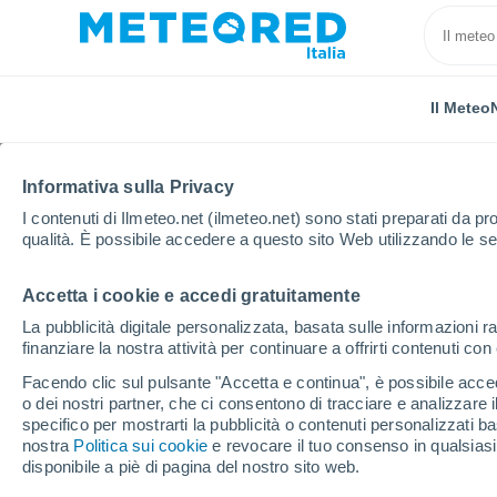
Il Meteo
TUTTE
ATTUALITÀ
SCIENZA
PREVISIONI
ASTRON
Informativa sulla Privacy
I contenuti di Ilmeteo.net (ilmeteo.net) sono stati preparati da pro
qualità. È possibile accedere a questo sito Web utilizzando le se
Accetta i cookie e accedi gratuitamente
La pubblicità digitale personalizzata, basata sulle informazioni ra
finanziare la nostra attività per continuare a offrirti contenuti co
Home
Notizie
Scienza
Le affascinanti foreste 
Facendo clic sul pulsante "Accetta e continua", è possibile accede
o dei nostri partner, che ci consentono di tracciare e analizzare
specifico per mostrarti la pubblicità o contenuti personalizzati b
Le affascinanti forest
nostra
Politica sui cookie
e revocare il tuo consenso in qualsia
disponibile a piè di pagina del nostro sito web.
laminarie, alghe giga