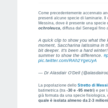
Come precedentemente accennato anc
presenti alcune specie di laminarie. Il 
Messina, dove è presente una specie 
ochroleuca,
diffusa dal Senegal fino a
A quick clip to show you what the k
moment, Saccharina latissima in 
bit deeper. It's been a hard winter!
summer to show the difference.
#p
pic.twitter.com/RAh2YgeUyA
— Dr Alasdair O'Dell (@alasdairod
La popolazione dello
Stretto di Mess
batimetrica (tra
-30 e -95 metri
) e per 
già formata da una specie fisiologica, 
quale è isolata almeno da 2-3 milioni