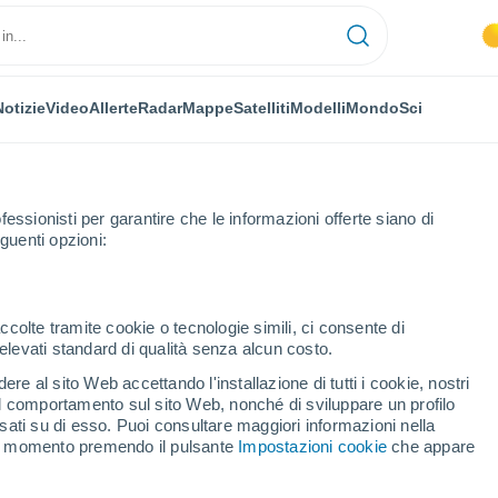
Notizie
Video
Allerte
Radar
Mappe
Satelliti
Modelli
Mondo
Sci
OMIA
PIANTE
TEMPO LIBERO
fessionisti per garantire che le informazioni offerte siano di
guenti opzioni:
ccolte tramite cookie o tecnologie simili, ci consente di
n elevati standard di qualità senza alcun costo.
sommerse create dalle laminarie, alghe gigantesche presenti anche nel
re al sito Web accettando l'installazione di tutti i cookie, nostri
 il comportamento sul sito Web, nonché di sviluppare un profilo
asati su di esso. Puoi consultare maggiori informazioni nella
e sommerse create dalle
si momento premendo il pulsante
Impostazioni cookie
che appare
ntesche presenti anche