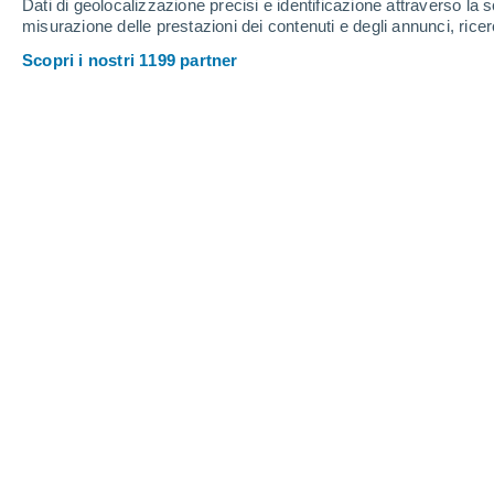
Dati di geolocalizzazione precisi e identificazione attraverso la s
misurazione delle prestazioni dei contenuti e degli annunci, ricer
Scopri i nostri 1199 partner
Le laminariali (Laminariales Mig., 1908) sono delle alghe 
fredde acque oceaniche, specie sul Nord Atlantico. Ma al
Mediterraneo, vedi l’esempio dello Stretto di Messina.
Daniele Ingemi
09/02/202
Le
laminariali (Laminariales Mig., 19
Feoficee
, particolarmente diffuse nel
Atlantico. Ma alcune specie sono pres
Mediterraneo, vedi l’esempio dello
Str