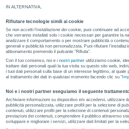
nel nostro Mediterran
IN ALTERNATIVA,
Le laminariali sono delle alghe brune d
Rifiutare tecnologie simili ai cookie
diffuse nelle fredde acque oceaniche, 
Se non accetti l'installazione dei cookie, puoi continuare ad acc
che verranno installati solo i cookie necessari per garantire la n
specie sono presenti anche nelle acqu
analizzare il comportamento o per mostrare pubblicità o contenut
generali e pubblicità non personalizzata. Puoi rifiutare l'install
abbonamento premendo il pulsante "Rifiuta".
Con il tuo consenso, noi e i
nostri partner
utilizziamo cookie, iden
trattare dati personali quali la tua visita su questo sito web, indiri
i tuoi dati personali sulla base di un interesse legittimo, al quale
al trattamento dei dati in qualsiasi momento facendo clic su "
Imp
Noi e i nostri partner eseguiamo il seguente trattamento
Archiviare informazioni su dispositivo e/o accedervi, utilizzare dati
pubblicità personalizzata, utilizzare profili per la selezione di pu
contenuti, utilizzare profili per la selezione di contenuti personal
prestazioni dei contenuti, comprendere il pubblico attraverso stat
sviluppare e migliorare i servizi, utilizzare dati limitati per la sel