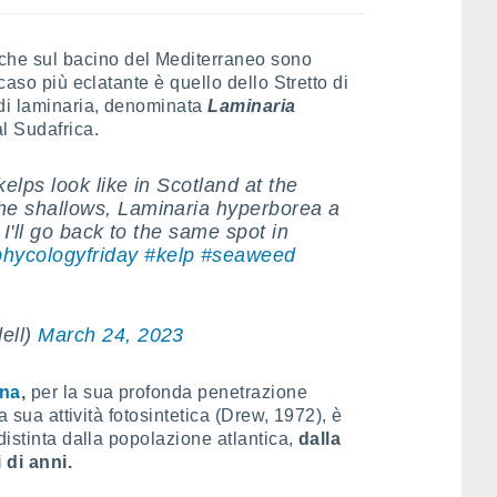
he sul bacino del Mediterraneo sono
caso più eclatante è quello dello Stretto di
di laminaria, denominata
Laminaria
l Sudafrica.
elps look like in Scotland at the
the shallows, Laminaria hyperborea a
 I'll go back to the same spot in
hycologyfriday
#kelp
#seaweed
ell)
March 24, 2023
ina
,
per la sua profonda penetrazione
la sua attività fotosintetica (Drew, 1972), è
distinta dalla popolazione atlantica,
dalla
 di anni.