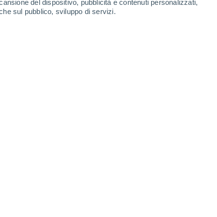
cansione del dispositivo, pubblicità e contenuti personalizzati,
che sul pubblico, sviluppo di servizi.
brune della classe Feoficee, particolarmente diffuse nelle
cune specie sono presenti anche nelle acque del nostro
5 17:30
5 min
08)
sono delle alghe brune della classe
le fredde acque oceaniche, specie sul Nord
enti anche nelle acque del nostro
etto di Messina.