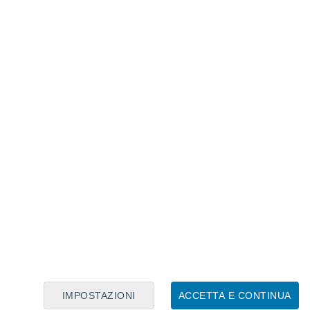
 alghe
 in tutti i mari del mondo, generalmente su
tituito da acque poco profonde, ma ricche di
erature che si mantengono su valori di
IMPOSTAZIONI
ACCETTA E CONTINUA