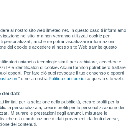
eo
ella classe Feoficee, particolarmente
specie sul Nord Atlantico. Ma alcune
edere al nostro sito web ilmeteo.net. In questo caso ti informiamo
avigazione nel sito, ma non verranno utilizzati cookie per
e del nostro Mediterraneo.
i personalizzati, anche se potrai visualizzare informazioni
azione dei cookie e accedere al nostro sito Web tramite questo
tificatori univoci o tecnologie simili per archiviare, accedere e
zzi IP e identificatori di cookie. Alcuni fornitori potrebbero trattare
 puoi opporti. Per fare ciò puoi revocare il tuo consenso o opporti
ostazioni
" o nella nostra
Politica sui cookie
su questo sito web.
 dei dati:
 limitati per la selezione della pubblicità, creare profili per la
bblicità personalizzata, creare profili per la personalizzazione dei
izzati, Misurare le prestazioni degli annunci, misurare le
istiche o la combinazione di dati provenienti da fonti diverse,
ezione dei contenuti.