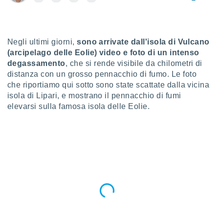
a", è
al sito
ettando
zione di
Negli ultimi giorni,
sono arrivate dall'isola di Vulcano
okie,
(arcipelago delle Eolie) video e foto di un intenso
dei nostri
degassamento
, che si rende visibile da chilometri di
che ci
distanza con un grosso pennacchio di fumo. Le foto
no di
che riportiamo qui sotto sono state scattate dalla vicina
 e
isola di Lipari, e mostrano il pennacchio di fumi
e il
amento
elevarsi sulla famosa isola delle Eolie.
 Web,
i
re un
pecifico
arti la
à o
i
zzati
 di esso.
sultare
oni nella