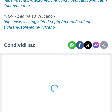
https://rischi.protezionecivile.gov.it/it/vulcanico/vulcani-
italia/vulcano/
i nostri
artner
INGV - pagina su Vulcano -
https://www.ct.ingv.it/index.php/ricerca/i-vulcani-
siciliani/isole-eolie/vulcano
Condividi su: