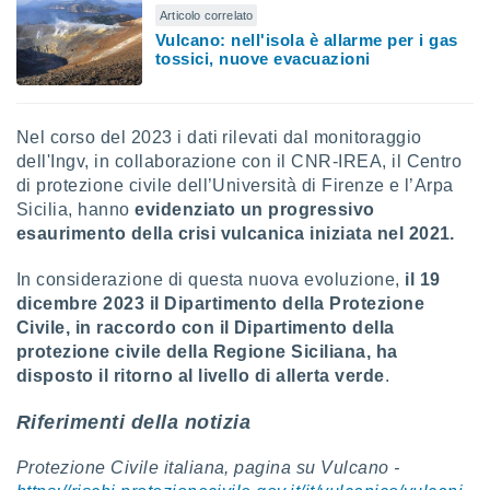
Articolo correlato
re e
Vulcano: nell'isola è allarme per i gas
e i
tossici, nuove evacuazioni
tilizzare
ati per la
e dei
.
Nel corso del 2023 i dati rilevati dal monitoraggio
dell'Ingv, in collaborazione con il CNR-IREA, il Centro
izzazione
di protezione civile dell’Università di Firenze e l’Arpa
Sicilia, hanno
evidenziato un progressivo
azione
esaurimento della crisi vulcanica iniziata nel 2021.
o la
e del
In considerazione di questa nuova evoluzione,
il 19
vo,
à e
dicembre 2023 il Dipartimento della Protezione
i
Civile, in raccordo con il Dipartimento della
zzati,
protezione civile della Regione Siciliana, ha
one delle
disposto il ritorno al livello di
allerta verde
.
ni dei
 e degli
Riferimenti della notizia
 ricerche
ico,
Protezione Civile italiana, pagina su Vulcano -
di