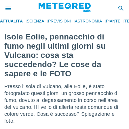
ATTUALITÀ
SCIENZA
PREVISIONI
ASTRONOMIA
PIANTE
T
tiva
rivacy
Isole Eolie, pennacchio di
ti di
fumo negli ultimi giorni su
net
net)
Vulcano: cosa sta
i
succedendo? Le cose da
 da
nisti per
sapere e le FOTO
 che le
ioni
iano di
Presso l'isola di Vulcano, alle Eolie, è stato
È
fotografato questi giorni un grosso pennacchio di
fumo, dovuto al degassamento in corso nell'area
 a
ito Web
del vulcano. Il livello di allerta resta comunque di
do le
colore verde. Cosa è successo? Spiegazione e
opzioni:
foto.
 i