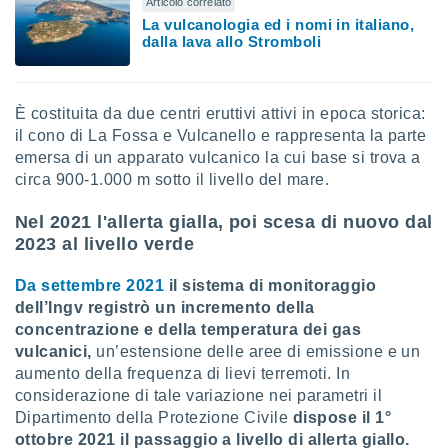
Articolo correlato
ioni
" o
La vulcanologia ed i nomi in italiano,
tra
dalla lava allo Stromboli
sui cookie
o sito
È costituita da due centri eruttivi attivi in epoca storica:
nostri
il cono di La Fossa e Vulcanello e rappresenta la parte
emersa di un apparato vulcanico la cui base si trova a
mo il
circa 900-1.000 m sotto il livello del mare.
te
ento dei
Nel 2021 l'allerta gialla, poi scesa di nuovo dal
2023 al livello verde
re
ioni su
Da settembre 2021
il sistema di monitoraggio
vo e/o
i,
dell’Ingv registrò un incremento della
 dati
concentrazione e della temperatura dei gas
er la
vulcanici,
un’estensione delle aree di emissione e un
 della
aumento della frequenza di lievi terremoti. In
à, creare
considerazione di tale variazione nei parametri il
r la
Dipartimento della Protezione Civile
dispose il 1°
à
izzata,
ottobre 2021 il passaggio a livello di allerta giallo.