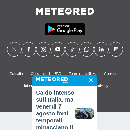
Contatto
Chi siamo
FAQ
Termini di utilizzo
Cookies
Informativa sulla privacy
Impostazioni sulla privacy
Caldo intenso
© 2026 Meteored. Tutti i diritti riservati
sull’Italia, ma
venerdì 7
agosto forti
temporali
minacciano il