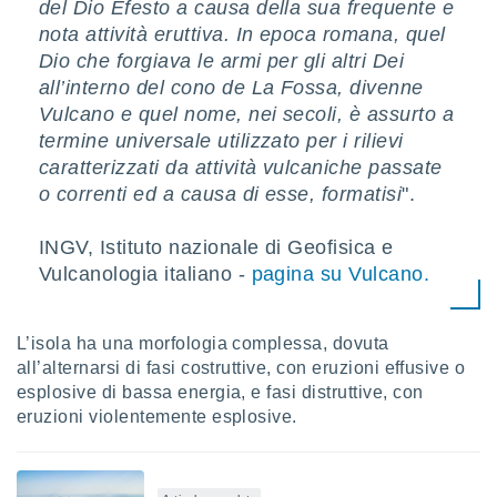
 e
del Dio Efesto a causa della sua frequente e
ati
nota attività eruttiva. In epoca romana, quel
 quali la
Dio che forgiava le armi per gli altri Dei
a su
all’interno del cono de La Fossa, divenne
ito web,
IP e
Vulcano e quel nome, nei secoli, è assurto a
tori di
termine universale utilizzato per i rilievi
Alcuni
caratterizzati da attività vulcaniche passate
o correnti ed a causa di esse, formatisi
".
ro
 tuoi dati
 sulla
INGV, Istituto nazionale di Geofisica e
un
Vulcanologia italiano -
pagina su Vulcano.
e
, al quale
rti. Per
puoi
L’isola ha una morfologia complessa, dovuta
il tuo
all’alternarsi di fasi costruttive, con eruzioni effusive o
o o
esplosive di bassa energia, e fasi distruttive, con
l
eruzioni violentemente esplosive.
nto dei
ualsiasi
 facendo