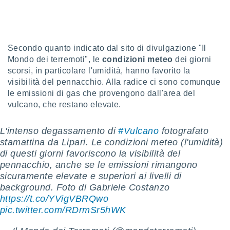
sui cookie
e il tuo
 in
Secondo quanto indicato dal sito di divulgazione "Il
o
Mondo dei terremoti", le
condizioni meteo
dei giorni
 il
scorsi, in particolare l'umidità, hanno favorito la
visibilità del pennacchio. Alla radice ci sono comunque
azioni
le emissioni di gas che provengono dall'area del
kie
vulcano, che restano elevate.
re
le a piè
 del
L'intenso degassamento di
#Vulcano
fotografato
to web.
stamattina da Lipari. Le condizioni meteo (l'umidità)
di questi giorni favoriscono la visibilità del
pennacchio, anche se le emissioni rimangono
ATIVA,
sicuramente elevate e superiori ai livelli di
e
background. Foto di Gabriele Costanzo
gie
https://t.co/YVigVBRQwo
i cookie
pic.twitter.com/RDrmSr5hWK
ccetti
zione dei