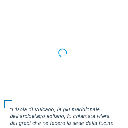
ioni
e
à non
izzata.
utare
zione dei
 al
ito Web
questo
ento
 il
o
, noi e i
rtner
mo
tori
"
L’isola di Vulcano, la più meridionale
o
dell’arcipelago eoliano, fu chiamata Hiera
e simili
dai greci che ne fecero la sede della fucina
viare,