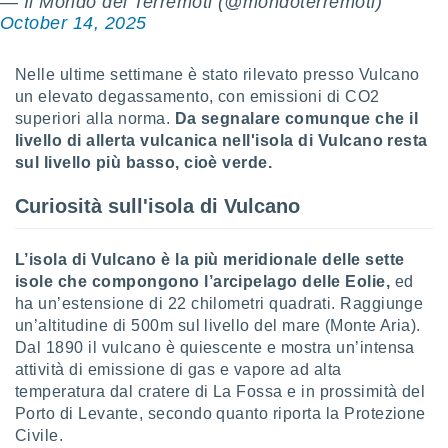
— Il Mondo dei Terremoti (@mondoterremoti)
puoi
October 14, 2025
re ad
 al
ito web
Nelle ultime settimane è stato rilevato presso Vulcano
et. In
un elevato degassamento, con emissioni di CO2
aso ti
superiori alla norma.
Da segnalare comunque che il
mo che
livello di allerta vulcanica nell'isola di Vulcano resta
installati
sul livello più basso, cioè verde.
okie
i per
Curiosità sull'isola di Vulcano
 la
one nel
 non
L’isola di Vulcano è la più meridionale delle sette
utilizzati
er
isole che compongono l’arcipelago delle Eolie,
ed
e il
ha un’estensione di 22 chilometri quadrati. Raggiunge
amento o
un’altitudine di 500m sul livello del mare (Monte Aria).
rare
Dal 1890 il vulcano è quiescente e mostra un’intensa
à o
attività di emissione di gas e vapore ad alta
i
temperatura dal cratere di La Fossa e in prossimità del
zzati,
 potrai
Porto di Levante, secondo quanto riporta la Protezione
are
Civile.