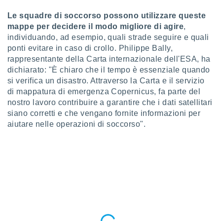
ioni
" o
tra
Le squadre di soccorso possono utilizzare queste
sui cookie
mappe per decidere il modo migliore di agire
,
o sito
individuando, ad esempio, quali strade seguire e quali
ponti evitare in caso di crollo. Philippe Bally,
rappresentante della Carta internazionale dell'ESA, ha
nostri
dichiarato: "È chiaro che il tempo è essenziale quando
si verifica un disastro. Attraverso la Carta e il servizio
mo il
te
di mappatura di emergenza Copernicus, fa parte del
ento dei
nostro lavoro contribuire a garantire che i dati satellitari
siano corretti e che vengano fornite informazioni per
re
aiutare nelle operazioni di soccorso".
ioni su
vo e/o
i,
 dati
er la
 della
à, creare
r la
à
izzata,