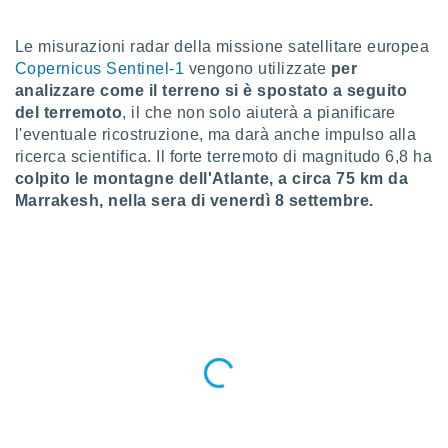
a", è
al sito
Le misurazioni radar della missione satellitare europea
ettando
Copernicus Sentinel-1
vengono utilizzate
per
zione di
analizzare come il terreno si è spostato a seguito
okie,
del terremoto
, il che non solo aiuterà a pianificare
dei nostri
l'eventuale ricostruzione, ma darà anche impulso alla
che ci
ricerca scientifica. Il forte terremoto di magnitudo 6,8 ha
no di
 e
colpito le montagne dell'Atlante, a circa 75 km da
e il
Marrakesh, nella sera di venerdì 8 settembre.
amento
 Web,
i
re un
pecifico
arti la
à o
i
zzati
 di esso.
sultare
oni nella