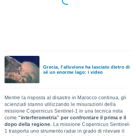
 profili
lezione
cità
izzata,
fili per
izzazione
nuti,
 profili
lezione
uti
zzati,
Grecia, l'alluvione ha lasciato dietro di
sé un enorme lago: i video
 le
ni degli
 misurare
zioni dei
,
Mentre la risposta al disastro in Marocco continua, gli
ere il
scienziati stanno utilizzando le misurazioni della
missione Copernicus Sentinel-1 in una tecnica nota
so
come
“interferometria” per confrontare il prima e il
he o la
ione di
dopo della regione.
La missione Copernicus Sentinel-
enienti
1 trasporta uno strumento radar in grado di rilevare il
diverse,