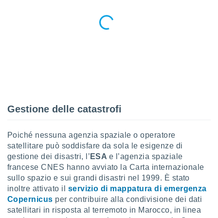
ioni
e
à non
izzata.
utare
zione dei
 al
ito Web
questo
ento
 il
Gestione delle catastrofi
Poiché nessuna agenzia spaziale o operatore
o
satellitare può soddisfare da sola le esigenze di
, noi e i
rtner
gestione dei disastri, l’
ESA
e l’agenzia spaziale
mo
francese CNES hanno avviato la Carta internazionale
sullo spazio e sui grandi disastri nel 1999. È stato
tori
inoltre attivato il
servizio di mappatura di emergenza
o
Copernicus
per contribuire alla condivisione dei dati
e simili
satellitari in risposta al terremoto in Marocco, in linea
viare,