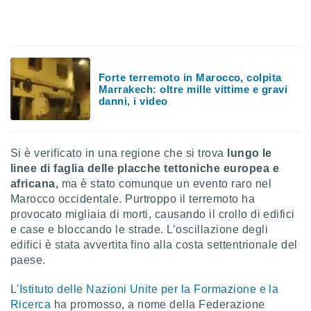
sui cookie
e il tuo
 in
o
Forte terremoto in Marocco, colpita
Marrakech: oltre mille vittime e gravi
 il
danni, i video
azioni
kie
re
Si è verificato in una regione che si trova
lungo le
le a piè
linee di faglia delle placche tettoniche europea e
 del
to web.
africana,
ma è stato comunque un evento raro nel
Marocco occidentale. Purtroppo il terremoto ha
provocato migliaia di morti, causando il crollo di edifici
ATIVA,
e case e bloccando le strade. L’oscillazione degli
edifici è stata avvertita fino alla costa settentrionale del
e
paese.
gie
i cookie
L
'Istituto delle Nazioni Unite per la Formazione e la
ccetti
Ricerca
ha promosso, a nome della Federazione
zione dei