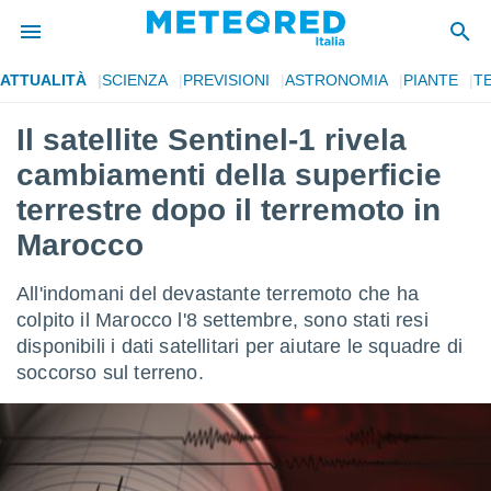
ATTUALITÀ
SCIENZA
PREVISIONI
ASTRONOMIA
PIANTE
T
tiva
rivacy
Il satellite Sentinel-1 rivela
ti di
cambiamenti della superficie
net
net)
terrestre dopo il terremoto in
i
Marocco
 da
nisti per
 che le
All'indomani del devastante terremoto che ha
ioni
colpito il Marocco l'8 settembre, sono stati resi
iano di
È
disponibili i dati satellitari per aiutare le squadre di
soccorso sul terreno.
 a
ito Web
do le
opzioni:
 i