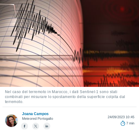
e
amente
cità
izzata,
ACCETTA
ulle
E
ioni
CONTINUA
tramite
e simili,
IMPOSTAZIONI
nte di
e la
tività per
re a
Nel caso del terremoto in Marocco, i dati Sentinel-1 sono stati
ontenuti
combinati per misurare lo spostamento della superficie colpita dal
ti
terremoto.
 di
senza
Joana Campos
24/09/2023 10:45
Meteored Portogallo
sto.
7 min
clic sul
 "Accetta