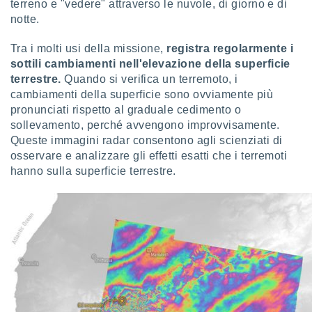
terreno e "vedere" attraverso le nuvole, di giorno e di
re e
notte.
e i
tilizzare
Tra i molti usi della missione,
registra regolarmente i
ati per la
sottili cambiamenti nell'elevazione della superficie
e dei
.
terrestre.
Quando si verifica un terremoto, i
cambiamenti della superficie sono ovviamente più
pronunciati rispetto al graduale cedimento o
izzazione
sollevamento, perché avvengono improvvisamente.
azione
Queste immagini radar consentono agli scienziati di
o la
osservare e analizzare gli effetti esatti che i terremoti
e del
hanno sulla superficie terrestre.
vo,
à e
i
zzati,
one delle
ni dei
 e degli
 ricerche
ico,
di