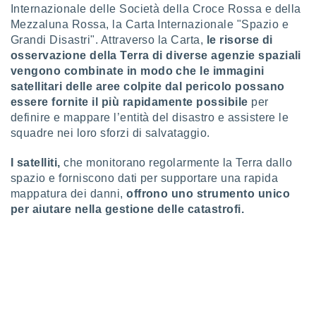
Internazionale delle Società della Croce Rossa e della
puoi
re ad
Mezzaluna Rossa, la Carta Internazionale "Spazio e
 al
Grandi Disastri". Attraverso la Carta,
le risorse di
ito web
osservazione della Terra di diverse agenzie spaziali
et. In
vengono combinate in modo che le immagini
aso ti
satellitari delle aree colpite dal pericolo possano
mo che
essere fornite il più rapidamente possibile
per
installati
okie
definire e mappare l’entità del disastro e assistere le
i per
squadre nei loro sforzi di salvataggio.
 la
one nel
I satelliti,
che monitorano regolarmente la Terra dallo
 non
spazio e forniscono dati per supportare una rapida
utilizzati
mappatura dei danni,
offrono uno strumento unico
er
per aiutare nella gestione delle catastrofi.
e il
amento o
rare
à o
i
zzati,
 potrai
are