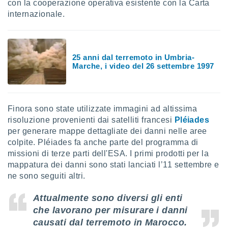
 e
con la cooperazione operativa esistente con la Carta
ati
internazionale.
 quali la
a su
ito web,
IP e
25 anni dal terremoto in Umbria-
tori di
Marche, i video del 26 settembre 1997
Alcuni
ro
 tuoi dati
 sulla
Finora sono state utilizzate immagini ad altissima
un
risoluzione provenienti dai satelliti francesi
Pléiades
e
per generare mappe dettagliate dei danni nelle aree
, al quale
colpite. Pléiades fa anche parte del programma di
rti. Per
missioni di terze parti dell'ESA. I primi prodotti per la
puoi
mappatura dei danni sono stati lanciati l’11 settembre e
il tuo
ne sono seguiti altri.
o o
l
nto dei
Attualmente sono diversi gli enti
ualsiasi
che lavorano per misurare i danni
 facendo
causati dal terremoto in Marocco.