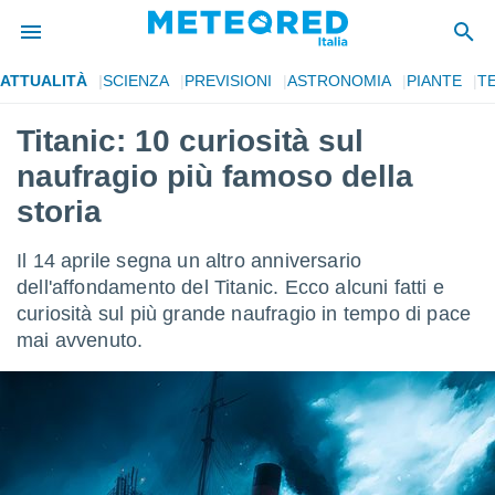
ATTUALITÀ
SCIENZA
PREVISIONI
ASTRONOMIA
PIANTE
T
tiva
rivacy
Titanic: 10 curiosità sul
ti di
naufragio più famoso della
net
net)
storia
i
 da
Il 14 aprile segna un altro anniversario
nisti per
 che le
dell'affondamento del Titanic. Ecco alcuni fatti e
ioni
curiosità sul più grande naufragio in tempo di pace
iano di
mai avvenuto.
È
 a
ito Web
do le
opzioni:
 i