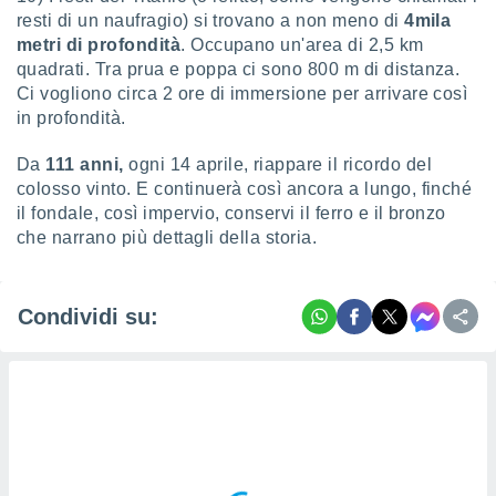
re e
resti di un naufragio) si trovano a non meno di
4mila
e i
metri di profondità
. Occupano un'area di 2,5 km
tilizzare
quadrati. Tra prua e poppa ci sono 800 m di distanza.
ati per la
Ci vogliono circa 2 ore di immersione per arrivare così
e dei
in profondità.
.
Da
111 anni,
ogni 14 aprile, riappare il ricordo del
izzazione
colosso vinto. E continuerà così ancora a lungo, finché
il fondale, così impervio, conservi il ferro e il bronzo
azione
che narrano più dettagli della storia.
o la
e del
vo,
à e
Condividi su:
i
zzati,
one delle
ni dei
 e degli
 ricerche
ico,
di