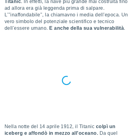
Titanic
. In effetti, la nave più grande mai costruita fino
a", è
ad allora era già leggenda prima di salpare.
al sito
L'"inaffondabile", la chiamavno i media dell'epoca. Un
ettando
vero simbolo del potenziale scientifico e tecnico
zione di
dell'essere umano.
E anche della sua vulnerabilità
.
okie,
dei nostri
che ci
no di
 e
e il
amento
 Web,
i
re un
pecifico
arti la
à o
i
zzati
 di esso.
sultare
Nella notte del 14 aprile 1912, il Titanic
colpì un
iceberg e affondò in mezzo all'oceano.
Da quel
oni nella