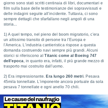
giorno sono stati scritti centinaia di libri, documentari e
sui cookie
film sulla base delle testimonianze dei sopravvissuti e
e il tuo
delle indagini seguite all'incidente. Tuttavia, ci sono
 in
sempre dettagli che sfarfallano negli angoli di una
storia...
o
 il
1) A quel tempo, nel pieno del boom migratorio, c'era
un altissimo transito di persone tra l'Europa e
azioni
kie
l'America. L'industria cantieristica rispose a questa
re
domanda costruendo navi sempre più grandi. Alcuni
le a piè
storici si riferiscono al
Titanic come al Boeing 747
 del
dell'epoca
, in quanto era, infatti, il più grande mezzo di
to web.
trasporto mai costruito dall'uomo.
2) Era impressionante.
Era lungo 260 metri
. Pesava
ATIVA,
45mila tonnellate. L'imponente ancora portuale da sola
e
pesava 7 tonnellate e ogni anello 70 chili.
gie
i cookie
ccetti
zione dei