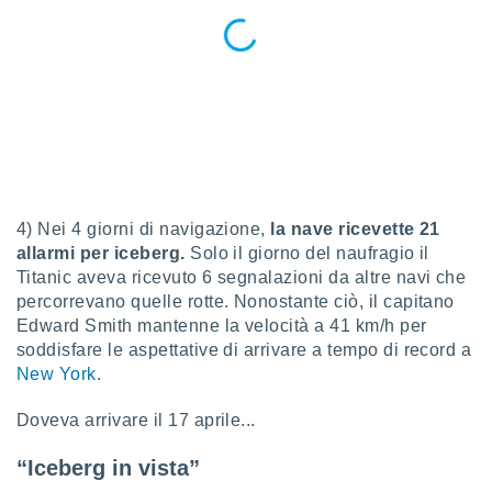
ioni
e
à non
izzata.
utare
zione dei
 al
ito Web
questo
ento
4) Nei 4 giorni di navigazione,
la nave ricevette 21
 il
allarmi per iceberg.
Solo il giorno del naufragio il
Titanic aveva ricevuto 6 segnalazioni da altre navi che
percorrevano quelle rotte. Nonostante ciò, il capitano
o
Edward Smith mantenne la velocità a 41 km/h per
, noi e i
soddisfare le aspettative di arrivare a tempo di record a
rtner
mo
New York
.
tori
Doveva arrivare il 17 aprile...
o
e simili
“Iceberg in vista”
viare,