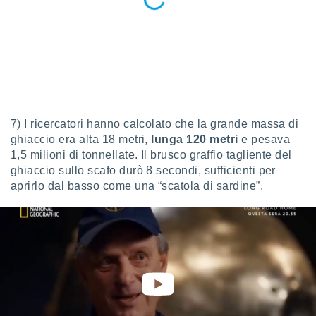
ioni
" o
tra
sui cookie
o sito
nostri
mo il
7) I ricercatori hanno calcolato che la grande massa di
te
ghiaccio era alta 18 metri,
lunga 120 metri
e pesava
ento dei
1,5 milioni di tonnellate. Il brusco graffio tagliente del
ghiaccio sullo scafo durò 8 secondi, sufficienti per
re
aprirlo dal basso come una “scatola di sardine”.
ioni su
vo e/o
i,
 dati
er la
 della
à, creare
r la
à
izzata,