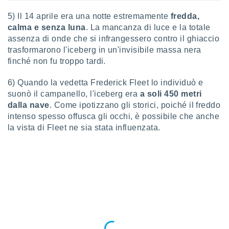
 e
ati
5) Il 14 aprile era una notte estremamente
fredda,
 quali la
calma e senza luna
. La mancanza di luce e la totale
a su
assenza di onde che si infrangessero contro il ghiaccio
ito web,
trasformarono l'iceberg in un'invisibile massa nera
IP e
tori di
finché non fu troppo tardi.
Alcuni
6) Quando la vedetta Frederick Fleet lo individuò e
ro
suonò il campanello, l'iceberg era
a soli 450 metri
 tuoi dati
dalla nave
. Come ipotizzano gli storici, poiché il freddo
 sulla
intenso spesso offusca gli occhi, è possibile che anche
un
la vista di Fleet ne sia stata influenzata.
e
, al quale
rti. Per
puoi
il tuo
o o
l
nto dei
ualsiasi
 facendo