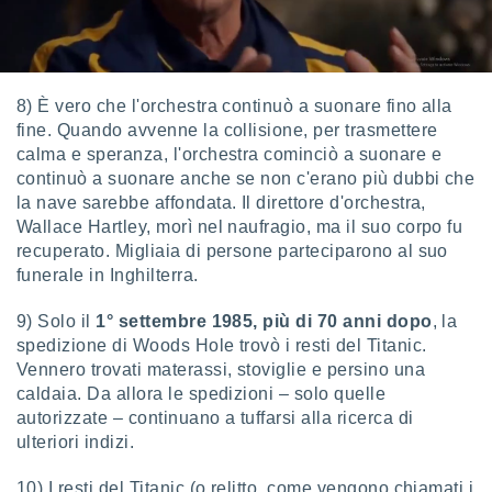
 profili
lezione
cità
izzata,
fili per
8) È vero che l'orchestra continuò a suonare fino alla
fine. Quando avvenne la collisione, per trasmettere
izzazione
calma e speranza, l'orchestra cominciò a suonare e
nuti,
 profili
continuò a suonare anche se non c'erano più dubbi che
lezione
la nave sarebbe affondata. Il direttore d'orchestra,
uti
Wallace Hartley, morì nel naufragio, ma il suo corpo fu
zzati,
recuperato. Migliaia di persone parteciparono al suo
 le
funerale in Inghilterra.
ni degli
 misurare
9) Solo il
1° settembre 1985, più di 70 anni dopo
, la
zioni dei
,
spedizione di Woods Hole trovò i resti del Titanic.
ere il
Vennero trovati materassi, stoviglie e persino una
caldaia. Da allora le spedizioni – solo quelle
so
autorizzate – continuano a tuffarsi alla ricerca di
he o la
ulteriori indizi.
ione di
enienti
10) I resti del Titanic (o relitto, come vengono chiamati i
diverse,