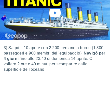
puoi
re ad
 al
ito web
et. In
aso ti
mo che
installati
okie
i per
3) Salpò il 10 aprile con 2.200 persone a bordo (1.300
 la
passeggeri e 900 membri dell'equipaggio).
Navigò per
one nel
4 giorni
fino alle 23:40 di domenica 14 aprile. Ci
 non
vollero 2 ore e 40 minuti per scomparire dalla
utilizzati
er
superficie dell'oceano.
e il
amento o
rare
à o
i
zzati,
 potrai
are