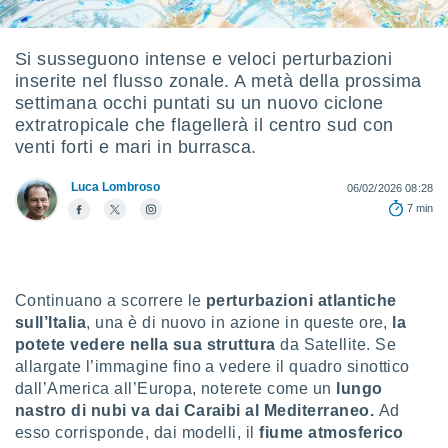
e
amente
Si susseguono intense e veloci perturbazioni
inserite nel flusso zonale. A metà della prossima
cità
settimana occhi puntati su un nuovo ciclone
izzata,
extratropicale che flagellerà il centro sud con
ACCETTA
ulle
venti forti e mari in burrasca.
E
ioni
CONTINUA
tramite
Luca Lombroso
06/02/2026 08:28
7 min
e simili,
IMPOSTAZIONI
nte di
e la
tività per
re a
Continuano a scorrere le
perturbazioni atlantiche
ontenuti
sull’Italia
, una è di nuovo in azione in queste ore,
la
ti
potete vedere nella sua struttura
da Satellite. Se
 di
allargate l’immagine fino a vedere il quadro sinottico
senza
sto.
dall’America all’Europa, noterete come un
lungo
nastro di nubi va dai Caraibi al Mediterraneo.
Ad
clic sul
esso corrisponde, dai modelli, il
fiume atmosferico
 "Accetta