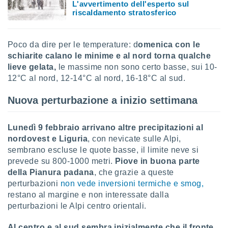
L'avvertimento dell'esperto sul
ioni
" o
riscaldamento stratosferico
tra
sui cookie
o sito
Poco da dire per le temperature: d
omenica con le
schiarite calano le minime e al nord torna qualche
nostri
lieve gelata,
le massime non sono certo basse, sui 10-
12°C al nord, 12-14°C al nord, 16-18°C al sud.
mo il
te
Nuova perturbazione a inizio settimana
ento dei
re
Lunedì 9 febbraio arrivano altre precipitazioni al
ioni su
nordovest e Liguria
, con nevicate sulle Alpi,
vo e/o
sembrano escluse le quote basse, il limite neve si
i,
prevede su 800-1000 metri.
Piove in buona parte
 dati
della Pianura padana
, che grazie a queste
er la
perturbazioni
non vede inversioni termiche e smog,
 della
à, creare
restano al margine e non interessate dalla
r la
perturbazioni le Alpi centro orientali.
à
izzata,
Al centro e al sud sembra inizialmente che il fronte