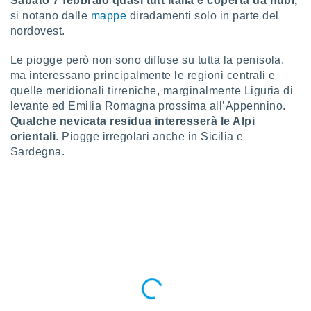
Sabato 7 febbraio quasi tutt’Italia è coperta da nubi,
puoi
si notano dalle
mappe
diradamenti solo in parte del
re ad
nordovest.
 al
ito web
Le piogge però non sono diffuse su tutta la penisola,
et. In
ma interessano principalmente le regioni centrali e
aso ti
mo che
quelle meridionali tirreniche, marginalmente Liguria di
installati
levante ed Emilia Romagna prossima all’Appennino.
okie
Qualche nevicata residua interesserà le Alpi
i per
orientali
. Piogge irregolari anche in Sicilia e
 la
Sardegna.
one nel
 non
utilizzati
er
e il
amento o
rare
à o
i
zzati,
 potrai
are