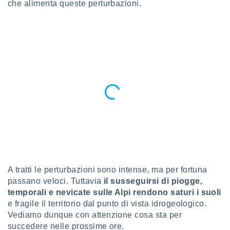
che alimenta queste perturbazioni.
a", è
al sito
ettando
zione di
okie,
dei nostri
che ci
no di
 e
e il
amento
 Web,
i
re un
pecifico
arti la
à o
A tratti le perturbazioni sono intense, ma per fortuna
i
passano veloci. Tuttavia
il susseguirsi di piogge,
zzati
temporali e nevicate sulle Alpi rendono saturi i suoli
 di esso.
e fragile il territorio dal punto di vista idrogeologico.
sultare
Vediamo dunque con attenzione cosa sta per
succedere nelle prossime ore.
oni nella