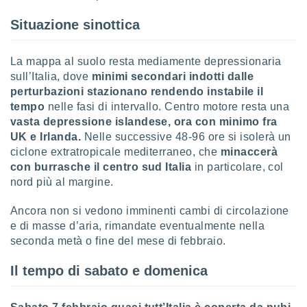
Situazione sinottica
sui cookie
e il tuo
 in
La mappa al suolo resta mediamente depressionaria
o
sull’Italia, dove
minimi secondari indotti dalle
 il
perturbazioni stazionano rendendo instabile il
tempo
nelle fasi di intervallo. Centro motore resta una
azioni
vasta depressione islandese, ora con minimo fra
kie
UK e Irlanda.
Nelle successive 48-96 ore si isolerà un
re
ciclone extratropicale mediterraneo, che
minaccerà
le a piè
 del
con burrasche il centro sud Italia
in particolare, col
to web.
nord più al margine.
Ancora non si vedono imminenti cambi di circolazione
ATIVA,
e di masse d’aria, rimandate eventualmente nella
seconda metà o fine del mese di febbraio.
e
gie
Il tempo di sabato e domenica
i cookie
ccetti
zione dei