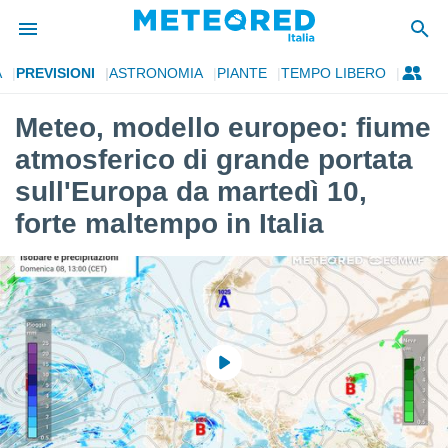
A
PREVISIONI
ASTRONOMIA
PIANTE
TEMPO LIBERO
tiva
rivacy
Meteo, modello europeo: fiume
ti di
atmosferico di grande portata
net
net)
sull'Europa da martedì 10,
i
forte maltempo in Italia
 da
nisti per
 che le
ioni
iano di
È
 a
ito Web
do le
opzioni:
 i