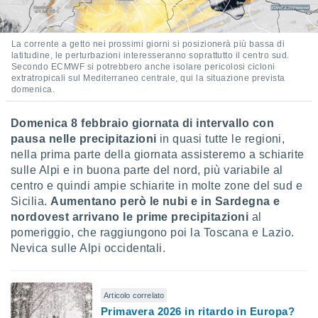
 e
ati
 quali la
a su
La corrente a getto nei prossimi giorni si posizionerà più bassa di
latitudine, le perturbazioni interesseranno soprattutto il centro sud.
ito web,
Secondo ECMWF si potrebbero anche isolare pericolosi cicloni
IP e
extratropicali sul Mediterraneo centrale, qui la situazione prevista
tori di
domenica.
Alcuni
Domenica 8 febbraio giornata di intervallo con
ro
 tuoi dati
pausa nelle precipitazioni
in quasi tutte le regioni,
 sulla
nella prima parte della giornata assisteremo a schiarite
un
sulle Alpi e in buona parte del nord, più variabile al
e
centro e quindi ampie schiarite in molte zone del sud e
, al quale
Sicilia.
Aumentano però le nubi e in Sardegna e
rti. Per
nordovest arrivano le prime precipitazioni
al
puoi
il tuo
pomeriggio, che raggiungono poi la Toscana e Lazio.
o o
Nevica sulle Alpi occidentali.
l
nto dei
ualsiasi
Articolo correlato
 facendo
Primavera 2026 in ritardo in Europa?