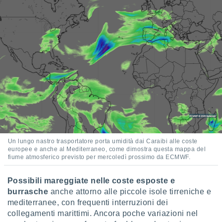
Un lungo nastro trasportatore porta umidità dai Caraibi alle coste
europee e anche al Mediterraneo, come dimostra questa mappa del
fiume atmosferico previsto per mercoledì prossimo da ECMWF.
Possibili mareggiate nelle coste esposte e
burrasche
anche attorno alle piccole isole tirreniche e
mediterranee, con frequenti interruzioni dei
collegamenti marittimi. Ancora poche variazioni nel