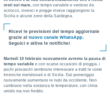
 profili
resti sul mare,
con tempo variabile e ventoso da
lezione
scirocco, rovesci e piogge invece raggiungono la
cità
Sicilia e alcune zone della Sardegna.
izzata,
fili per
izzazione
Ricevi le previsioni del tempo aggiornate
nuti,
grazie al
nuovo canale WhatsApp.
 profili
Seguici e attiva le notifiche!
lezione
uti
zzati,
 le
Martedì 10 febbraio nuovamente avremo la pausa di
ni degli
tempo variabile
e con scarse occasioni di pioggia, i
 misurare
pochi piovaschi sembrano interessare a tratti le coste
zioni dei
tirreniche meridionali e di Sicilia. Dal pomeriggio
,
nuovamente aumentano le nubi da occidente. Non
ere il
cambiano nella sostanza le temperature, con clima
umido ma non freddo.
so
he o la
ione di
enienti
diverse,