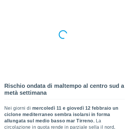
re e
e i
tilizzare
ati per la
e dei
.
izzazione
azione
o la
e del
vo,
à e
Rischio ondata di maltempo al centro sud a
i
zzati,
metà settimana
one delle
ni dei
 e degli
Nei giorni di
mercoledì 11 e giovedì 12 febbraio un
 ricerche
ciclone mediterraneo sembra isolarsi in forma
ico,
allungata sul medio basso mar Tirreno.
La
di
circolazione in quota rende in parziale sella il nord,