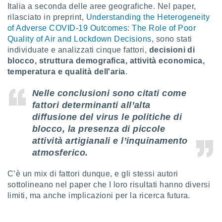
ioni
Italia a seconda delle aree geografiche. Nel paper,
e
rilasciato in preprint,
Understanding the Heterogeneity
à non
of Adverse COVID-19 Outcomes: The Role of Poor
izzata.
Quality of Air and Lockdown Decisions
, sono stati
utare
zione dei
individuate e analizzati cinque fattori,
decisioni di
blocco, struttura demografica, attività economica,
 al
temperatura e qualità dell'aria
.
ito Web
questo
Nelle conclusioni sono citati come
ento
fattori determinanti all’alta
 il
diffusione del virus le politiche di
blocco, la presenza di piccole
o
attività artigianali e l’inquinamento
, noi e i
atmosferico.
rtner
mo
C’è un mix di fattori dunque, e gli stessi autori
sottolineano nel paper che I loro risultati hanno diversi
tori
limiti, ma anche implicazioni per la ricerca futura.
o
e simili
viare,