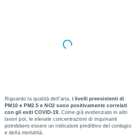
 e
ati
 quali la
a su
ito web,
IP e
tori di
Alcuni
ro
 tuoi dati
 sulla
un
e
, al quale
rti. Per
puoi
Riguardo la qualità dell’aria,
i livelli preesistenti di
il tuo
PM10 e PM2.5 e NO2 sono positivamente correlati
o o
con gli esiti COVID-19.
Come già evidenziato in altri
l
nto dei
lavori poi, le elevate concentrazioni di inquinanti
ualsiasi
potrebbero essere un indicatore predittivo del contagio
 facendo
e della mortalità.