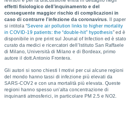
revisori e per la discussione entra in dettaglio negli
 profili
effetti fisiologico dell’inquinamento e del
lezione
conseguente maggior rischio di complicazioni in
cità
caso di contrarre l’infezione da coronavirus
. Il paper
izzata,
fili per
si intitola “
Severe air pollution links to higher mortality
in COVID-19 patients: the “double-hit” hypothesis
” ed è
izzazione
disponibile in pre print sul Jounal of Infection ed è stato
nuti,
curato da medici e ricercatori dell’Istituto San Raffaele
 profili
di Milano, Università di Milano e di Bordeax, primo
lezione
autore il dott.Antonio Frontera.
uti
zzati,
 le
Gli autori si sono chiesti I motivi per cui alcune regioni
ni degli
del mondo hanno tassi di infezione più elevati da
 misurare
SARS-COV2 e con una mortalità più elevata. Queste
zioni dei
regioni hanno spesso un'alta concentrazione di
,
inquinanti atmosferici, in particolare PM 2.5 e NO2.
ere il
so
he o la
ione di
enienti
diverse,