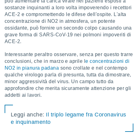
può aumentare la carica virale nei pazienti esposti a
sostanze inquinanti a loro volta impoverendo i recettori
i nostri
ACE-2 e compromettendo le difese dell'ospite. L'alta
artner
concentrazione di NO2 in atmosfera, un potente
ossidante, può fornire un secondo colpo causando una
grave forma di SARS-CoV-19 nei polmoni impoveriti di
ACE-2.
Interessante peraltro osservare, senza per questo trarre
conclusioni, che in marzo e aprile l
e concentrazioni di
NO2 in pianura padana
sono crollate e nel contempo
qualche virologo parla di presunta, tutta da dimostrare,
minor aggressività del virus. Un campo tutto da
approfondire che merita sicuramente attenzione per gli
addetti ai lavori.
Leggi anche:
Il triplo legame fra Coronavirus
e inquinamento