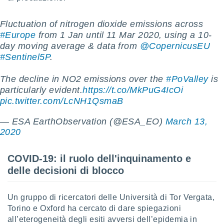
puoi
re ad
Fluctuation of nitrogen dioxide emissions across
 al
#Europe
from 1 Jan until 11 Mar 2020, using a 10-
ito web
et. In
day moving average & data from
@CopernicusEU
aso ti
#Sentinel5P
.
mo che
installati
The decline in NO2 emissions over the
#PoValley
is
okie
particularly evident.
https://t.co/MkPuG4IcOi
i per
pic.twitter.com/LcNH1QsmaB
 la
one nel
— ESA EarthObservation (@ESA_EO)
March 13,
 non
utilizzati
2020
er
e il
COVID-19: il ruolo dell'inquinamento e
amento o
rare
delle decisioni di blocco
à o
i
zzati,
Un gruppo di ricercatori delle Università di Tor Vergata,
 potrai
Torino e Oxford ha cercato di dare spiegazioni
are
all’eterogeneità degli esiti avversi dell’epidemia in