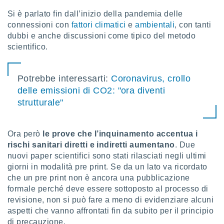
Si è parlato fin dall’inizio della pandemia delle
sui cookie
connessioni con
fattori climatici
e
ambientali
, con tanti
e il tuo
dubbi e anche discussioni come tipico del metodo
 in
scientifico.
o
 il
Potrebbe interessarti:
Coronavirus, crollo
azioni
delle emissioni di CO2: "ora diventi
kie
strutturale"
re
le a piè
 del
to web.
Ora però
le prove che l’inquinamento accentua i
rischi sanitari diretti e indiretti aumentano
. Due
nuovi paper scientifici sono stati rilasciati negli ultimi
ATIVA,
giorni in modalità pre print. Se da un lato va ricordato
che un pre print non è ancora una pubblicazione
e
formale perché deve essere sottoposto al processo di
gie
i cookie
revisione, non si può fare a meno di evidenziare alcuni
aspetti che vanno affrontati fin da subito per il principio
ccetti
zione dei
di precauzione.