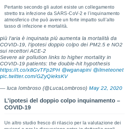
ioni
" o
Pertanto secondo gli autori esiste un collegamento
tra
stretto tra infezione da SARS-CoV-2 e l'inquinamento
sui cookie
atmosferico che può avere un forte impatto sull'alto
o sito
tasso di infezione e mortalità.
nostri
più l'aria è inquinata più aumenta la mortalità da
COVID-19, l'ipotesi doppio colpo dei PM2.5 e NO2
mo il
sui recettori ACE-2
te
Severe air pollution links to higher mortality in
ento dei
COVID-19 patients: the double-hit hypothesis
https://t.co/x8GvTFp2PH
@wganapini
@ilmeteonet
re
pic.twitter.com/GZyQieksKV
ioni su
vo e/o
— luca lombroso (@LucaLombroso)
May 22, 2020
i,
 dati
er la
L’ipotesi del doppio colpo inquinamento –
 della
COVID-19
à, creare
r la
à
Un altro studio fresco di rilascio per la valutazione dei
izzata,