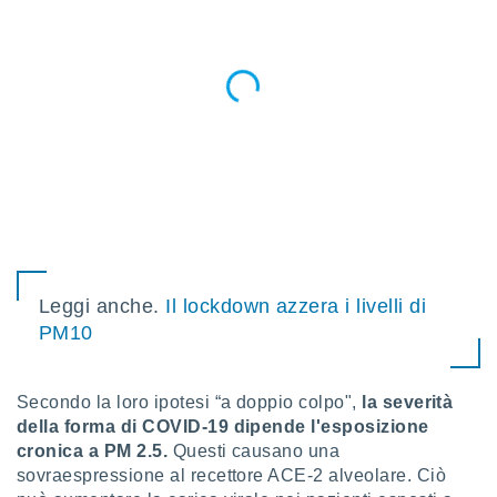
re e
e i
tilizzare
ati per la
e dei
.
izzazione
azione
o la
e del
vo,
Leggi anche.
Il lockdown azzera i livelli di
à e
i
PM10
zzati,
one delle
ni dei
Secondo la loro ipotesi “a doppio colpo",
la severità
 e degli
della forma di COVID-19 dipende l'esposizione
 ricerche
cronica a PM 2.5.
Questi causano una
ico,
sovraespressione al recettore ACE-2 alveolare. Ciò
di