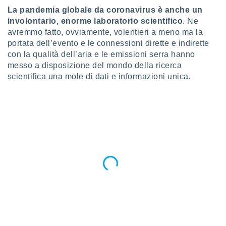
a", è
La pandemia globale da coronavirus è anche un
involontario, enorme laboratorio scientifico
. Ne
al sito
avremmo fatto, ovviamente, volentieri a meno ma la
ettando
zione di
portata dell’evento e le connessioni dirette e indirette
okie,
con la qualità dell’aria e le emissioni serra hanno
dei nostri
messo a disposizione del mondo della ricerca
che ci
scientifica una mole di dati e informazioni unica.
no di
 e
e il
amento
 Web,
i
re un
pecifico
arti la
à o
i
zzati
 di esso.
sultare
oni nella