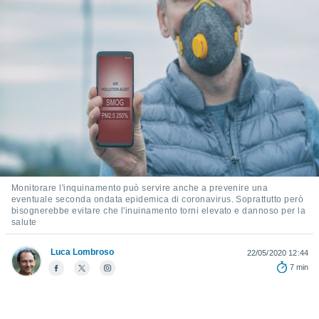
e
amente
cità
izzata,
ACCETTA
ulle
E
ioni
CONTINUA
tramite
e simili,
IMPOSTAZIONI
nte di
e la
Monitorare l'inquinamento può servire anche a prevenire una
tività per
eventuale seconda ondata epidemica di coronavirus. Soprattutto però
re a
bisognerebbe evitare che l'inuinamento torni elevato e dannoso per la
ontenuti
salute
ti
 di
Luca Lombroso
22/05/2020 12:44
senza
7 min
sto.
clic sul
 "Accetta