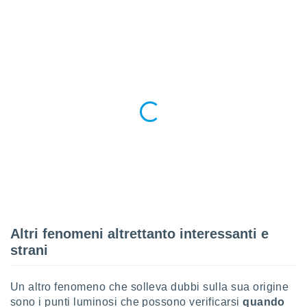
ioni
e
à non
izzata.
utare
zione dei
 al
ito Web
questo
ento
 il
o
, noi e i
rtner
mo
Altri fenomeni altrettanto interessanti e
strani
tori
o
e simili
Un altro fenomeno che solleva dubbi sulla sua origine
viare,
sono i punti luminosi che possono verificarsi
quando