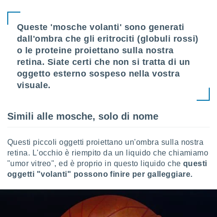
sui cookie
e il tuo
Queste 'mosche volanti' sono generati
 in
dall'ombra che gli eritrociti (globuli rossi)
o le proteine proiettano sulla nostra
o
retina. Siate certi che non si tratta di un
 il
oggetto esterno sospeso nella vostra
azioni
visuale.
kie
re
le a piè
Simili alle mosche, solo di nome
 del
to web.
Questi piccoli oggetti proiettano un'ombra sulla nostra
retina. L'occhio è riempito da un liquido che chiamiamo
ATIVA,
"umor vitreo", ed è proprio in questo liquido che
questi
e
oggetti "volanti" possono finire per galleggiare.
gie
i cookie
ccetti
zione dei