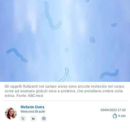
e
amente
cità
izzata,
ACCETTA
ulle
E
ioni
CONTINUA
tramite
e simili,
IMPOSTAZIONI
nte di
e la
tività per
re a
Gli oggetti fluttuanti nel campo visivo sono piccole molecole nel corpo,
ontenuti
come ad esempio globuli rossi e proteine, che proiettano ombre sulla
ti
retina. Fonte: ABCmed
 di
senza
Mellanie Dutra
03/04/2023 17:02
sto.
Meteored Brasile
4 min
clic sul
 "Accetta