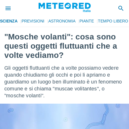
SCIENZA
PREVISIONI
ASTRONOMIA
PIANTE
TEMPO LIBERO
tiva
rivacy
"Mosche volanti": cosa sono
ti di
questi oggetti fluttuanti che a
net
net)
volte vediamo?
i
 da
Gli oggetti fluttuanti che a volte possiamo vedere
nisti per
 che le
quando chiudiamo gli occhi e poi li apriamo e
ioni
guardiamo un luogo ben illuminato è un fenomeno
iano di
comune e si chiama "muscae volitantes", o
È
"mosche volanti".
 a
ito Web
do le
opzioni:
 i