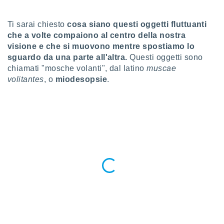
a", è
al sito
Ti sarai chiesto
cosa siano questi oggetti fluttuanti
ettando
che a volte compaiono al centro della nostra
zione di
visione e che si muovono mentre spostiamo lo
okie,
sguardo da una parte all'altra.
Questi oggetti sono
dei nostri
chiamati "mosche volanti", dal latino
muscae
che ci
volitantes
, o
miodesopsie
.
no di
 e
e il
amento
 Web,
i
re un
pecifico
arti la
à o
i
zzati
 di esso.
sultare
oni nella