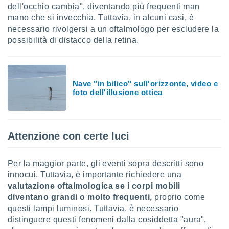
dell'occhio cambia", diventando più frequenti man
re e
mano che si invecchia. Tuttavia, in alcuni casi, è
e i
tilizzare
necessario rivolgersi a un oftalmologo per escludere la
ati per la
possibilità di distacco della retina.
e dei
.
izzazione
Nave "in bilico" sull'orizzonte, video e
foto dell'illusione ottica
azione
o la
e del
vo,
Attenzione con certe luci
à e
i
zzati,
Per la maggior parte, gli eventi sopra descritti sono
one delle
innocui. Tuttavia, è importante richiedere una
ni dei
valutazione oftalmologica
se i corpi mobili
 e degli
diventano grandi o molto frequenti,
proprio come
 ricerche
questi lampi luminosi. Tuttavia, è necessario
ico,
di
distinguere questi fenomeni dalla cosiddetta "aura",