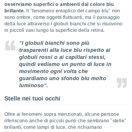
 e
osserviamo superfici o ambienti dal colore blu
ati
brillante.
Il "fenomeno entoptico del campo blu" non
 quali la
sono ombre, come oggetti fluttuanti, ma il passaggio
a su
ito web,
della luce attraverso i globuli bianchi che si muovono
IP e
in piccoli vasi lungo la superficie della retina.
tori di
Alcuni
"I globuli bianchi sono più
trasparenti alla luce blu rispetto ai
ro
globuli rossi o ai capillari stessi,
 tuoi dati
 sulla
quindi vediamo un punto di luce in
un
movimento ogni volta che
e
guardiamo uno sfondo blu molto
, al quale
luminoso".
rti. Per
puoi
il tuo
Stelle nei tuoi occhi
o o
l
nto dei
Oltre ai fenomeni sopra menzionati, alcune persone
ualsiasi
riferiscono anche di piccoli punti che sembrano "stelle"
 facendo
brillanti, come lampi di luce, che richiamano