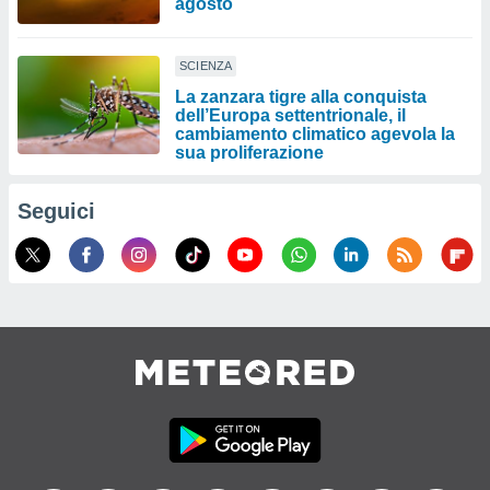
agosto
SCIENZA
La zanzara tigre alla conquista
dell’Europa settentrionale, il
cambiamento climatico agevola la
sua proliferazione
Seguici