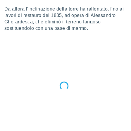
 e
ati
Da allora l'inclinazione della torre ha rallentato, fino ai
 quali la
lavori di restauro del 1835, ad opera di Alessandro
a su
Gherardesca, che eliminò il terreno fangoso
ito web,
sostituendolo con una base di marmo.
IP e
tori di
Alcuni
ro
 tuoi dati
 sulla
un
e
, al quale
rti. Per
puoi
il tuo
o o
l
nto dei
ualsiasi
 facendo