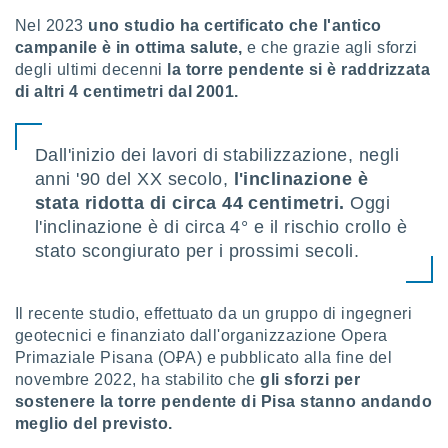
re e
Nel 2023
uno studio ha certificato che l'antico
e i
campanile è in ottima salute,
e che grazie agli sforzi
tilizzare
degli ultimi decenni
la torre pendente si è raddrizzata
ati per la
di altri 4 centimetri dal 2001.
e dei
.
Dall'inizio dei lavori di stabilizzazione, negli
izzazione
anni '90 del XX secolo,
l'inclinazione è
azione
stata ridotta di circa 44 centimetri.
Oggi
o la
l'inclinazione è di circa 4° e il rischio crollo è
e del
stato scongiurato per i prossimi secoli.
vo,
à e
i
Il recente studio, effettuato da un gruppo di ingegneri
zzati,
one delle
geotecnici e finanziato dall'organizzazione Opera
ni dei
Primaziale Pisana (O₽A) e pubblicato alla fine del
 e degli
novembre 2022, ha stabilito che
gli sforzi per
 ricerche
sostenere la torre pendente di Pisa stanno andando
ico,
meglio del previsto.
di