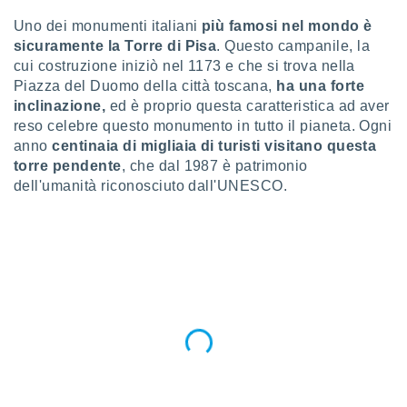
a", è
Uno dei monumenti italiani
più famosi nel mondo è
al sito
sicuramente la Torre di Pisa
. Questo campanile, la
ettando
cui costruzione iniziò nel 1173 e che si trova nella
zione di
Piazza del Duomo della città toscana,
ha una forte
okie,
inclinazione,
ed è proprio questa caratteristica ad aver
dei nostri
reso celebre questo monumento in tutto il pianeta. Ogni
che ci
no di
anno
centinaia di migliaia di turisti visitano questa
 e
torre pendente
, che dal 1987 è patrimonio
e il
dell'umanità riconosciuto dall'UNESCO.
amento
 Web,
i
re un
pecifico
arti la
à o
i
zzati
 di esso.
sultare
oni nella