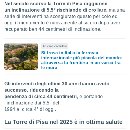
 profili
Nel secolo scorso la Torre di Pisa raggiunse
lezione
un'inclinazione di 5,5° rischiando di crollare,
ma una
cità
serie di interventi ha scongiurato questo pericolo ed
izzata,
oggi il monumento è nuovamente al sicuro dopo aver
fili per
recuperato ben 44 centimetri di inclinazione.
izzazione
nuti,
Articolo correlato
 profili
lezione
Si trova in Italia la ferrovia
internazionale più piccola del mondo:
uti
attraversa la frontiera in un varco tra
zzati,
le mura
 le
ni degli
 misurare
Gli interventi degli ultimi 30 anni hanno avuto
zioni dei
successo, riducendo la
,
pendenza di circa 44 centimetri,
e portando
ere il
l'inclinazione dai 5,5° del
so
1994 ai circa 4° di oggi.
he o la
ione di
La Torre di Pisa nel 2025 è in ottima salute
enienti
diverse,