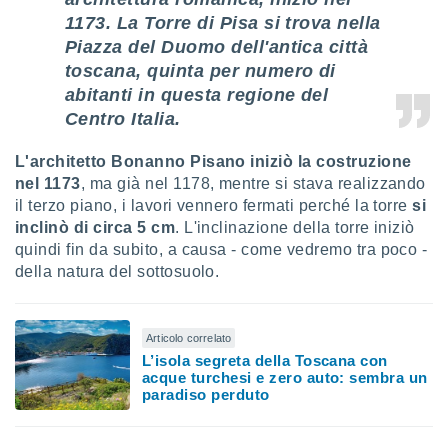
puoi
1173. La Torre di Pisa si trova nella
re ad
Piazza del Duomo dell'antica città
 al
toscana, quinta per numero di
ito web
et. In
abitanti in questa regione del
aso ti
Centro Italia.
mo che
installati
L'architetto Bonanno Pisano iniziò la costruzione
okie
nel 1173
, ma già nel 1178, mentre si stava realizzando
i per
 la
il terzo piano, i lavori vennero fermati perché la torre
si
one nel
inclinò di circa 5 cm
. L'inclinazione della torre iniziò
 non
quindi fin da subito, a causa - come vedremo tra poco -
utilizzati
della natura del sottosuolo.
er
e il
amento o
rare
Articolo correlato
à o
L’isola segreta della Toscana con
i
acque turchesi e zero auto: sembra un
paradiso perduto
zzati,
 potrai
are