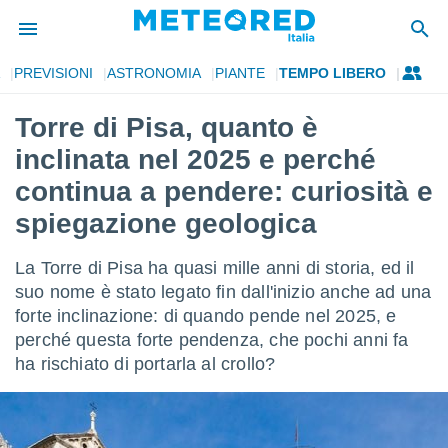
PREVISIONI
ASTRONOMIA
PIANTE
TEMPO LIBERO
tiva
rivacy
Torre di Pisa, quanto è
ti di
inclinata nel 2025 e perché
net
net)
continua a pendere: curiosità e
i
spiegazione geologica
 da
nisti per
 che le
La Torre di Pisa ha quasi mille anni di storia, ed il
ioni
suo nome è stato legato fin dall'inizio anche ad una
iano di
È
forte inclinazione: di quando pende nel 2025, e
perché questa forte pendenza, che pochi anni fa
 a
ha rischiato di portarla al crollo?
ito Web
do le
opzioni:
 i