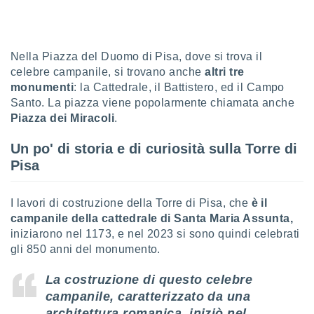
sui cookie
e il tuo
 in
Nella Piazza del Duomo di Pisa, dove si trova il
celebre campanile, si trovano anche
altri tre
o
monumenti
: la Cattedrale, il Battistero, ed il Campo
 il
Santo. La piazza viene popolarmente chiamata anche
azioni
Piazza dei Miracoli
.
kie
re
Un po' di storia e di curiosità sulla Torre di
le a piè
Pisa
 del
to web.
I lavori di costruzione della Torre di Pisa, che
è il
campanile della cattedrale di Santa Maria Assunta,
ATIVA,
iniziarono nel 1173, e nel 2023 si sono quindi celebrati
gli 850 anni del monumento.
e
gie
i cookie
La costruzione di questo celebre
campanile, caratterizzato da una
ccetti
zione dei
architettura romanica, iniziò nel