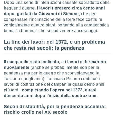
ioni
Dopo una serie di interruzioni causate soprattutto dalle
e
frequenti guerre,
i lavori ripresero
circa cento anni
à non
dopo
, guidati da Giovanni di Simone
, che per
izzata.
compensare l'inclinazione della torre fece costruire
utare
verticalmente quattro piani, portando alla caratteristica
zione dei
forma "a banana" che si può vedere ancora oggi.
 al
ito Web
La fine dei lavori nel 1372, e un problema
questo
che resta nei secoli: la pendenza
ento
 il
Il campanile restò inclinato, e i lavori si fermarono
nuovamente
(anche se probabilmente non per la
o
pendenza ma per le guerre che sconvolgevano la
, noi e i
Toscana quegli anni). Tommaso Pisano continuò i
rtner
lavori di costruzione del campanile quasi cento anni
mo
più tardi,
completando l'opera nel 1372, quasi
duecento anni dopo l'inizio della costruzione.
tori
o
Secoli di stabilità, poi la pendenza accelera:
e simili
viare,
rischio crollo nel XX secolo