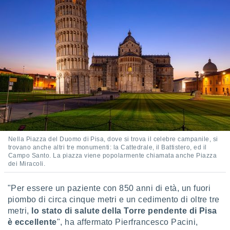
Nella Piazza del Duomo di Pisa, dove si trova il celebre campanile, si
trovano anche altri tre monumenti: la Cattedrale, il Battistero, ed il
Campo Santo. La piazza viene popolarmente chiamata anche Piazza
dei Miracoli.
"Per essere un paziente con 850 anni di età, un fuori
piombo di circa cinque metri e un cedimento di oltre tre
metri,
lo stato di salute della Torre pendente di Pisa
è eccellente
", ha affermato Pierfrancesco Pacini,