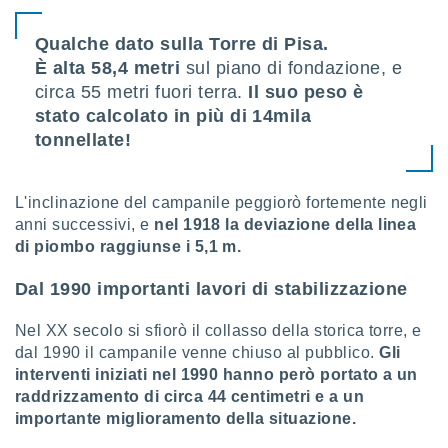
ioni
" o
tra
Qualche dato sulla Torre di Pisa.
sui cookie
È alta 58,4 metri
sul piano di fondazione, e
o sito
circa 55 metri fuori terra.
Il suo peso è
stato calcolato in più di 14mila
nostri
tonnellate!
mo il
te
L'inclinazione del campanile peggiorò fortemente negli
ento dei
anni successivi, e
nel 1918 la deviazione della linea
di piombo raggiunse i 5,1 m.
re
ioni su
vo e/o
Dal 1990 importanti lavori di stabilizzazione
i,
 dati
Nel XX secolo si sfiorò il collasso della storica torre, e
er la
dal 1990 il campanile venne chiuso al pubblico.
Gli
 della
interventi iniziati nel 1990 hanno però portato a un
à, creare
raddrizzamento di circa 44 centimetri e a un
r la
importante miglioramento della situazione.
à
izzata,