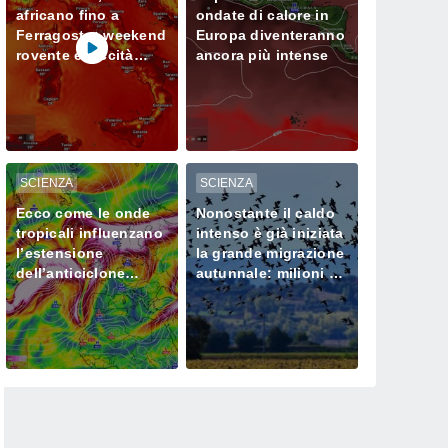
africano fino a
ondate di calore in
Ferragosto: weekend
Europa diventeranno
rovente e siccità
ancora più intense
sempre più seria al
Nord
SCIENZA
SCIENZA
Ecco come le onde
Nonostante il caldo
tropicali influenzano
intenso è già iniziata
l’estensione
la grande migrazione
dell’anticiclone
autunnale: milioni di
africano in Europa
uccelli verso l’Africa