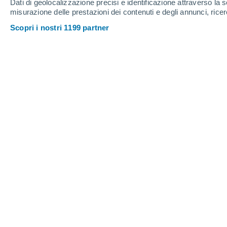
Dati di geolocalizzazione precisi e identificazione attraverso la s
misurazione delle prestazioni dei contenuti e degli annunci, ricer
Scopri i nostri 1199 partner
Le uova di Pasqua sono presenti sulle nostre tavole in que
Catherine Early
31/0
Meteored Regno Unito
Le intense piogge seguite da una sicci
producono
cacao
hanno visto il
prezzo
superando i 10.000 dollari la tonnell
il Ghana hanno registrato piogge più d