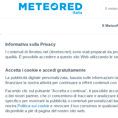
Il Meteo
TUTTE
ATTUALITÀ
SCIENZA
PREVISIONI
ASTRO
Informativa sulla Privacy
I contenuti di Ilmeteo.net (ilmeteo.net) sono stati preparati da pro
qualità. È possibile accedere a questo sito Web utilizzando le se
Accetta i cookie e accedi gratuitamente
La pubblicità digitale personalizzata, basata sulle informazioni ra
finanziare la nostra attività per continuare a offrirti contenuti co
Home
Notizie
Attualità
Il cambiamento climatico
Facendo clic sul pulsante "Accetta e continua", è possibile accede
o dei nostri partner, che ci consentono di tracciare e analizzare
specifico per mostrarti la pubblicità o contenuti personalizzati b
Il cambiamento climati
nostra
Politica sui cookie
e revocare il tuo consenso in qualsia
disponibile a piè di pagina del nostro sito web.
aumentare il prezzo de