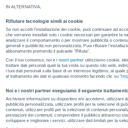
perché
IN ALTERNATIVA,
Le intense piogge seguite da una siccit
Rifiutare tecnologie simili ai cookie
producono cacao hanno visto il prezzo de
Se non accetti l'installazione dei cookie, puoi continuare ad acc
che verranno installati solo i cookie necessari per garantire la n
superando i 10.000 dollari la tonnella
analizzare il comportamento o per mostrare pubblicità o contenut
climatico potrebbe rendere le uova di
generali e pubblicità non personalizzata. Puoi rifiutare l'install
abbonamento premendo il pulsante "Rifiuta".
Con il tuo consenso, noi e i
nostri partner
utilizziamo cookie, iden
trattare dati personali quali la tua visita su questo sito web, indiri
i tuoi dati personali sulla base di un interesse legittimo, al quale
al trattamento dei dati in qualsiasi momento facendo clic su "
Imp
Noi e i nostri partner eseguiamo il seguente trattamento
Archiviare informazioni su dispositivo e/o accedervi, utilizzare dati
pubblicità personalizzata, utilizzare profili per la selezione di pu
contenuti, utilizzare profili per la selezione di contenuti personal
prestazioni dei contenuti, comprendere il pubblico attraverso stat
sviluppare e migliorare i servizi, utilizzare dati limitati per la sel