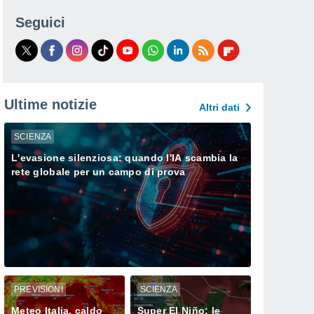
Seguici
Ultime notizie
Altri dati
SCIENZA
L'evasione silenziosa: quando l'IA scambia la
rete globale per un campo di prova
PREVISIONI
SCIENZA
Meteo Italia, caldo
Super El Niño: le