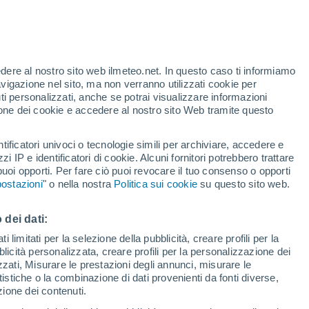
à nelle nazioni dell’Africa occidentale che
ll’ingrediente salire a livelli record,
edere al nostro sito web ilmeteo.net. In questo caso ti informiamo
avigazione nel sito, ma non verranno utilizzati cookie per
ta. Questo effetto del cambiamento
i personalizzati, anche se potrai visualizzare informazioni
 Pasqua più costose.
azione dei cookie e accedere al nostro sito Web tramite questo
tificatori univoci o tecnologie simili per archiviare, accedere e
zzi IP e identificatori di cookie. Alcuni fornitori potrebbero trattare
 puoi opporti. Per fare ciò puoi revocare il tuo consenso o opporti
ostazioni
" o nella nostra
Politica sui cookie
su questo sito web.
 dei dati:
 limitati per la selezione della pubblicità, creare profili per la
bblicità personalizzata, creare profili per la personalizzazione dei
izzati, Misurare le prestazioni degli annunci, misurare le
istiche o la combinazione di dati provenienti da fonti diverse,
ezione dei contenuti.