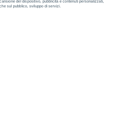
cansione del dispositivo, pubblicità e contenuti personalizzati,
che sul pubblico, sviluppo di servizi.
sti giorni di celebrazioni pasquali.
3/2024 07:30
4 min
tà nelle nazioni dell’Africa occidentale che
 dell’ingrediente salire a livelli record,
ata.
Nel dicembre 2023, la Costa d’Avorio e
el doppio della media trentennale per quel