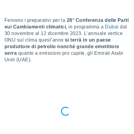
a", è
al sito
ettando
Fervono i preparativi per la
28°
Conferenza delle Parti
zione di
sui Cambiamenti climatici,
in programma a
Dubai
dal
okie,
30 novembre al 12 dicembre 2023. L’annuale vertice
dei nostri
ONU sul clima quest’anno
si terrà in un paese
che ci
produttore di petrolio nonché grande emettitore
no di
serra
quanto a emissioni pro capite, gli Emirati Arabi
 e
e il
Uniti (UAE).
amento
 Web,
i
re un
pecifico
arti la
à o
i
zzati
 di esso.
sultare
oni nella