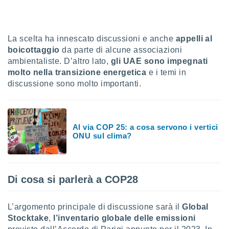
sui cookie
e il tuo
 in
La scelta ha innescato discussioni e anche
appelli al
boicottaggio
da parte di alcune associazioni
o
ambientaliste. D’altro lato,
gli UAE sono impegnati
 il
molto nella transizione energetica
e i temi in
discussione sono molto importanti.
azioni
kie
re
le a piè
 del
Al via COP 25: a cosa servono i vertici
to web.
ONU sul clima?
ATIVA,
Di cosa si parlerà a COP28
e
gie
i cookie
L’argomento principale di discussione sarà il
Global
ccetti
Stocktake
,
l’inventario globale delle emissioni
zione dei