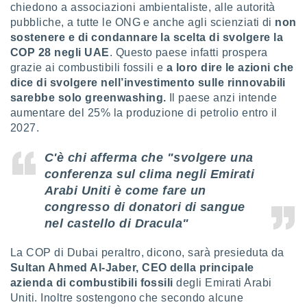
chiedono a associazioni ambientaliste, alle autorità
re e
pubbliche, a tutte le ONG e anche agli scienziati di
non
e i
sostenere e di condannare la scelta di svolgere la
tilizzare
ati per la
COP 28 negli UAE
. Questo paese infatti prospera
e dei
grazie ai combustibili fossili e
a loro dire le azioni che
.
dice di svolgere nell’investimento sulle rinnovabili
sarebbe solo greenwashing.
Il paese anzi intende
izzazione
aumentare del 25% la produzione di petrolio entro il
2027.
azione
o la
C'è chi afferma che "svolgere una
e del
conferenza sul clima negli Emirati
vo,
Arabi Uniti è come fare un
à e
i
congresso di donatori di sangue
zzati,
nel castello di Dracula"
one delle
ni dei
La COP di Dubai peraltro, dicono, sarà presieduta da
 e degli
Sultan Ahmed Al-Jaber, CEO della principale
 ricerche
ico,
azienda di combustibili fossili
degli Emirati Arabi
di
Uniti. Inoltre sostengono che secondo alcune