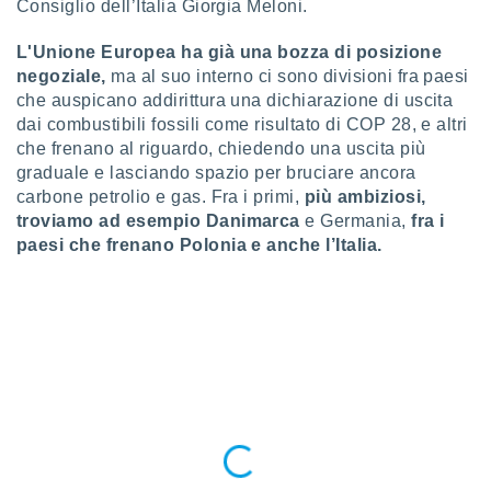
Consiglio dell’Italia Giorgia Meloni.
ioni
" o
tra
L'Unione Europea ha già una bozza di posizione
sui cookie
o sito
negoziale,
ma al suo interno ci sono divisioni fra paesi
che auspicano addirittura una dichiarazione di uscita
dai combustibili fossili come risultato di COP 28, e altri
nostri
che frenano al riguardo, chiedendo una uscita più
graduale e lasciando spazio per bruciare ancora
mo il
carbone petrolio e gas. Fra i primi,
più ambiziosi,
te
troviamo ad esempio Danimarca
e Germania,
fra i
ento dei
paesi che frenano Polonia e anche l’Italia.
re
ioni su
vo e/o
i,
 dati
er la
 della
à, creare
r la
à
izzata,