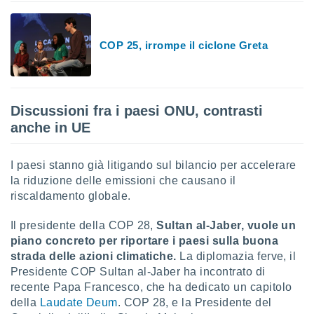
 e
ati
 quali la
a su
COP 25, irrompe il ciclone Greta
ito web,
IP e
tori di
Alcuni
Discussioni fra i paesi ONU, contrasti
ro
anche in UE
 tuoi dati
 sulla
un
I paesi stanno già litigando sul bilancio per accelerare
e
la riduzione delle emissioni che causano il
, al quale
riscaldamento globale.
rti. Per
puoi
Il presidente della COP 28,
Sultan al-Jaber, vuole un
il tuo
piano concreto per riportare i paesi sulla buona
o o
l
strada delle azioni climatiche.
La diplomazia ferve, il
nto dei
Presidente COP Sultan al-Jaber ha incontrato di
ualsiasi
recente Papa Francesco, che ha dedicato un capitolo
 facendo
della
Laudate Deum
. COP 28, e la Presidente del