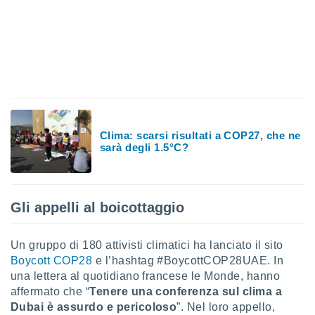
 profili
lezione
cità
izzata,
fili per
izzazione
nuti,
 profili
lezione
Clima: scarsi risultati a COP27, che ne
uti
sarà degli 1.5°C?
zzati,
 le
ni degli
 misurare
Gli appelli al boicottaggio
zioni dei
,
ere il
Un gruppo di 180 attivisti climatici ha lanciato il sito
Boycott COP28
e l’hashtag #BoycottCOP28UAE. In
so
he o la
una lettera al quotidiano francese le Monde, hanno
ione di
affermato che “
Tenere una conferenza sul clima a
enienti
Dubai è assurdo e pericoloso
”. Nel loro appello,
diverse,