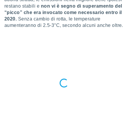
ioni
restano stabili e
non vi è segno di superamento del
e
à non
“picco” che era invocato come necessario entro il
izzata.
2020.
Senza cambio di rotta, le temperature
utare
aumenteranno di 2.5-3°C, secondo alcuni anche oltre.
zione dei
 al
ito Web
questo
ento
 il
o
, noi e i
rtner
mo
tori
o
e simili
viare,