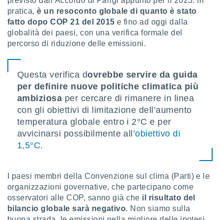
previsto dall’Accordo di Parigi appunto per il 2023. In
puoi
pratica,
è un resoconto globale di quanto è stato
re ad
fatto dopo COP 21 del 2015
e fino ad oggi dalla
 al
globalità dei paesi, con una verifica formale del
ito web
percorso di riduzione delle emissioni.
et. In
aso ti
mo che
installati
Questa verifica d
ovrebbe servire da guida
okie
per definire nuove politiche climatica più
i per
ambiziosa
per cercare di rimanere in linea
 la
con gli obiettivi di limitazione dell’aumento
one nel
 non
temperatura globale entro i 2°C e per
utilizzati
avvicinarsi possibilmente all’
obiettivo di
er
1,5°C
.
e il
amento o
rare
à o
I paesi membri della Convenzione sul clima (Parti) e le
i
organizzazioni governative, che partecipano come
zzati,
osservatori alle COP, sanno già che
il risultato del
 potrai
bilancio globale sarà negativo
. Non siamo sulla
are
buona strada, le emissioni nella migliore delle ipotesi