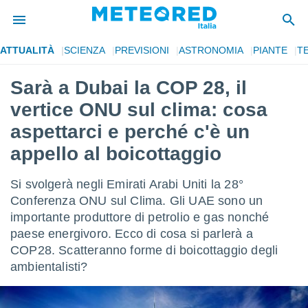
ATTUALITÀ
SCIENZA
PREVISIONI
ASTRONOMIA
PIANTE
T
tiva
rivacy
Sarà a Dubai la COP 28, il
ti di
vertice ONU sul clima: cosa
net
net)
aspettarci e perché c'è un
i
appello al boicottaggio
 da
nisti per
 che le
Si svolgerà negli Emirati Arabi Uniti la 28°
ioni
Conferenza ONU sul Clima. Gli UAE sono un
iano di
È
importante produttore di petrolio e gas nonché
paese energivoro. Ecco di cosa si parlerà a
 a
COP28. Scatteranno forme di boicottaggio degli
ito Web
ambientalisti?
do le
opzioni:
 i