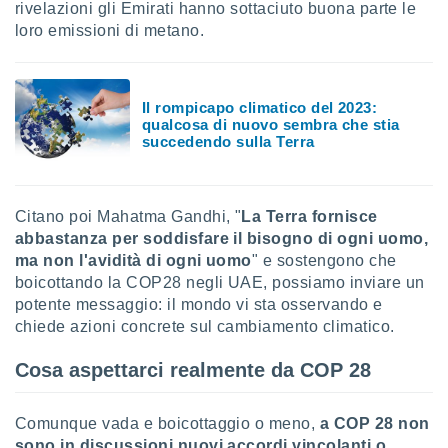
rivelazioni gli Emirati hanno sottaciuto buona parte le
loro emissioni di metano.
i nostri
artner
Il rompicapo climatico del 2023:
qualcosa di nuovo sembra che stia
succedendo sulla Terra
Citano poi Mahatma Gandhi, "
La Terra fornisce
abbastanza per soddisfare il bisogno di ogni uomo,
ma non l'avidità di ogni uomo
" e sostengono che
boicottando la COP28 negli UAE, possiamo inviare un
potente messaggio: il mondo vi sta osservando e
chiede azioni concrete sul cambiamento climatico.
Cosa aspettarci realmente da COP 28
Comunque vada e boicottaggio o meno,
a COP 28 non
sono in discussioni nuovi accordi vincolanti o