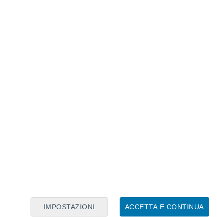
correlato
anciamento termico positivo, il fenomeno che
ca gli effetti delle onde di calore
ificative per la salute pubblica. Quando le
te, il corpo umano ha meno tempo per
te il giorno, aumentando il rischio di
scoperto che gli eventi di caldo
più frequenti in tutti i
ropicali sono tra le più colpite.
IMPOSTAZIONI
ACCETTA E CONTINUA
ll'Europa meridionale, gran parte