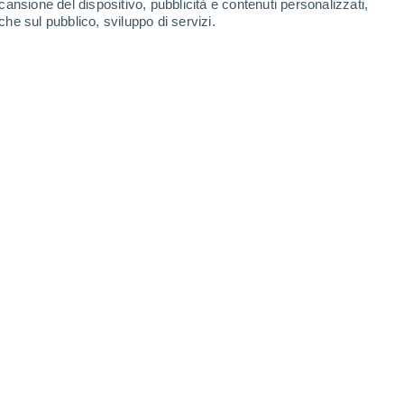
cansione del dispositivo, pubblicità e contenuti personalizzati,
che sul pubblico, sviluppo di servizi.
ni d'azione per la salute pubblica, migliorare i sistemi di allerta
Immagine creata con intelligenza artificiale.
6/2026 15:00
7 min
o eccezionale, né è limitato a determinate
cientifico avverte che
circa un miliardo di
rno all'anno di stress da calore estremo
 riflette il crescente impatto dei