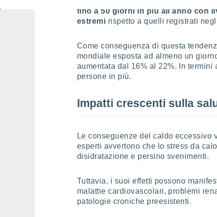
dell'Africa e alcune zone del Sud Ame
fino a 50 giorni in più all'anno con l
estremi
rispetto a quelli registrati negl
Come conseguenza di questa tendenza
mondiale esposta ad almeno un giorno 
aumentata dal 16% al 22%. In termini as
persone in più.
Impatti crescenti sulla sal
Le conseguenze del caldo eccessivo va
esperti avvertono che lo stress da cal
disidratazione e persino svenimenti.
Tuttavia, i suoi effetti possono manife
malattie cardiovascolari, problemi rena
patologie croniche preesistenti.