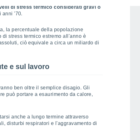
rica
stanno attualmente sperimentando
ivelli di stress termico considerati gravi o
i anni '70.
, la percentuale della popolazione
di stress termico estremo all'anno è
soluti, ciò equivale a circa un miliardo di
ute e sul lavoro
nno ben oltre il semplice disagio. Gli
ore può portare a esaurimento da calore,
starsi anche a lungo termine attraverso
li, disturbi respiratori e l'aggravamento di