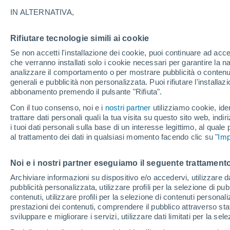
diventando più intense
IN ALTERNATIVA,
Uno studio internazionale rivela che lo
Rifiutare tecnologie simili ai cookie
pianeta e che le notti si stanno riscal
Se non accetti l'installazione dei cookie, puoi continuare ad acc
che verranno installati solo i cookie necessari per garantire la n
esponendo miliardi di persone a maggior
analizzare il comportamento o per mostrare pubblicità o contenut
generali e pubblicità non personalizzata. Puoi rifiutare l'install
abbonamento premendo il pulsante "Rifiuta".
Con il tuo consenso, noi e i
nostri partner
utilizziamo cookie, iden
trattare dati personali quali la tua visita su questo sito web, indiri
i tuoi dati personali sulla base di un interesse legittimo, al quale
al trattamento dei dati in qualsiasi momento facendo clic su "
Imp
Noi e i nostri partner eseguiamo il seguente trattamento
Archiviare informazioni su dispositivo e/o accedervi, utilizzare dati
pubblicità personalizzata, utilizzare profili per la selezione di pu
contenuti, utilizzare profili per la selezione di contenuti personal
prestazioni dei contenuti, comprendere il pubblico attraverso stat
sviluppare e migliorare i servizi, utilizzare dati limitati per la sel