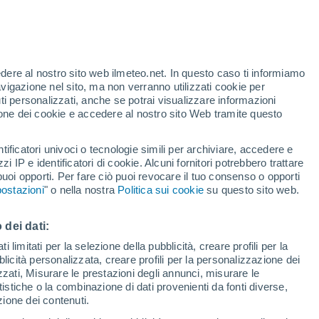
 e frequenti?
 stress da calore sta aumentando in tutto il
dando più velocemente dei giorni,
edere al nostro sito web ilmeteo.net. In questo caso ti informiamo
avigazione nel sito, ma non verranno utilizzati cookie per
i rischi per la salute.
i personalizzati, anche se potrai visualizzare informazioni
azione dei cookie e accedere al nostro sito Web tramite questo
tificatori univoci o tecnologie simili per archiviare, accedere e
zzi IP e identificatori di cookie. Alcuni fornitori potrebbero trattare
 puoi opporti. Per fare ciò puoi revocare il tuo consenso o opporti
ostazioni
" o nella nostra
Politica sui cookie
su questo sito web.
 dei dati:
 limitati per la selezione della pubblicità, creare profili per la
bblicità personalizzata, creare profili per la personalizzazione dei
izzati, Misurare le prestazioni degli annunci, misurare le
istiche o la combinazione di dati provenienti da fonti diverse,
ezione dei contenuti.