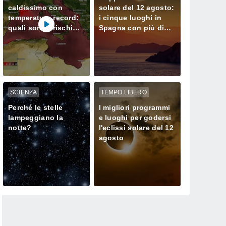
caldissimo con
solare del 12 agosto:
temperature record:
i cinque luoghi in
quali sono i rischi
Spagna con più di
per i prossimi mesi?
un minuto di buio
SCIENZA
TEMPO LIBERO
Perché le stelle
I migliori programmi
lampeggiano la
e luoghi per godersi
notte?
l'eclissi solare del 12
agosto