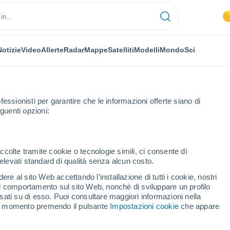
Notizie
Video
Allerte
Radar
Mappe
Satelliti
Modelli
Mondo
Sci
NOMIA
PIANTE
TEMPO LIBERO
fessionisti per garantire che le informazioni offerte siano di
guenti opzioni:
ccolte tramite cookie o tecnologie simili, ci consente di
n elevati standard di qualità senza alcun costo.
ndate di calore estreme: perché le alte temperature stanno diventando
re al sito Web accettando l'installazione di tutti i cookie, nostri
 il comportamento sul sito Web, nonché di sviluppare un profilo
asati su di esso. Puoi consultare maggiori informazioni nella
 ondate di calore
si momento premendo il pulsante
Impostazioni cookie
che appare
e temperature stanno