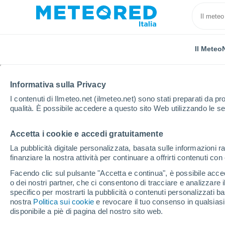
Il Meteo
TUTTE
ATTUALITÀ
SCIENZA
PREVISIONI
ASTRO
Informativa sulla Privacy
I contenuti di Ilmeteo.net (ilmeteo.net) sono stati preparati da pro
qualità. È possibile accedere a questo sito Web utilizzando le se
Accetta i cookie e accedi gratuitamente
La pubblicità digitale personalizzata, basata sulle informazioni ra
finanziare la nostra attività per continuare a offrirti contenuti co
Home
Notizie
Attualità
La mappa globale delle o
Facendo clic sul pulsante "Accetta e continua", è possibile accede
o dei nostri partner, che ci consentono di tracciare e analizzare
specifico per mostrarti la pubblicità o contenuti personalizzati b
La mappa globale delle
nostra
Politica sui cookie
e revocare il tuo consenso in qualsia
disponibile a piè di pagina del nostro sito web.
estreme: perché le alt