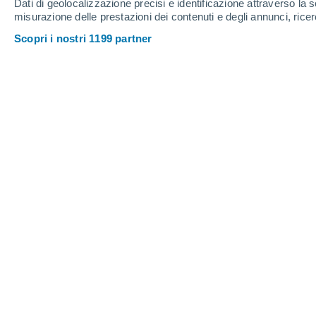
Dati di geolocalizzazione precisi e identificazione attraverso la s
misurazione delle prestazioni dei contenuti e degli annunci, ricer
Scopri i nostri 1199 partner
Gli autori sottolineano che sarà essenziale rafforzare i pia
precoce e promuovere strategie di raffreddamento urbano. 
Christian Garavaglia
29/0
Meteored Argentina
Il caldo estremo non è più un fenomen
regioni del pianeta. Un nuovo studio s
persone in più soffre almeno un gio
rispetto agli anni '70,
una tendenza che