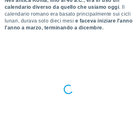
Nell'antica Roma, fino al
46 a.C.,
era in uso un
puoi
calendario diverso da quello che usiamo oggi
. Il
re ad
calendario romano era basato principalmente sui cicli
 al
lunari, durava solo dieci mesi
e faceva iniziare l'anno
ito web
l'anno a marzo,
terminando a dicembre.
et. In
aso ti
mo che
installati
okie
i per
 la
one nel
 non
utilizzati
er
e il
amento o
rare
à o
i
zzati,
 potrai
are