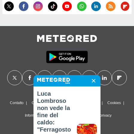
Luca
Lombroso
Contatto
Chi siamo
FAQ
Termini di utilizzo
Cookies
non vede la
fine del
Informativa sulla privacy
Impostazioni sulla privacy
caldo:
© 2026 Meteored. Tutti i diritti riservati
"Ferragosto