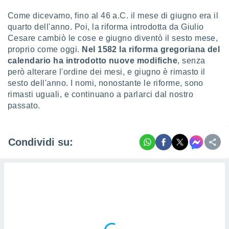
re e
Come dicevamo, fino al 46 a.C. il mese di giugno era il
e i
quarto dell'anno. Poi, la riforma introdotta da Giulio
tilizzare
Cesare cambiò le cose e giugno diventò il sesto mese,
ati per la
e dei
proprio come oggi.
Nel 1582 la riforma gregoriana del
.
calendario ha introdotto nuove modifiche
, senza
però alterare l'ordine dei mesi, e giugno è rimasto il
sesto dell'anno. I nomi, nonostante le riforme, sono
izzazione
rimasti uguali, e continuano a parlarci dal nostro
azione
passato.
o la
e del
vo,
Condividi su:
à e
i
zzati,
one delle
ni dei
 e degli
 ricerche
ico,
di