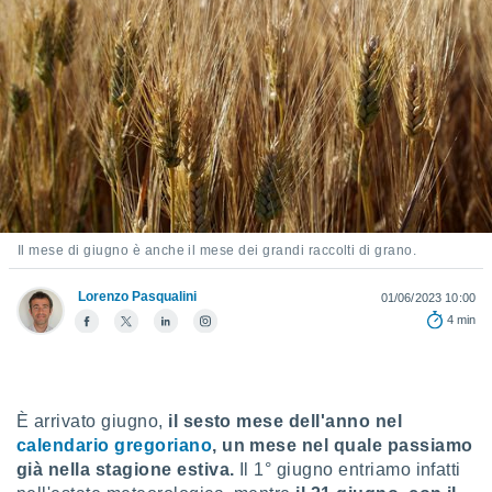
e
amente
cità
izzata,
ACCETTA
ulle
E
ioni
CONTINUA
tramite
e simili,
IMPOSTAZIONI
Il mese di giugno è anche il mese dei grandi raccolti di grano.
nte di
e la
Lorenzo Pasqualini
tività per
01/06/2023 10:00
re a
4 min
ontenuti
ti
 di
senza
È arrivato giugno,
il sesto mese dell'anno nel
sto.
calendario gregoriano
, un mese nel quale passiamo
clic sul
già nella stagione estiva.
Il 1° giugno entriamo infatti
 "Accetta