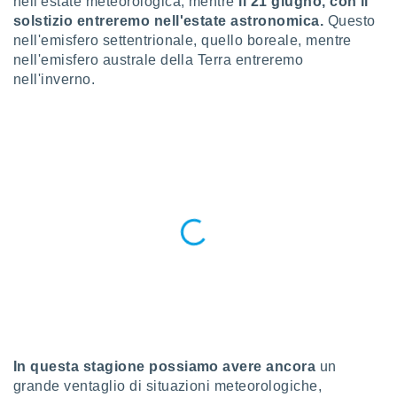
nell'estate meteorologica, mentre
il 21 giugno, con il
a", è
solstizio entreremo nell'estate astronomica.
Questo
al sito
nell'emisfero settentrionale, quello boreale, mentre
ettando
nell'emisfero australe della Terra entreremo
zione di
nell'inverno.
okie,
dei nostri
che ci
no di
 e
e il
amento
 Web,
i
re un
pecifico
arti la
à o
i
zzati
 di esso.
sultare
In questa stagione possiamo avere ancora
un
grande ventaglio di situazioni meteorologiche,
oni nella