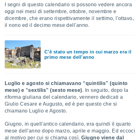
ioni
I segni di questo calendario si possono vedere ancora
e
oggi nei mesi di settembre, ottobre, novembre e
à non
dicembre, che erano rispettivamente il settimo, l'ottavo,
izzata.
utare
il nono ed il decimo mese dell'anno.
zione dei
 al
ito Web
C'è stato un tempo in cui marzo era il
questo
primo mese dell’anno
ento
 il
Luglio e agosto si chiamavano “quintilis” (quinto
o
mese) e “sextilis” (sesto mese)
. In seguito, dopo la
, noi e i
riforma giuliana del calendario, vennero dedicati a
rtner
Giulio Cesare e Augusto, ed è per questo che si
mo
chiamano Luglio e Agosto.
tori
o
Giugno, in quell'antico calendario, era quindi il quarto
e simili
mese dell'anno dopo marzo, aprile e maggio. Ed eccoci
viare,
al motivo per cui si chiama così.
Giugno viene dal