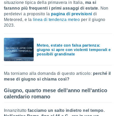
situazione tipica della primavera in Italia,
ma si
faranno più frequenti
i primi assaggi di estate
. Non
sui cookie
e il tuo
perdetevi a proposito la
pagina di previsioni
di
 in
Meteored, e la
linea di tendenza meteo
per il giugno
2023.
o
 il
azioni
Meteo, estate con falsa partenza:
kie
giugno si apre con violenti temporali e
re
possibili grandinate
le a piè
 del
to web.
Ma torniamo alla domanda di questo articolo:
perché il
mese di giugno si chiama così?
ATIVA,
Giugno, quarto mese dell'anno nell'antico
e
calendario romano
gie
i cookie
ccetti
Innanzitutto
facciamo un salto indietro nel tempo.
zione dei