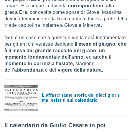
 profili
lunare. Era anche la divinità
corrispondente alla
lezione
greca Era
, concepita come sposa di Giove. Massima
cità
divinità femminile nella Roma antica, faceva parte della
izzata,
triade capitolina insieme a Giove e Minerva.
fili per
izzazione
Non è un caso che a questa divinità così fondamentale
nuti,
per gli antichi venisse dedicato
il mese di giugno, che
 profili
è il mese del grande raccolto del grano, un
lezione
momento fondamentale dell'anno,
ed
anche il
uti
momento in cui inizia l'estate,
stagione
zzati,
dell'abbondanza e del vigore della natura.
 le
ni degli
 misurare
zioni dei
,
L'affascinante storia dei dieci giorni
ere il
mai esistiti sul calendario
so
he o la
ione di
Il calendario da Giulio Cesare in poi
enienti
diverse,