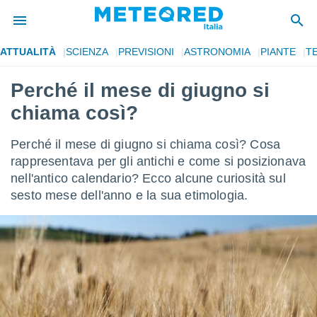
ATTUALITÀ
SCIENZA
PREVISIONI
ASTRONOMIA
PIANTE
T
tiva
rivacy
Perché il mese di giugno si
ti di
chiama così?
net
net)
i
Perché il mese di giugno si chiama così? Cosa
 da
rappresentava per gli antichi e come si posizionava
nisti per
nell'antico calendario? Ecco alcune curiosità sul
 che le
ioni
sesto mese dell'anno e la sua etimologia.
iano di
È
 a
ito Web
do le
opzioni:
 i