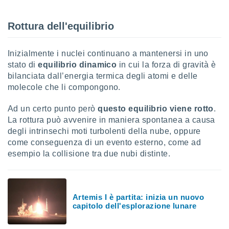
ioni
e
à non
Rottura dell'equilibrio
izzata.
utare
zione dei
Inizialmente i nuclei continuano a mantenersi in uno
stato di
equilibrio dinamico
in cui la forza di gravità è
 al
bilanciata dall’energia termica degli atomi e delle
ito Web
molecole che li compongono.
questo
ento
 il
Ad un certo punto però
questo equilibrio viene rotto
.
La rottura può avvenire in maniera spontanea a causa
degli intrinsechi moti turbolenti della nube, oppure
come conseguenza di un evento esterno, come ad
o
, noi e i
esempio la collisione tra due nubi distinte.
rtner
mo
tori
Artemis I è partita: inizia un nuovo
o
capitolo dell'esplorazione lunare
e simili
viare,