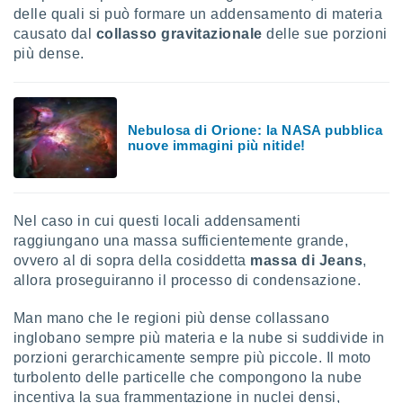
delle quali si può formare un addensamento di materia
sui cookie
causato dal
collasso gravitazionale
delle sue porzioni
e il tuo
più dense.
 in
o
 il
Nebulosa di Orione: la NASA pubblica
nuove immagini più nitide!
azioni
kie
re
le a piè
 del
Nel caso in cui questi locali addensamenti
to web.
raggiungano una massa sufficientemente grande,
ovvero al di sopra della cosiddetta
massa di Jeans
,
allora proseguiranno il processo di condensazione.
ATIVA,
Man mano che le regioni più dense collassano
e
inglobano sempre più materia e la nube si suddivide in
gie
i cookie
porzioni gerarchicamente sempre più piccole. Il moto
turbolento delle particelle che compongono la nube
ccetti
incentiva la sua frammentazione in nuclei densi,
zione dei