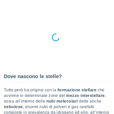
a", è
al sito
ettando
zione di
okie,
dei nostri
che ci
no di
 e
e il
amento
 Web,
i
re un
pecifico
Dove nascono le stelle?
arti la
à o
i
Tutto però ha origine con la
formazione stellare
che
zzati
avviene in determinate zone del
mezzo interstellare
,
 di esso.
ossia all’interno delle
nubi molecolari
dette anche
sultare
nebulose
, enormi nubi di polveri e gas rarefatti
composte in prevalenza da idrogeno ed elio, all’interno
oni nella