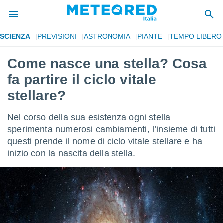
SCIENZA
PREVISIONI
ASTRONOMIA
PIANTE
TEMPO LIBERO
tiva
rivacy
Come nasce una stella? Cosa
ti di
fa partire il ciclo vitale
net
net)
stellare?
i
 da
Nel corso della sua esistenza ogni stella
nisti per
 che le
sperimenta numerosi cambiamenti, l’insieme di tutti
ioni
questi prende il nome di ciclo vitale stellare e ha
iano di
inizio con la nascita della stella.
È
 a
ito Web
do le
opzioni:
 i