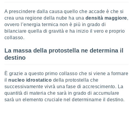
 e
ati
A prescindere dalla causa quello che accade è che si
 quali la
crea una regione della nube ha una
densità maggiore
,
a su
ito web,
ovvero l’energia termica non è più in grado di
IP e
bilanciare quella di gravità e ha inizio il vero e proprio
tori di
collasso.
Alcuni
La massa della protostella ne determina il
ro
destino
 tuoi dati
 sulla
un
È grazie a questo primo collasso che si viene a formare
e
il
nucleo idrostatico
della protostella che
, al quale
rti. Per
successivamente vivrà una fase di accrescimento. La
puoi
quantità di materia che sarà in grado di accumulare
il tuo
sarà un elemento cruciale nel determinarne il destino.
o o
l
nto dei
ualsiasi
 facendo