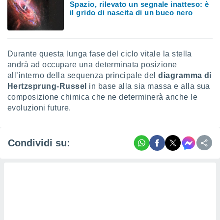
Spazio, rilevato un segnale inatteso: è
re e
il grido di nascita di un buco nero
e i
tilizzare
ati per la
e dei
Durante questa lunga fase del ciclo vitale la stella
.
andrà ad occupare una determinata posizione
all’interno della sequenza principale del
diagramma di
izzazione
Hertzsprung-Russel
in base alla sia massa e alla sua
composizione chimica che ne determinerà anche le
azione
evoluzioni future.
o la
e del
vo,
à e
Condividi su:
i
zzati,
one delle
ni dei
 e degli
 ricerche
ico,
di