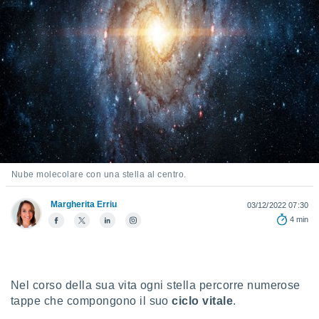
e
amente
cità
izzata,
ACCETTA
ulle
E
ioni
CONTINUA
tramite
e simili,
IMPOSTAZIONI
nte di
Nube molecolare con una stella al centro.
e la
tività per
Margherita Erriu
03/12/2022 07:30
re a
ontenuti
4 min
ti
 di
senza
sto.
Nel corso della sua vita ogni stella percorre numerose
clic sul
tappe che compongono il suo
ciclo vitale
.
 "Accetta