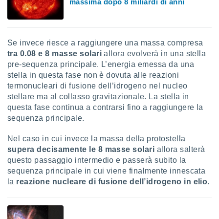
massima dopo 8 miliardi di anni
 profili
lezione
cità
izzata,
fili per
Se invece riesce a raggiungere una massa compresa
tra 0.08 e 8 masse solari
allora evolverà in una stella
izzazione
pre-sequenza principale. L’energia emessa da una
nuti,
stella in questa fase non è dovuta alle reazioni
 profili
termonucleari di fusione dell’idrogeno nel nucleo
lezione
stellare ma al collasso gravitazionale. La stella in
uti
zzati,
questa fase continua a contrarsi fino a raggiungere la
 le
sequenza principale.
ni degli
 misurare
Nel caso in cui invece la massa della protostella
zioni dei
supera decisamente le 8 masse solari
allora salterà
,
questo passaggio intermedio e passerà subito la
ere il
sequenza principale in cui viene finalmente innescata
so
la
reazione nucleare di fusione dell’idrogeno in elio
.
he o la
ione di
enienti
diverse,