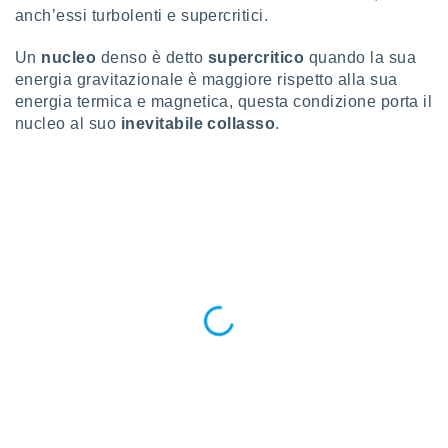
puoi
anch’essi turbolenti e supercritici.
re ad
 al
Un
nucleo
denso è detto
supercritico
quando la sua
ito web
energia gravitazionale è maggiore rispetto alla sua
et. In
energia termica e magnetica, questa condizione porta il
aso ti
nucleo al suo
inevitabile collasso
.
mo che
installati
okie
i per
 la
one nel
 non
utilizzati
er
e il
amento o
rare
à o
i
zzati,
 potrai
are