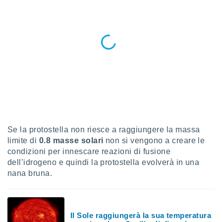
ioni
" o
tra
sui cookie
o sito
nostri
mo il
te
ento dei
re
Se la protostella non riesce a raggiungere la massa
ioni su
limite di
0.8 masse solari
non si vengono a creare le
vo e/o
condizioni per innescare reazioni di fusione
i,
 dati
dell’idrogeno e quindi la protostella evolverà in una
er la
nana bruna.
 della
à, creare
r la
à
Il Sole raggiungerà la sua temperatura
izzata,