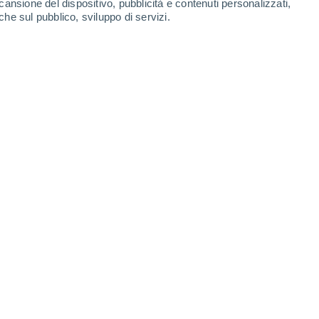
cansione del dispositivo, pubblicità e contenuti personalizzati,
che sul pubblico, sviluppo di servizi.
09/10/2021 08:00
3 min
eb dell'Osservatorio Vesuviano,
prima
ta allo studio dei vulcani (1841),
dell'Istituto
italiano (OV-INGV). Il portale appena
à tecniche e di contenuti ed è interamente