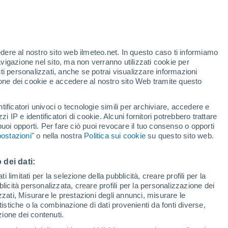
dell'Osservatorio Vesuviano dell'Istituto
 con molte novità tecniche e di contenuti.
.
edere al nostro sito web ilmeteo.net. In questo caso ti informiamo
avigazione nel sito, ma non verranno utilizzati cookie per
i personalizzati, anche se potrai visualizzare informazioni
azione dei cookie e accedere al nostro sito Web tramite questo
tificatori univoci o tecnologie simili per archiviare, accedere e
zzi IP e identificatori di cookie. Alcuni fornitori potrebbero trattare
 puoi opporti. Per fare ciò puoi revocare il tuo consenso o opporti
ostazioni
" o nella nostra
Politica sui cookie
su questo sito web.
 dei dati:
 limitati per la selezione della pubblicità, creare profili per la
bblicità personalizzata, creare profili per la personalizzazione dei
izzati, Misurare le prestazioni degli annunci, misurare le
istiche o la combinazione di dati provenienti da fonti diverse,
ezione dei contenuti.