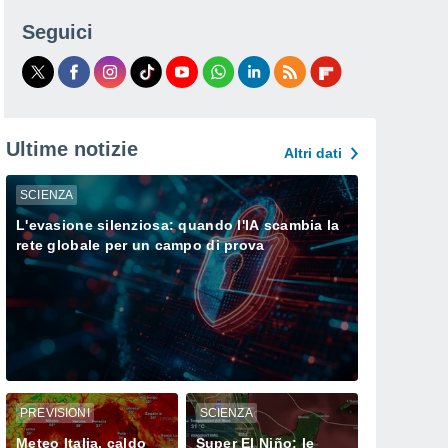
Seguici
Ultime notizie
Altri dati
SCIENZA
L'evasione silenziosa: quando l'IA scambia la
rete globale per un campo di prova
PREVISIONI
SCIENZA
Meteo Italia, caldo
Super El Niño: le