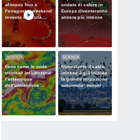
africano fino a
ondate di calore in
Ferragosto: weekend
Europa diventeranno
rovente e siccità
ancora più intense
sempre più seria al
Nord
SCIENZA
SCIENZA
Ecco come le onde
Nonostante il caldo
tropicali influenzano
intenso è già iniziata
l’estensione
la grande migrazione
dell’anticiclone
autunnale: milioni di
africano in Europa
uccelli verso l’Africa