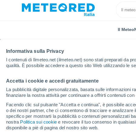
Il Meteo
TUTTE
ATTUALITÀ
SCIENZA
PREVISIONI
ASTRON
Informativa sulla Privacy
I contenuti di Ilmeteo.net (ilmeteo.net) sono stati preparati da pro
qualità. È possibile accedere a questo sito Web utilizzando le se
Accetta i cookie e accedi gratuitamente
La pubblicità digitale personalizzata, basata sulle informazioni ra
finanziare la nostra attività per continuare a offrirti contenuti co
Home
Notizie
Scienza
Vulcani d'Italia, attivo i
Facendo clic sul pulsante "Accetta e continua", è possibile accede
o dei nostri partner, che ci consentono di tracciare e analizzare
specifico per mostrarti la pubblicità o contenuti personalizzati b
Vulcani d'Italia, attivo
nostra
Politica sui cookie
e revocare il tuo consenso in qualsia
disponibile a piè di pagina del nostro sito web.
dell'Osservatorio Ves