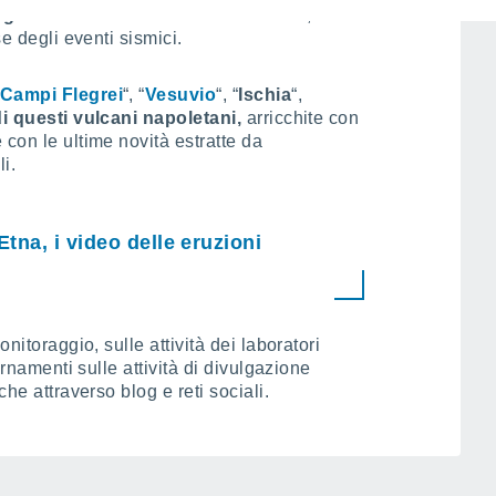
eglianza
dell’Osservatorio Vesuviano, con
se degli eventi sismici.
Campi Flegrei
“, “
Vesuvio
“, “
Ischia
“,
di questi vulcani napoletani,
arricchite con
con le ultime novità estratte da
i.
Etna, i video delle eruzioni
onitoraggio, sulle attività dei laboratori
ornamenti sulle attività di divulgazione
che attraverso blog e reti sociali.