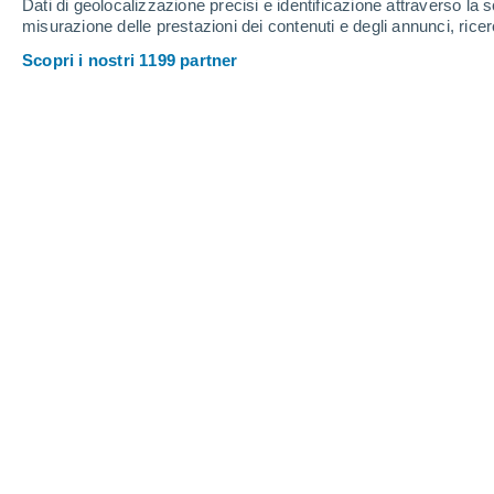
Dati di geolocalizzazione precisi e identificazione attraverso la s
misurazione delle prestazioni dei contenuti e degli annunci, ricer
Scopri i nostri 1199 partner
Il vulcano Vesuvio, in Campania (Italia).
Lorenzo Pasqualini
Dal 1° ottobre è online il
nuovo sito w
istituzione scientifica al mondo dedica
Nazionale di Geofisica e Vulcanologia 
pubblicato presenta innumerevoli novit
rinnovato nella sua veste grafica.