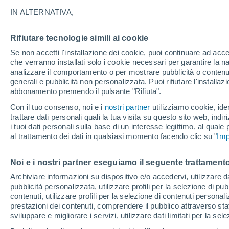
IN ALTERNATIVA,
Dal 1° ottobre online il nuovo sito web 
Nazionale di Geofisica e Vulcanologia,
Rifiutare tecnologie simili ai cookie
Interamente rinnovata la parte grafica
Se non accetti l'installazione dei cookie, puoi continuare ad acc
che verranno installati solo i cookie necessari per garantire la n
analizzare il comportamento o per mostrare pubblicità o contenut
generali e pubblicità non personalizzata. Puoi rifiutare l'install
abbonamento premendo il pulsante "Rifiuta".
Con il tuo consenso, noi e i
nostri partner
utilizziamo cookie, iden
trattare dati personali quali la tua visita su questo sito web, indiri
i tuoi dati personali sulla base di un interesse legittimo, al quale
al trattamento dei dati in qualsiasi momento facendo clic su "
Imp
Noi e i nostri partner eseguiamo il seguente trattamento
Archiviare informazioni su dispositivo e/o accedervi, utilizzare dati
pubblicità personalizzata, utilizzare profili per la selezione di pu
contenuti, utilizzare profili per la selezione di contenuti personal
prestazioni dei contenuti, comprendere il pubblico attraverso stat
sviluppare e migliorare i servizi, utilizzare dati limitati per la sel