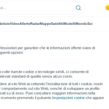
Notizie
Video
Allerte
Radar
Mappe
Satelliti
Modelli
Mondo
Sci
OMIA
PIANTE
TEMPO LIBERO
fessionisti per garantire che le informazioni offerte siano di
guenti opzioni:
ccolte tramite cookie o tecnologie simili, ci consente di
n elevati standard di qualità senza alcun costo.
l nuovo sito dell'Osservatorio Vesuviano
re al sito Web accettando l'installazione di tutti i cookie, nostri
 il comportamento sul sito Web, nonché di sviluppare un profilo
asati su di esso. Puoi consultare maggiori informazioni nella
 il nuovo sito
si momento premendo il pulsante
Impostazioni cookie
che appare
uviano