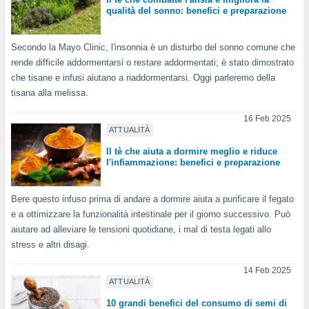
qualità del sonno: benefici e preparazione
re e
e i
tilizzare
Secondo la Mayo Clinic, l'insonnia è un disturbo del sonno comune che
ati per la
rende difficile addormentarsi o restare addormentati; è stato dimostrato
e dei
.
che tisane e infusi aiutano a riaddormentarsi. Oggi parleremo della
tisana alla melissa.
izzazione
16 Feb 2025
ATTUALITÀ
azione
o la
Il tè che aiuta a dormire meglio e riduce
l'infiammazione: benefici e preparazione
e del
vo,
à e
Bere questo infuso prima di andare a dormire aiuta a purificare il fegato
i
e a ottimizzare la funzionalità intestinale per il giorno successivo. Può
zzati,
aiutare ad alleviare le tensioni quotidiane, i mal di testa legati allo
one delle
ni dei
stress e altri disagi.
 e degli
 ricerche
14 Feb 2025
ico,
ATTUALITÀ
di
10 grandi benefici del consumo di semi di