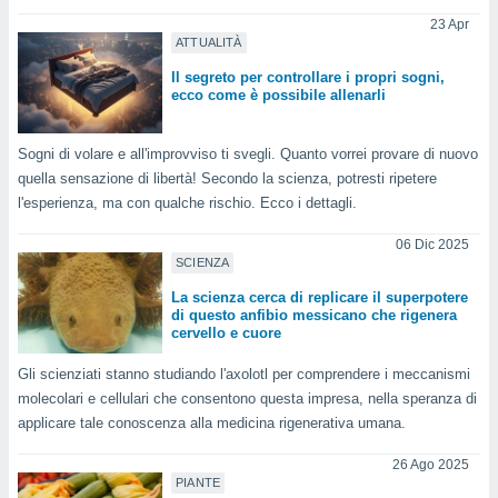
23 Apr
sui cookie
ATTUALITÀ
e il tuo
Il segreto per controllare i propri sogni,
 in
ecco come è possibile allenarli
o
 il
Sogni di volare e all'improvviso ti svegli. Quanto vorrei provare di nuovo
quella sensazione di libertà! Secondo la scienza, potresti ripetere
azioni
l'esperienza, ma con qualche rischio. Ecco i dettagli.
kie
re
06 Dic 2025
le a piè
SCIENZA
 del
to web.
La scienza cerca di replicare il superpotere
di questo anfibio messicano che rigenera
cervello e cuore
ATIVA,
Gli scienziati stanno studiando l'axolotl per comprendere i meccanismi
e
molecolari e cellulari che consentono questa impresa, nella speranza di
gie
applicare tale conoscenza alla medicina rigenerativa umana.
i cookie
26 Ago 2025
ccetti
PIANTE
zione dei