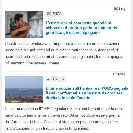
a", è
09 Lug
al sito
SCIENZA
ettando
L'errore che si commette quando si
zione di
abbraccia il proprio gatto in una brutta
okie,
giornata: gli esperti spiegano
dei nostri
che ci
Questi risultati evidenziano l'importanza di esaminare le interazioni
no di
uomo-animale nei contesti quotidiani e sottolineano la necessità di
 e
approfondire i meccanismi attraverso i quali gli animali da compagnia
e il
influenzano il benessere umano.
amento
 Web,
07 Mag
i
ATTUALITÀ
re un
pecifico
Ultime notizie sull'hantavirus: l'OMS segnala
arti la
8 casi confermati su una nave da crociera
à o
diretta alle Isole Canarie
i
Gli ultimi rapporti dell'OMS segnalano 8 casi confermati a bordo della
zzati
 di esso.
nave da crociera che ha attraversato l'Atlantico dopo essere partita
sultare
dall'Argentina: le Isole Canarie si stanno preparando ad accogliere
l'imbarcazione, in un clima di crescente tensione.
oni nella