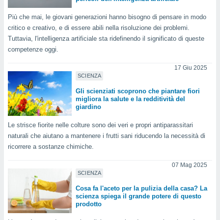
ioni
e
Più che mai, le giovani generazioni hanno bisogno di pensare in modo
à non
critico e creativo, e di essere abili nella risoluzione dei problemi.
izzata.
utare
Tuttavia, l'intelligenza artificiale sta ridefinendo il significato di queste
zione dei
competenze oggi.
 al
17 Giu 2025
ito Web
SCIENZA
questo
Gli scienziati scoprono che piantare fiori
ento
migliora la salute e la redditività del
 il
giardino
Le strisce fiorite nelle colture sono dei veri e propri antiparassitari
naturali che aiutano a mantenere i frutti sani riducendo la necessità di
o
ricorrere a sostanze chimiche.
, noi e i
rtner
07 Mag 2025
mo
SCIENZA
tori
Cosa fa l'aceto per la pulizia della casa? La
o
scienza spiega il grande potere di questo
e simili
prodotto
viare,