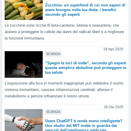
puoi
Zucchine, un superfood di cui non sapevi di
re ad
avere bisogno nella tua dieta: i benefici
secondo gli esperti
 al
ito web
Le zucchine sono ricche di beta-carotene, luteina e zeaxantina, che
et. In
aso ti
aiutano a proteggere le cellule dai danni dei radicali liberi e a migliorare
mo che
la funzione immunitaria.
installati
okie
18 Ago 2025
i per
SCIENZA
 la
“Spegni le luci di notte”, secondo gli esperti
one nel
questa semplice abitudine può proteggere la
 non
tua salute
utilizzati
er
L'esposizione alla luce in momenti inappropriati può indebolire il nostro
e il
sistema immunitario, causare infiammazioni cerebrali, alterare il
amento o
metabolismo e persino influenzare il nostro umore.
rare
à o
28 Giu 2025
i
SCIENZA
zzati,
 potrai
Usare ChatGPT ti rende meno intelligente?
Uno studio del MIT mette in guardia dai
are
pericoli dell'intelligenza artificiale