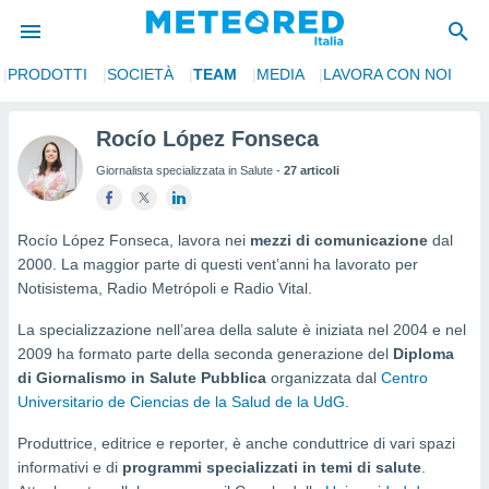
PRODOTTI
SOCIETÀ
TEAM
MEDIA
LAVORA CON NOI
tiva
rivacy
Rocío López Fonseca
ti di
Giornalista specializzata in Salute -
27 articoli
net
net)
i
 da
Rocío López Fonseca, lavora nei
mezzi di comunicazione
dal
nisti per
2000. La maggior parte di questi vent’anni ha lavorato per
 che le
Notisistema, Radio Metrópoli e Radio Vital.
ioni
iano di
La specializzazione nell’area della salute è iniziata nel 2004 e nel
È
2009 ha formato parte della seconda generazione del
Diploma
di Giornalismo in Salute Pubblica
organizzata dal
Centro
 a
Universitario de Ciencias de la Salud de la UdG
.
ito Web
do le
Produttrice, editrice e reporter, è anche conduttrice di vari spazi
opzioni:
informativi e di
programmi specializzati in temi di salute
.
 i