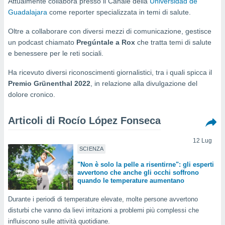
Attualmente collabora presso il Canale della
Universidad de
e
Guadalajara
come reporter specializzata in temi di salute.
amente
Oltre a collaborare con diversi mezzi di comunicazione, gestisce
cità
un podcast chiamato
Pregúntale a Rox
che tratta temi di salute
e benessere per le reti sociali.
izzata,
ACCETTA
ulle
Ha ricevuto diversi riconoscimenti giornalistici, tra i quali spicca il
E
ioni
Premio Grünenthal 2022
, in relazione alla divulgazione del
CONTINUA
tramite
dolore cronico.
e simili,
IMPOSTAZIONI
nte di
Articoli di Rocío López Fonseca
e la
tività per
12 Lug
re a
SCIENZA
ontenuti
"Non è solo la pelle a risentirne": gli esperti
ti
avvertono che anche gli occhi soffrono
 di
quando le temperature aumentano
senza
sto.
Durante i periodi di temperature elevate, molte persone avvertono
clic sul
disturbi che vanno da lievi irritazioni a problemi più complessi che
 "Accetta
influiscono sulle attività quotidiane.