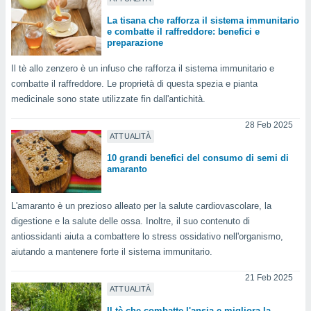
 profili
lezione
La tisana che rafforza il sistema immunitario
e combatte il raffreddore: benefici e
cità
preparazione
izzata,
fili per
Il tè allo zenzero è un infuso che rafforza il sistema immunitario e
combatte il raffreddore. Le proprietà di questa spezia e pianta
izzazione
nuti,
medicinale sono state utilizzate fin dall'antichità.
 profili
lezione
28 Feb 2025
ATTUALITÀ
uti
zzati,
10 grandi benefici del consumo di semi di
 le
amaranto
ni degli
 misurare
zioni dei
L'amaranto è un prezioso alleato per la salute cardiovascolare, la
,
digestione e la salute delle ossa. Inoltre, il suo contenuto di
ere il
antiossidanti aiuta a combattere lo stress ossidativo nell'organismo,
aiutando a mantenere forte il sistema immunitario.
so
he o la
21 Feb 2025
ione di
ATTUALITÀ
enienti
diverse,
Il tè che combatte l'ansia e migliora la