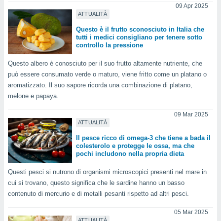
ioni
" o
09 Apr 2025
ATTUALITÀ
tra
sui cookie
Questo è il frutto sconosciuto in Italia che
o sito
tutti i medici consigliano per tenere sotto
controllo la pressione
nostri
Questo albero è conosciuto per il suo frutto altamente nutriente, che
può essere consumato verde o maturo, viene fritto come un platano o
mo il
aromatizzato. Il suo sapore ricorda una combinazione di platano,
te
melone e papaya.
ento dei
09 Mar 2025
re
ATTUALITÀ
ioni su
Il pesce ricco di omega-3 che tiene a bada il
vo e/o
colesterolo e protegge le ossa, ma che
i,
pochi includono nella propria dieta
 dati
er la
Questi pesci si nutrono di organismi microscopici presenti nel mare in
 della
cui si trovano, questo significa che le sardine hanno un basso
à, creare
contenuto di mercurio e di metalli pesanti rispetto ad altri pesci.
r la
à
05 Mar 2025
izzata,
ATTUALITÀ