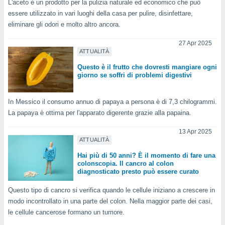
 e
L'aceto è un prodotto per la pulizia naturale ed economico che può
ati
essere utilizzato in vari luoghi della casa per pulire, disinfettare,
 quali la
eliminare gli odori e molto altro ancora.
a su
ito web,
27 Apr 2025
IP e
ATTUALITÀ
tori di
Questo è il frutto che dovresti mangiare ogni
Alcuni
giorno se soffri di problemi digestivi
ro
 tuoi dati
In Messico il consumo annuo di papaya a persona è di 7,3 chilogrammi.
 sulla
La papaya è ottima per l'apparato digerente grazie alla papaina.
un
e
13 Apr 2025
, al quale
ATTUALITÀ
rti. Per
puoi
Hai più di 50 anni? È il momento di fare una
colonscopia. Il cancro al colon
il tuo
diagnosticato presto può essere curato
o o
l
Questo tipo di cancro si verifica quando le cellule iniziano a crescere in
nto dei
modo incontrollato in una parte del colon. Nella maggior parte dei casi,
ualsiasi
 facendo
le cellule cancerose formano un tumore.